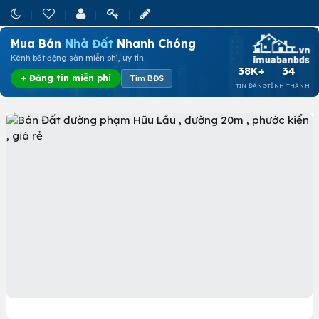
Mua Bán
Nhà Đất
Nhanh Chóng
Kênh bất động sản miễn phí, uy tín
38K+
34
+ Đăng tin miễn phí
Tìm BĐS
TIN ĐĂNG
TỈNH THÀNH