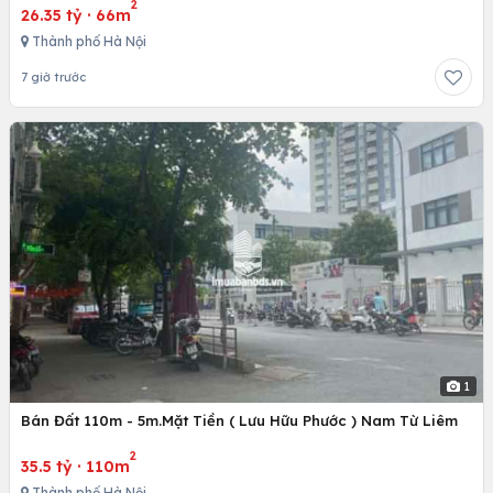
2
26.35 tỷ
·
66m
Thành phố Hà Nội
7 giờ trước
1
Bán Đất 110m - 5m.Mặt Tiền ( Lưu Hữu Phước ) Nam Từ Liêm
2
35.5 tỷ
·
110m
Thành phố Hà Nội