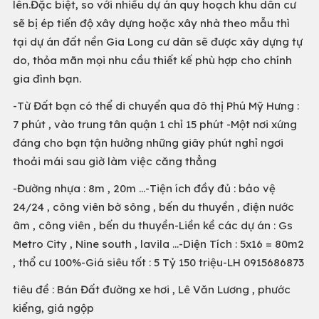
lên.Đặc biệt, so với nhiều dự án quy hoạch khu dân cư
sẽ bị ép tiến độ xây dựng hoặc xây nhà theo mẫu thì
tại dự án đất nền Gia Long cư dân sẽ được xây dựng tự
do, thỏa mãn mọi nhu cầu thiết kế phù hợp cho chính
gia đình bạn.
-Từ Đất bạn có thể di chuyển qua đô thị Phú Mỹ Hưng :
7 phút , vào trung tân quận 1 chỉ 15 phút -Một nơi xứng
đáng cho bạn tận hưởng những giây phút nghỉ ngơi
thoải mái sau giờ làm việc căng thẳng
-Đường nhựa : 8m , 20m ...-Tiện ích đầy đủ : bảo vệ
24/24 , công viên bờ sông , bến du thuyền , điện nước
âm , công viên , bến du thuyền-Liền kề các dự án : Gs
Metro City , Nine south , lavila ...-Diện Tích : 5x16 = 80m2
, thổ cư 100%-Giá siêu tốt : 5 Tỷ 150 triệu-LH 0915686873
tiêu đề : Bán Đất đường xe hơi , Lê Văn Lương , phước
kiểng, giá ngộp