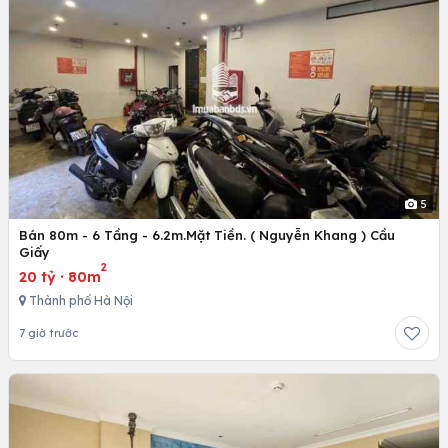
5
Bán 80m - 6 Tầng - 6.2m.Mặt Tiền. ( Nguyễn Khang ) Cầu
Giấy
2
20 tỷ
·
80m
Thành phố Hà Nội
7 giờ trước