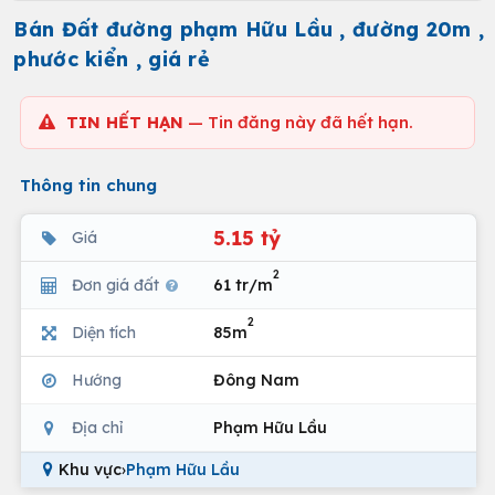
Bán Đất đường phạm Hữu Lầu , đường 20m ,
phước kiển , giá rẻ
TIN HẾT HẠN
— Tin đăng này đã hết hạn.
Thông tin chung
5.15 tỷ
Giá
2
Đơn giá đất
61 tr/m
2
Diện tích
85m
Hướng
Đông Nam
Địa chỉ
Phạm Hữu Lầu
Khu vực
›
Phạm Hữu Lầu