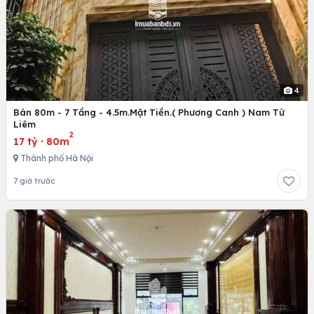
4
Bán 80m - 7 Tầng - 4.5m.Mặt Tiền.( Phương Canh ) Nam Từ
Liêm
2
17 tỷ
·
80m
Thành phố Hà Nội
7 giờ trước