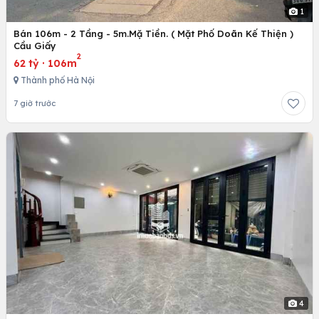
1
Bán 106m - 2 Tầng - 5m.Mặ Tiền. ( Mặt Phố Doãn Kế Thiện )
Cầu Giấy
2
62 tỷ
·
106m
Thành phố Hà Nội
7 giờ trước
4