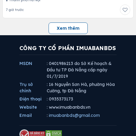
7 giờ trước
Xem thêm
CÔNG TY CỔ PHẦN IMUABANBDS
MSDN
: 0401986213 do Sở Kế hoạch &
Đầu tư TP Đà Nẵng cấp ngày
01/7/2019
Trụ sở
: 16 Nguyễn Sơn Hà, phường Hòa
chính
Cường, tp Đà Nẵng
Điện thoại
: 0935373173
Website
: www.imuabanbds.vn
Email
:
imuabanbds@gmail.com