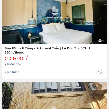
4
Bán 85m - 8 Tầng - 4.2m.mặt Tiền.( Lê Đức Thọ ).THU
250tr/tháng
2
34.5 tỷ
·
85m
lê đức thọ
7 giờ trước