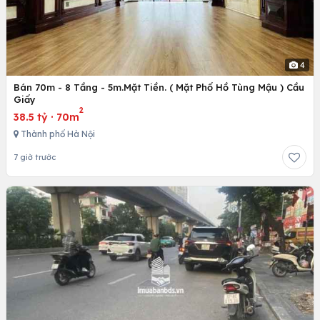
4
Bán 70m - 8 Tầng - 5m.Mặt Tiền. ( Mặt Phố Hồ Tùng Mậu ) Cầu
Giấy
2
38.5 tỷ
·
70m
Thành phố Hà Nội
7 giờ trước