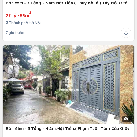
Bán 55m - 7 Tầng - 6.8m.Mặt Tiền.( Thụy Khuê ) Tây Hồ. Ô tô
2
27 tỷ
·
55m
Thành phố Hà Nội
7 giờ trước
5
Bán 66m - 5 Tầng - 4.2m.Mặt Tiền.( Phạm Tuấn Tài ) Cầu Giấy