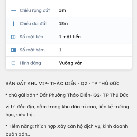
Chiều rộng đất
5m
Chiều dài đất
18m
Số mặt tiền
1 mặt tiền
Số mặt hẻm
1
Hình dáng
Vuông vắn
BÁN ĐẤT KHU VIP- THẢO ĐIỀN - Q2 - TP THỦ ĐỨC
* chủ gửi bán * Đất Phường Thảo Điền- Q2- TP Thủ Đức.
vị trí đắc địa, nằm trong khu dân trí cao, liền kề trường
học, siêu thị…
* Tiềm năng: thích hợp Xây căn hộ dịch vụ, kinh doanh
buôn bán...