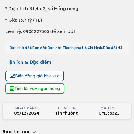
* Diện tích: 91,4m2, sổ Hồng riêng.
* Giá: 15,7 tỷ (TL)
Liên hệ: 0906227505 để xem đất.
Bán nhà đất
Bán đất
Bán đất Thành phố Hồ Chí Minh
Bán đất 43
Tiện ích & Đặc điểm
Biến động giá khu vực
Tính lãi vay ngân hàng
NGÀY ĐĂNG
LOẠI TIN
MÃ TIN
05/12/2024
Tin thường
HCM135321
Báo tin xấu