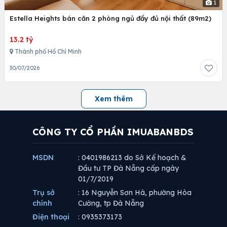
1
Estella Heights bán căn 2 phòng ngủ đầy đủ nội thất (89m2)
13.2 tỷ
Thành phố Hồ Chí Minh
30/07/2026
Xem thêm
CÔNG TY CỔ PHẦN IMUABANBDS
MSDN
: 0401986213 do Sở Kế hoạch &
Đầu tư TP Đà Nẵng cấp ngày
01/7/2019
Trụ sở
: 16 Nguyễn Sơn Hà, phường Hòa
chính
Cường, tp Đà Nẵng
Điện thoại
: 0935373173