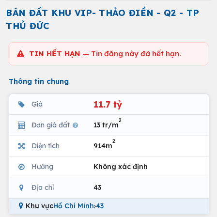
BÁN ĐẤT KHU VIP- THẢO ĐIỀN - Q2 - TP
THỦ ĐỨC
TIN HẾT HẠN
— Tin đăng này đã hết hạn.
Thông tin chung
11.7 tỷ
Giá
2
Đơn giá đất
13 tr/m
2
Diện tích
914m
Hướng
Không xác định
Địa chỉ
43
Khu vực
Hồ Chí Minh
›
43