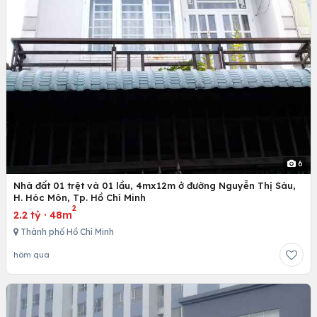
6
Nhà đất 01 trệt và 01 lầu, 4mx12m ở đường Nguyễn Thị Sáu,
H. Hóc Môn, Tp. Hồ Chí Minh
2
2.2 tỷ
·
48m
Thành phố Hồ Chí Minh
hôm qua