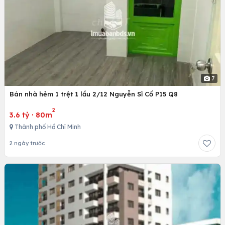
7
Bán nhà hẻm 1 trệt 1 lầu 2/12 Nguyễn Sĩ Cố P15 Q8
2
3.6 tỷ
·
80m
Thành phố Hồ Chí Minh
2 ngày trước