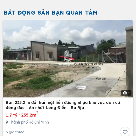
BẤT ĐỘNG SẢN BẠN QUAN TÂM
5
Bán 235,2 m đất hai mặt tiền đường nhựa khu vực dân cư
đông đúc - An nhứt-Long Điền - Bà Rịa
2
1.7 tỷ
·
235.2m
Thành phố Hồ Chí Minh
5 giờ trước