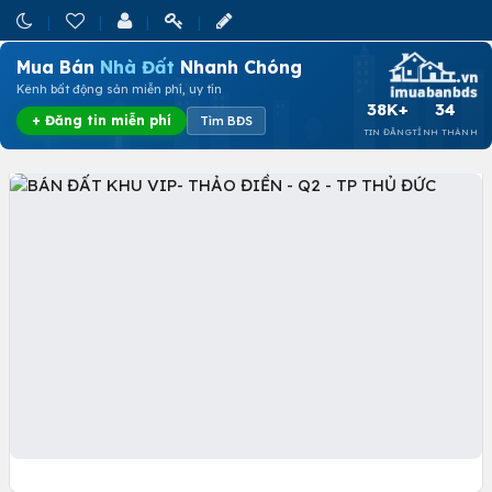
Mua Bán
Nhà Đất
Nhanh Chóng
Kênh bất động sản miễn phí, uy tín
38K+
34
+ Đăng tin miễn phí
Tìm BĐS
TIN ĐĂNG
TỈNH THÀNH