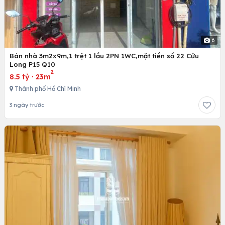
6
Bán nhà 3m2x9m,1 trệt 1 lầu 2PN 1WC,mặt tiền số 22 Cửu
Long P15 Q10
2
8.5 tỷ
·
23m
Thành phố Hồ Chí Minh
3 ngày trước