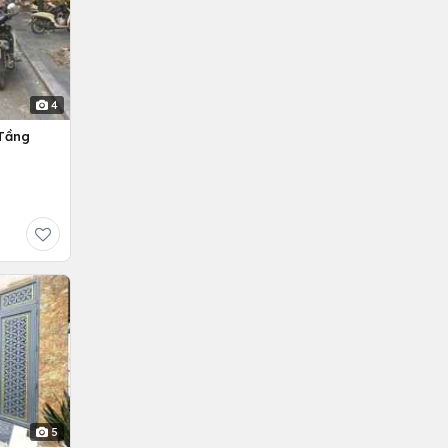
4
 Tầng
5