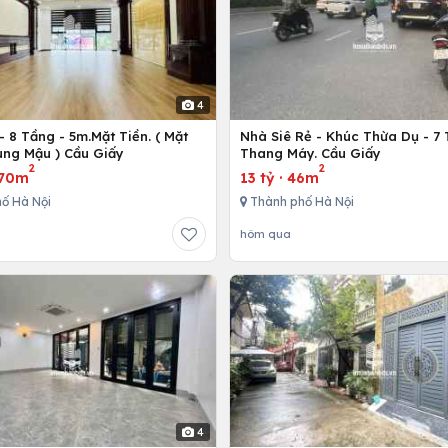
4
 8 Tầng - 5m.Mặt Tiền. ( Mặt
Nhà Siê Rẻ - Khúc Thừa Dụ - 7
ùng Mậu ) Cầu Giấy
Thang Máy. Cầu Giấy
2
2
70m
13 tỷ
·
46m
ố Hà Nội
Thành phố Hà Nội
hôm qua
4