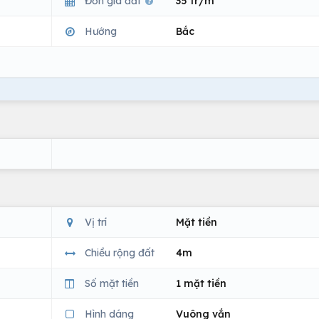
Đơn giá đất
35 tr/m
Hướng
Bắc
Vị trí
Mặt tiền
Chiều rộng đất
4m
Số mặt tiền
1 mặt tiền
Hình dáng
Vuông vắn