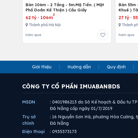
Bán 106m - 2 Tầng - 5m.Mặ Tiền. ( Mặt
Bán 55m -
Phố Doãn Kế Thiện ) Cầu Giấy
Khuê ) Tâ
2
62 tỷ
·
106m
27 tỷ
·
5
Thành phố Hà Nội
Thành ph
hôm qua
hôm qua
Giới thiệu
Hướng dẫn
Quy định
CÔNG TY CỔ PHẦN IMUABANBDS
MSDN
: 0401986213 do Sở Kế hoạch & Đầu tư TP
Đà Nẵng cấp ngày 01/7/2019
Trụ sở
: 16 Nguyễn Sơn Hà, phường Hòa Cường, t
chính
Đà Nẵng
Điện thoại
: 0935373173