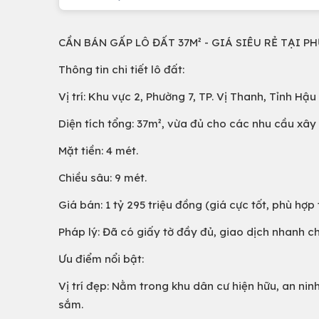
CẦN BÁN GẤP LÔ ĐẤT 37M² - GIÁ SIÊU RẺ TẠI P
Thông tin chi tiết lô đất:
Vị trí: Khu vực 2, Phường 7, TP. Vị Thanh, Tỉnh Hậu
Diện tích tổng: 37m², vừa đủ cho các nhu cầu xây
Mặt tiền: 4 mét.
Chiều sâu: 9 mét.
Giá bán: 1 tỷ 295 triệu đồng (giá cực tốt, phù hợp
Pháp lý: Đã có giấy tờ đầy đủ, giao dịch nhanh 
Ưu điểm nổi bật:
Vị trí đẹp: Nằm trong khu dân cư hiện hữu, an ni
sắm.