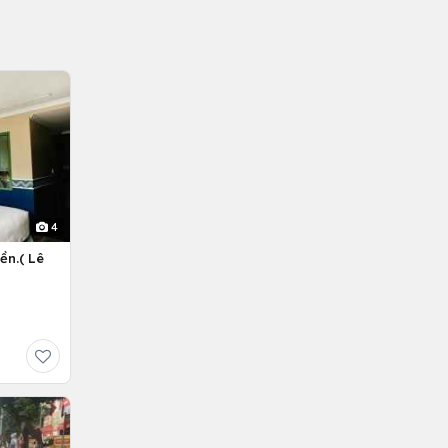
4
ền.( Lê