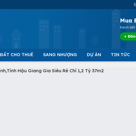
Mua 
Kênh bất 
+ Đăn
 ĐẤT CHO THUÊ
SANG NHƯỢNG
DỰ ÁN
TIN TỨC