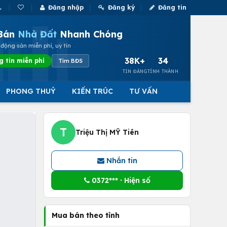
Đăng nhập
Đăng ký
Đăng tin
Bán
Nhà Đất
Nhanh Chóng
động sản miễn phí, uy tín
38K+
34
g tin miễn phí
Tìm BĐS
TIN ĐĂNG
TỈNH THÀNH
PHONG THUỶ
KIẾN TRÚC
TƯ VẤN
T
Triệu Thị MỸ Tiên
Nhắn tin
0372*** · Hiện số
Mua bán theo tỉnh