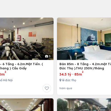
5
 6 Tầng - 6.2m.Mặt Tiền. (
Bán 85m - 8 Tầng - 4.2m.mặt Ti
hang ) Cầu Giấy
Đức Thọ ).THU 250tr/tháng
2
2
0m
34.5 tỷ
·
85m
ố Hà Nội
lê đức thọ
hôm qua