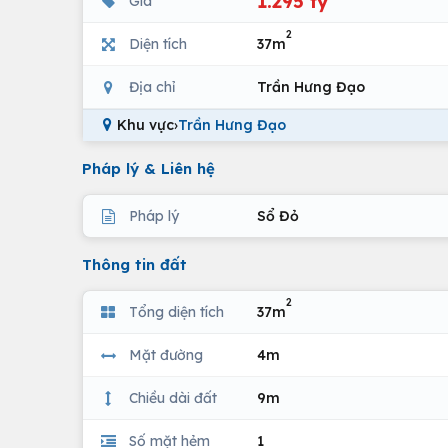
1.295 tỷ
Giá
2
Diện tích
37m
Địa chỉ
Trần Hưng Đạo
Khu vực
›
Trần Hưng Đạo
Pháp lý & Liên hệ
Pháp lý
Sổ Đỏ
Thông tin đất
2
Tổng diện tích
37m
Mặt đường
4m
Chiều dài đất
9m
Số mặt hẻm
1