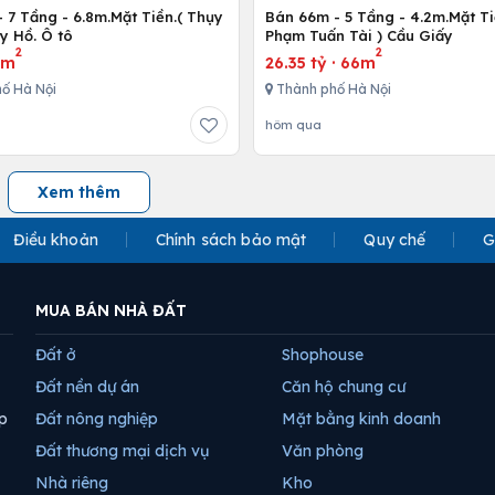
 7 Tầng - 6.8m.Mặt Tiền.( Thụy
Bán 66m - 5 Tầng - 4.2m.Mặt Ti
y Hồ. Ô tô
Phạm Tuấn Tài ) Cầu Giấy
2
2
5m
26.35 tỷ
·
66m
ố Hà Nội
Thành phố Hà Nội
hôm qua
Xem thêm
Điều khoản
Chính sách bảo mật
Quy chế
G
MUA BÁN NHÀ ĐẤT
Đất ở
Shophouse
Đất nền dự án
Căn hộ chung cư
p
Đất nông nghiệp
Mặt bằng kinh doanh
Đất thương mại dịch vụ
Văn phòng
Nhà riêng
Kho