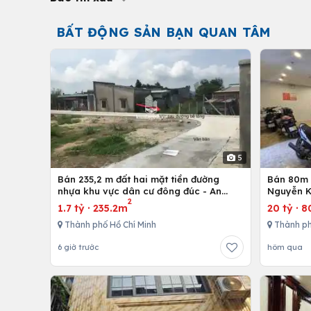
BẤT ĐỘNG SẢN BẠN QUAN TÂM
5
Bán 235,2 m đất hai mặt tiền đường
Bán 80m -
nhựa khu vực dân cư đông đúc - An
Nguyễn K
2
nhứt-Long Điền - Bà Rịa
1.7 tỷ
·
235.2m
20 tỷ
·
8
Thành phố Hồ Chí Minh
Thành ph
6 giờ trước
hôm qua