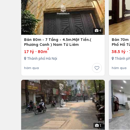
4
Bán 80m - 7 Tầng - 4.5m.Mặt Tiền.(
Bán 70m -
Phương Canh ) Nam Từ Liêm
Phố Hồ T
2
17 tỷ
·
80m
38.5 tỷ
·
Thành phố Hà Nội
Thành ph
hôm qua
hôm qua
1