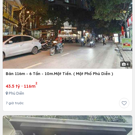
4
Bán 116m - 6 Tần - 10m.Mặt Tiền. ( Mặt Phố Phú Diễn )
2
43.5 tỷ
·
116m
Phú Diễn
7 giờ trước