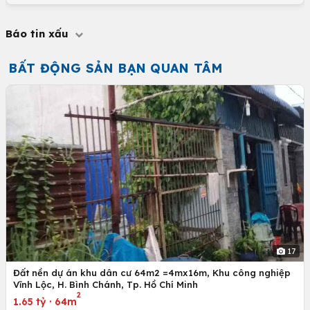
Báo tin xấu
BẤT ĐỘNG SẢN BẠN QUAN TÂM
17
Đất nền dự án khu dân cư 64m2 =4mx16m, Khu công nghiệp
Vĩnh Lộc, H. Bình Chánh, Tp. Hồ Chí Minh
2
1.65 tỷ
·
64m