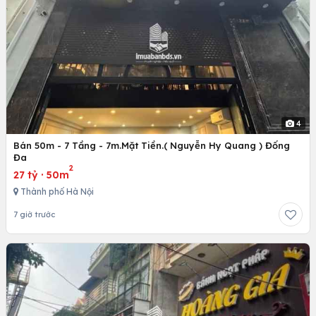
4
Bán 50m - 7 Tầng - 7m.Mặt Tiền.( Nguyễn Hy Quang ) Đống
Đa
2
27 tỷ
·
50m
Thành phố Hà Nội
7 giờ trước