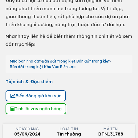
Đây là cơ hội sở hữu bất động sản rộng lớn với tiềm
năng phát triển mạnh mẽ trong tương lai. Vị trí đẹp,
giao thông thuận tiện, rất phù hợp cho các dự án phát
triển khu nghỉ dưỡng, nông trại, hoặc đầu tư dài hạn.
Nhanh tay liên hệ để biết thêm thông tin chi tiết và xem
đất trực tiếp!
Mua ban nha dat
Bán đất trong kiệt
Bán đất trong kiệt
Bán đất trong kiệt Khu Vực Biển Lạc
Tiện ích & Đặc điểm
Biến động giá khu vực
Tính lãi vay ngân hàng
NGÀY ĐĂNG
LOẠI TIN
MÃ TIN
05/09/2024
Tin thường
BTN131788