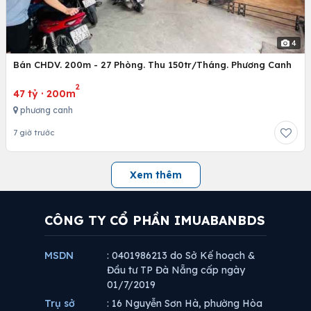
4
Bán CHDV. 200m - 27 Phòng. Thu 150tr/Tháng. Phương Canh
2
47 tỷ
·
200m
phương canh
7 giờ trước
Xem thêm
CÔNG TY CỔ PHẦN IMUABANBDS
MSDN
: 0401986213 do Sở Kế hoạch &
Đầu tư TP Đà Nẵng cấp ngày
01/7/2019
Trụ sở
: 16 Nguyễn Sơn Hà, phường Hòa