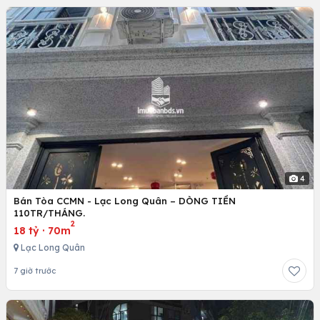
4
Bán Tòa CCMN - Lạc Long Quân – DÒNG TIỀN
110TR/THÁNG.
2
18 tỷ
·
70m
Lạc Long Quân
7 giờ trước