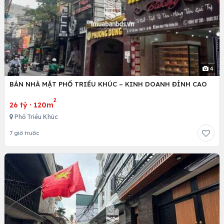
4
BÁN NHÀ MẶT PHỐ TRIỀU KHÚC – KINH DOANH ĐỈNH CAO
2
26 tỷ
·
120m
Phố Triều Khúc
7 giờ trước