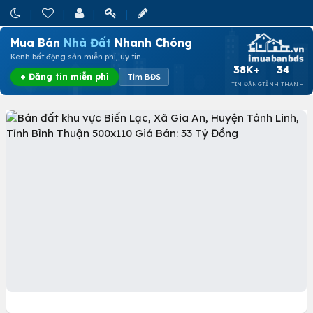
Mua Bán
Nhà Đất
Nhanh Chóng
Kênh bất động sản miễn phí, uy tín
38K+
34
+ Đăng tin miễn phí
Tìm BĐS
TIN ĐĂNG
TỈNH THÀNH