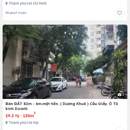
Thành phố Hồ Chí Minh
39 phút trước
1
Bán ĐẤT 82m - 6m.mặt tiền. ( Dương Khuê ) Cầu Giấy. Ô Tô
kinh Doanh
2
29.3 tỷ
·
135m
Thành phố Hà Nội