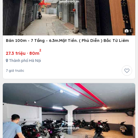
5
Bán 100m - 7 Tầng - 6.3m.Mặt Tiền. ( Phú Diễn ) Bắc Từ Liêm
2
27.3 triệu
·
80m
Thành phố Hà Nội
7 giờ trước