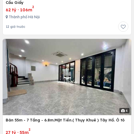
Cầu Giấy
2
62 tỷ
·
106m
Thành phố Hà Nội
12 giờ trước
4
Bán 55m - 7 Tầng - 6.8m.Mặt Tiền.( Thụy Khuê ) Tây Hồ. Ô tô
2
27 tỷ
·
55m