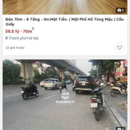
4
Bán 70m - 8 Tầng - 5m.Mặt Tiền. ( Mặt Phố Hồ Tùng Mậu ) Cầu
Giấy
2
38.5 tỷ
·
70m
Thành phố Hà Nội
12 giờ trước
4