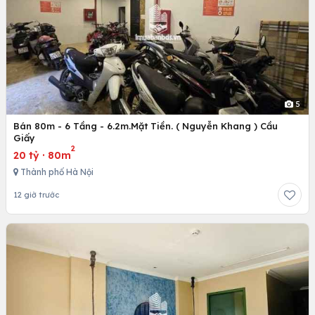
5
Bán 80m - 6 Tầng - 6.2m.Mặt Tiền. ( Nguyễn Khang ) Cầu
Giấy
2
20 tỷ
·
80m
Thành phố Hà Nội
12 giờ trước