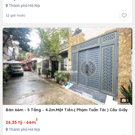
Thành phố Hà Nội
12 giờ trước
5
Bán 66m - 5 Tầng - 4.2m.Mặt Tiền.( Phạm Tuấn Tài ) Cầu Giấy
2
26.35 tỷ
·
66m
Thành phố Hà Nội