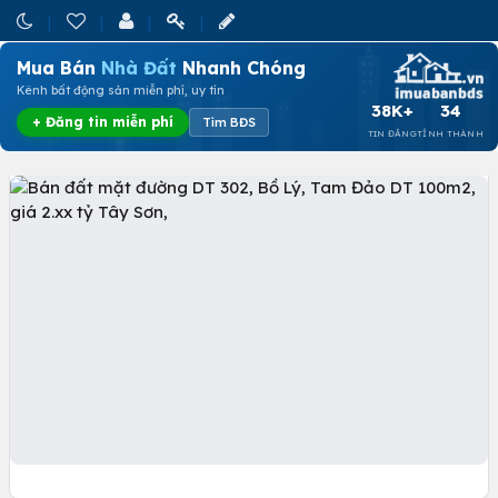
Mua Bán
Nhà Đất
Nhanh Chóng
Kênh bất động sản miễn phí, uy tín
38K+
34
+ Đăng tin miễn phí
Tìm BĐS
TIN ĐĂNG
TỈNH THÀNH