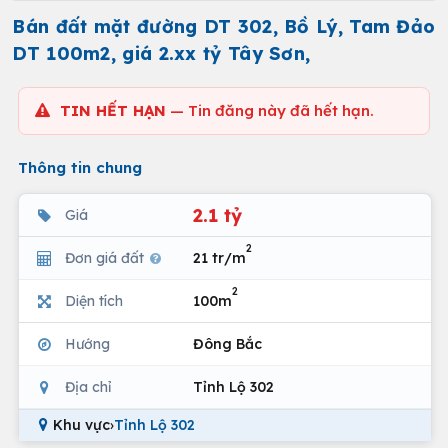
Bán đất mặt đường DT 302, Bồ Lý, Tam Đảo
DT 100m2, giá 2.xx tỷ Tây Sơn,
TIN HẾT HẠN
— Tin đăng này đã hết hạn.
Thông tin chung
2.1 tỷ
Giá
2
Đơn giá đất
21 tr/m
2
Diện tích
100m
Hướng
Đông Bắc
Địa chỉ
Tỉnh Lộ 302
Khu vực
›
Tỉnh Lộ 302