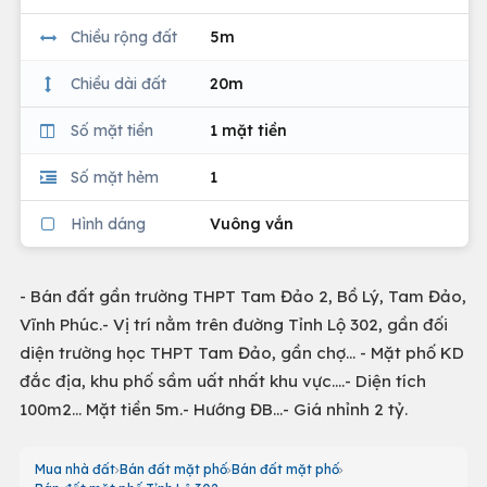
Chiều rộng đất
5m
Chiều dài đất
20m
Số mặt tiền
1 mặt tiền
Số mặt hẻm
1
Hình dáng
Vuông vắn
- Bán đất gần trường THPT Tam Đảo 2, Bồ Lý, Tam Đảo,
Vĩnh Phúc.- Vị trí nằm trên đường Tỉnh Lộ 302, gần đối
diện trường học THPT Tam Đảo, gần chợ... - Mặt phố KD
đắc địa, khu phố sầm uất nhất khu vực....- Diện tích
100m2... Mặt tiền 5m.- Hướng ĐB...- Giá nhỉnh 2 tỷ.
Mua nhà đất
Bán đất mặt phố
Bán đất mặt phố