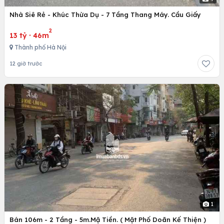
Nhà Siê Rẻ - Khúc Thừa Dụ - 7 Tầng Thang Máy. Cầu Giấy
2
13 tỷ
·
46m
Thành phố Hà Nội
12 giờ trước
1
Bán 106m - 2 Tầng - 5m.Mặ Tiền. ( Mặt Phố Doãn Kế Thiện )