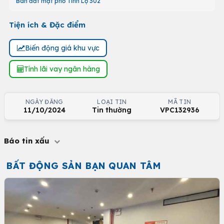
Bán đất mặt phố Tỉnh Lộ 302
Tiện ích & Đặc điểm
Biến động giá khu vực
Tính lãi vay ngân hàng
NGÀY ĐĂNG
LOẠI TIN
MÃ TIN
11/10/2024
Tin thường
VPC132936
Báo tin xấu
BẤT ĐỘNG SẢN BẠN QUAN TÂM