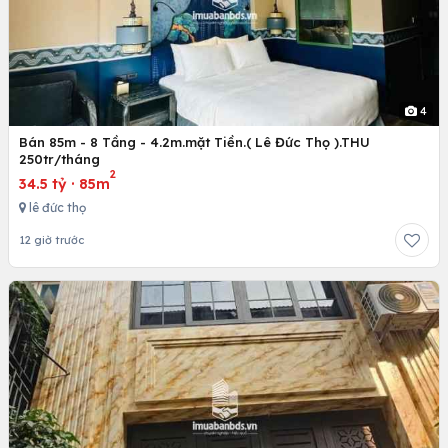
4
Bán 85m - 8 Tầng - 4.2m.mặt Tiền.( Lê Đức Thọ ).THU
250tr/tháng
2
34.5 tỷ
·
85m
lê đức thọ
12 giờ trước