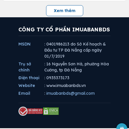
Xem thêm
CÔNG TY CỔ PHẦN IMUABANBDS
MSDN
: 0401986213 do Sở Kế hoạch &
Đầu tư TP Đà Nẵng cấp ngày
01/7/2019
Trụ sở
: 16 Nguyễn Sơn Hà, phường Hòa
chính
Cường, tp Đà Nẵng
Điện thoại
: 0935373173
Website
: www.imuabanbds.vn
Email
:
imuabanbds@gmail.com