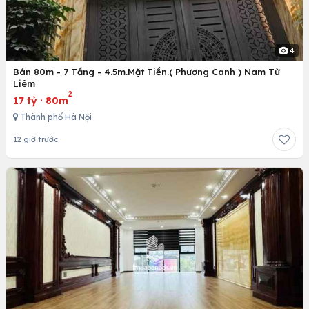
4
Bán 80m - 7 Tầng - 4.5m.Mặt Tiền.( Phương Canh ) Nam Từ
Liêm
2
17 tỷ
·
80m
Thành phố Hà Nội
12 giờ trước