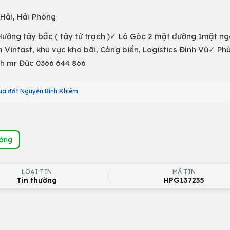
Hải, Hải Phòng
Hướng tây bắc ( tây tứ trạch )✓ Lô Góc 2 mặt đường 1mặt n
Vinfast, khu vực kho bãi, Cảng biển, Logistics Đình Vũ✓ Phù
 Lh mr Đức 0366 644 866
ua đất Nguyễn Bỉnh Khiêm
hàng
LOẠI TIN
MÃ TIN
Tin thường
HPG137235