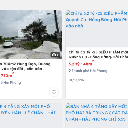
Chỉ từ 3.2 tỷ -25 SIÊU PHẨM mặ
1
Quỳnh Cư -Hồng Bàng-Hải Phò
2
vào nhà
3.2 tỷ
·
48m
ơn 700m2 Hưng Đạo, Dương
ô vào tận đất , cần bán
Thành phố Hải Phòng
2
·
710m
01/11/2025
ố Hải Phòng