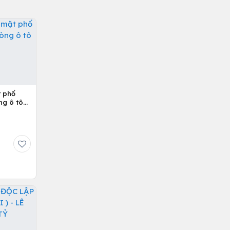
t phố
ng ô tô