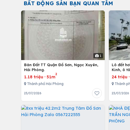
BẤT ĐỘNG SẢN BẠN QUAN TÂM
1
Bán Đất TT Quận Đồ Sơn, Ngọc Xuyên,
Lô đất h
Hải Phòng.
Kinh, ô t
2
1.18 triệu
·
51m
24 triệu
Thành phố Hải Phòng
Thành ph
23/07/2026
23/07/2026