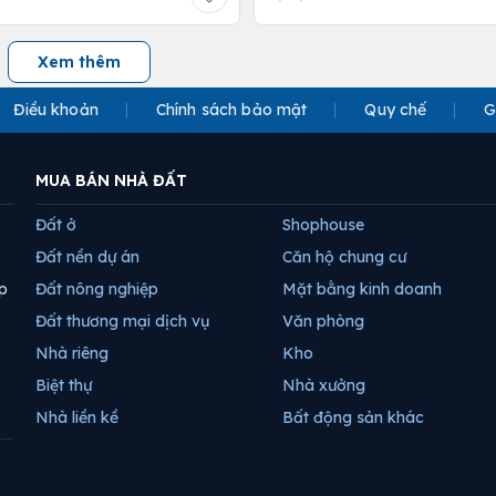
Xem thêm
Điều khoản
Chính sách bảo mật
Quy chế
G
MUA BÁN NHÀ ĐẤT
Đất ở
Shophouse
Đất nền dự án
Căn hộ chung cư
p
Đất nông nghiệp
Mặt bằng kinh doanh
Đất thương mại dịch vụ
Văn phòng
Nhà riêng
Kho
Biệt thự
Nhà xưởng
Nhà liền kề
Bất động sản khác