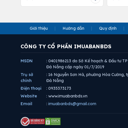
Giới thiệu
Hướng dẫn
Quy định
CÔNG TY CỔ PHẦN IMUABANBDS
MSDN
: 0401986213 do Sở Kế hoạch & Đầu tư TP
Đà Nẵng cấp ngày 01/7/2019
Trụ sở
: 16 Nguyễn Sơn Hà, phường Hòa Cường, t
chính
Đà Nẵng
Điện thoại
: 0935373173
Website
: www.imuabanbds.vn
Email
:
imuabanbds@gmail.com