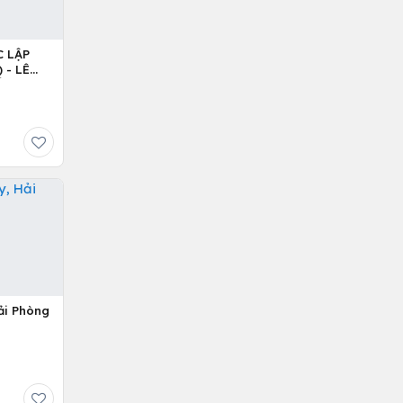
C LẬP
 - LÊ
Ỷ
ải Phòng