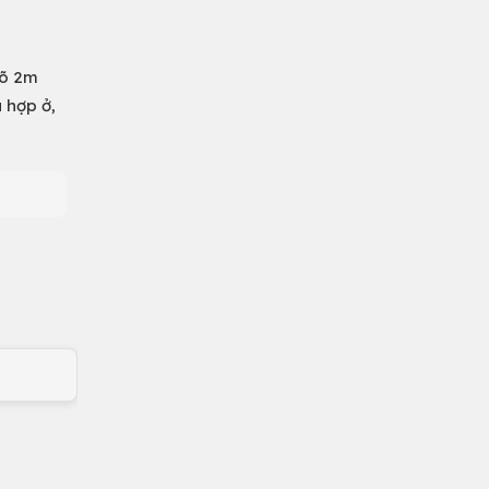
gõ 2m
 hợp ở,