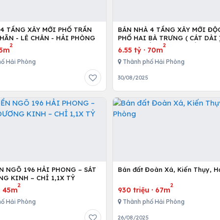
 4 TẦNG XÂY MỚI PHỐ TRẦN
BÁN NHÀ 4 TẦNG XÂY MỚI ĐỘ
HÃN - LÊ CHÂN - HẢI PHÒNG
PHỐ HAI BÀ TRƯNG ( CÁT DÀI )
2
2
CHÂN - HẢI PHÒNG CHỈ 6.55 T
75m
6.55 tỷ
·
70m
ố Hải Phòng
Thành phố Hải Phòng
30/08/2025
ỀN NGÕ 196 HẢI PHONG – SÁT
Bán đất Đoàn Xá, Kiến Thụy, H
G KINH – CHỈ 1,1X TỶ
2
2
·
45m
930 triệu
·
67m
ố Hải Phòng
Thành phố Hải Phòng
26/08/2025