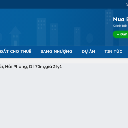
Mua 
Kênh bất 
+ Đăn
 ĐẤT CHO THUÊ
SANG NHƯỢNG
DỰ ÁN
TIN TỨC