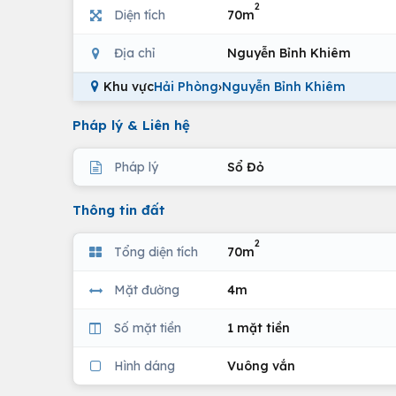
2
Diện tích
70m
Địa chỉ
Nguyễn Bỉnh Khiêm
Khu vực
Hải Phòng
›
Nguyễn Bỉnh Khiêm
Pháp lý & Liên hệ
Pháp lý
Sổ Đỏ
Thông tin đất
2
Tổng diện tích
70m
Mặt đường
4m
Số mặt tiền
1 mặt tiền
Hình dáng
Vuông vắn