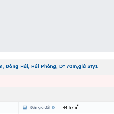
, Đông Hải, Hải Phòng, Dt 70m,giá 3ty1
2
Đơn giá đất
44 tr/m