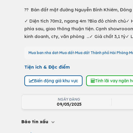
?? Bán đất mặt đường Nguyễn Bỉnh Khiêm, Đông 
✓ Diện tích 70m2, ngang 4m ?Bìa đỏ chính chủ✓ 
phía sau, giao thông thuận tiện. Cạnh showrooom 
kinh doanh, cty, văn phòng ...✓ Giá chốt 3,1 tỷ✓
Mua ban nha dat
Mua đất
Mua đất Thành phố Hải Phòng
M
Tiện ích & Đặc điểm
Biến động giá khu vực
Tính lãi vay ngân 
NGÀY ĐĂNG
09/05/2025
Báo tin xấu