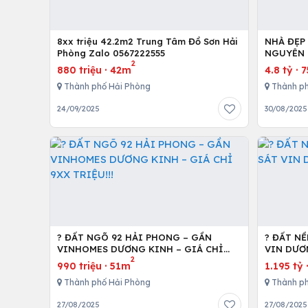
8xx triệu 42.2m2 Trung Tâm Đồ Sơn Hải
NHÀ ĐẸP
Phòng Zalo 0567222555
NGUYÊN 
2
880 triệu
·
42m
4.8 tỷ
·
Thành phố Hải Phòng
Thành ph
24/09/2025
30/08/2025
? ĐẤT NGÕ 92 HẢI PHONG – GẦN
? ĐẤT N
VINHOMES DƯƠNG KINH – GIÁ CHỈ
VIN DƯƠN
2
9XX TRIỆU!!!
990 triệu
·
51m
1.195 tỷ
Thành phố Hải Phòng
Thành ph
27/08/2025
27/08/2025