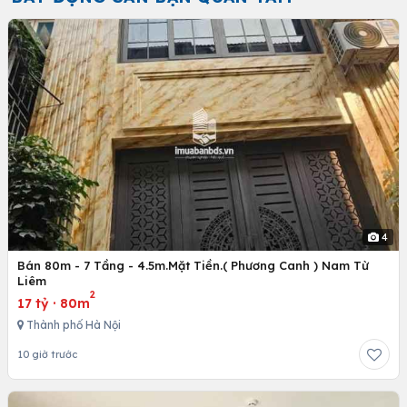
4
Bán 80m - 7 Tầng - 4.5m.Mặt Tiền.( Phương Canh ) Nam Từ
Liêm
2
17 tỷ
·
80m
Thành phố Hà Nội
10 giờ trước