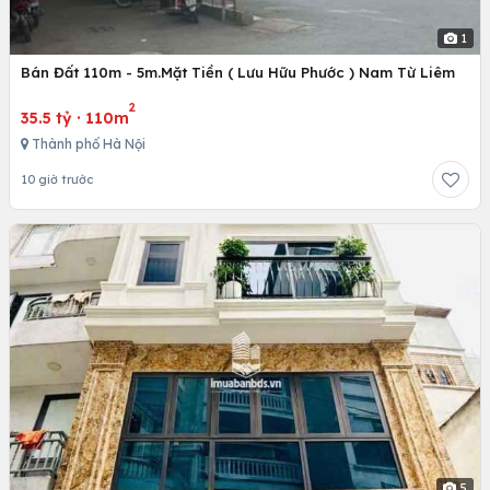
1
Bán Đất 110m - 5m.Mặt Tiền ( Lưu Hữu Phước ) Nam Từ Liêm
2
35.5 tỷ
·
110m
Thành phố Hà Nội
10 giờ trước
5