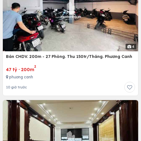
4
Bán CHDV. 200m - 27 Phòng. Thu 150tr/Tháng. Phương Canh
2
47 tỷ
·
200m
phương canh
10 giờ trước