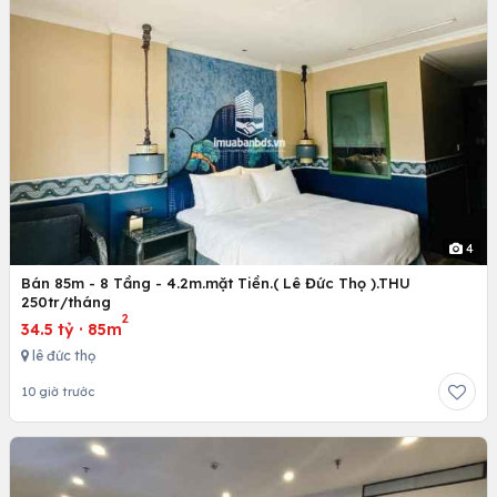
4
Bán 85m - 8 Tầng - 4.2m.mặt Tiền.( Lê Đức Thọ ).THU
250tr/tháng
2
34.5 tỷ
·
85m
lê đức thọ
10 giờ trước