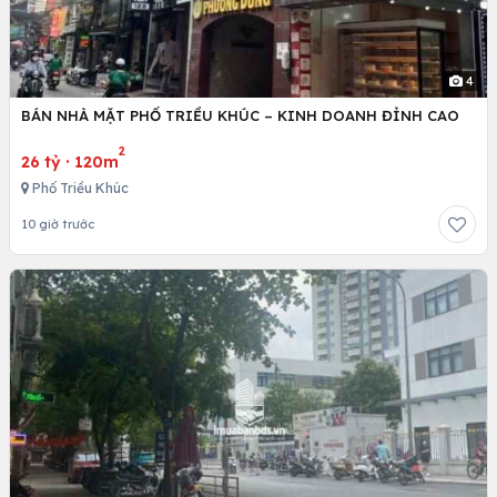
4
BÁN NHÀ MẶT PHỐ TRIỀU KHÚC – KINH DOANH ĐỈNH CAO
2
26 tỷ
·
120m
Phố Triều Khúc
10 giờ trước