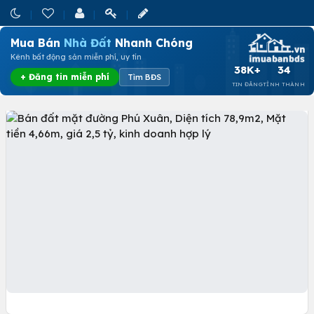
Mua Bán
Nhà Đất
Nhanh Chóng
Kênh bất động sản miễn phí, uy tín
38K+
34
+ Đăng tin miễn phí
Tìm BĐS
TIN ĐĂNG
TỈNH THÀNH