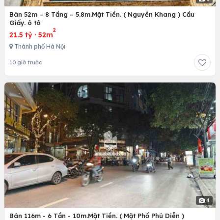
Bán 52m – 8 Tầng – 5.8m.Mặt Tiền. ( Nguyễn Khang ) Cầu
Giấy. ô tô
2
21.5 tỷ
·
52m
Thành phố Hà Nội
10 giờ trước
4
Bán 116m - 6 Tần - 10m.Mặt Tiền. ( Mặt Phố Phú Diễn )