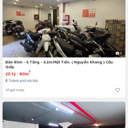
5
Bán 80m - 6 Tầng - 6.2m.Mặt Tiền. ( Nguyễn Khang ) Cầu
Giấy
2
20 tỷ
·
80m
Thành phố Hà Nội
10 giờ trước