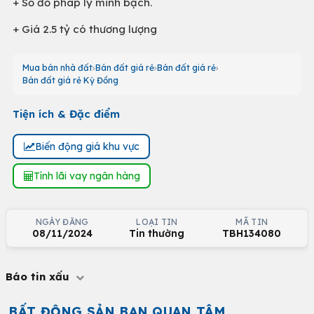
+ Sổ đỏ pháp lý minh bạch.
+ Giá 2.5 tỷ có thương lượng
Mua bán nhà đất
Bán đất giá rẻ
Bán đất giá rẻ
Bán đất giá rẻ Kỳ Đồng
Tiện ích & Đặc điểm
Biến động giá khu vực
Tính lãi vay ngân hàng
NGÀY ĐĂNG
LOẠI TIN
MÃ TIN
08/11/2024
Tin thường
TBH134080
Báo tin xấu
BẤT ĐỘNG SẢN BẠN QUAN TÂM