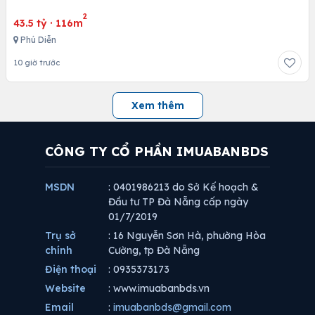
2
43.5 tỷ
·
116m
Phú Diễn
10 giờ trước
Xem thêm
CÔNG TY CỔ PHẦN IMUABANBDS
MSDN
: 0401986213 do Sở Kế hoạch &
Đầu tư TP Đà Nẵng cấp ngày
01/7/2019
Trụ sở
: 16 Nguyễn Sơn Hà, phường Hòa
chính
Cường, tp Đà Nẵng
Điện thoại
: 0935373173
Website
: www.imuabanbds.vn
Email
:
imuabanbds@gmail.com