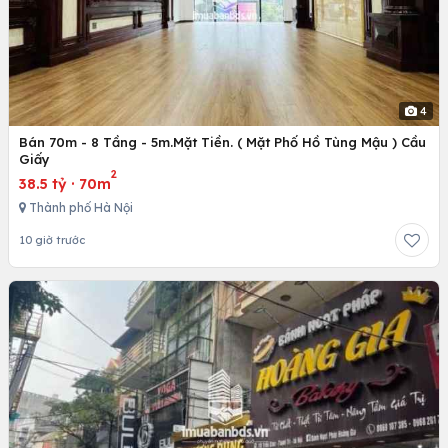
4
Bán 70m - 8 Tầng - 5m.Mặt Tiền. ( Mặt Phố Hồ Tùng Mậu ) Cầu
Giấy
2
38.5 tỷ
·
70m
Thành phố Hà Nội
10 giờ trước