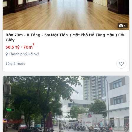
4
Bán 70m - 8 Tầng - 5m.Mặt Tiền. ( Mặt Phố Hồ Tùng Mậu ) Cầu
Giấy
2
38.5 tỷ
·
70m
Thành phố Hà Nội
10 giờ trước