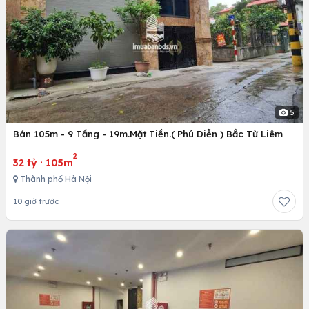
5
Bán 105m - 9 Tầng - 19m.Mặt Tiền.( Phú Diễn ) Bắc Từ Liêm
2
32 tỷ
·
105m
Thành phố Hà Nội
10 giờ trước