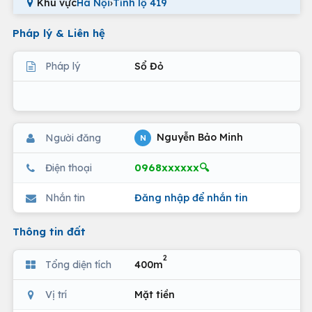
Khu vực
Hà Nội
›
Tỉnh lộ 419
Pháp lý & Liên hệ
Pháp lý
Sổ Đỏ
Nguyễn Bảo Minh
Người đăng
N
0968xxxxxx🔍
Điện thoại
Nhắn tin
Đăng nhập để nhắn tin
Thông tin đất
2
Tổng diện tích
400m
Vị trí
Mặt tiền