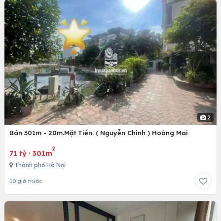
2
Bán 301m - 20m.Mặt Tiền. ( Nguyễn Chính ) Hoàng Mai
2
71 tỷ
·
301m
Thành phố Hà Nội
10 giờ trước