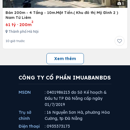
5
Bán 200m - 4 Tầng - 10m.Mặt Tiền.( Khu đô thị Mỹ Đình 2 )
Nam Từ Liêm
2
61 tỷ
·
200m
Thành phố Hà Nội
10 giờ trước
Xem thêm
CÔNG TY CỔ PHẦN IMUABANBDS
MSDN
: 0401986213 do Sở Kế hoạch &
Đầu tư TP Đà Nẵng cấp ngày
01/7/2019
Trụ sở
: 16 Nguyễn Sơn Hà, phường Hòa
chính
Cường, tp Đà Nẵng
Điện thoại
: 0935373173