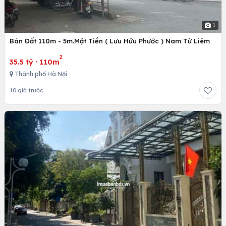
1
Bán Đất 110m - 5m.Mặt Tiền ( Lưu Hữu Phước ) Nam Từ Liêm
2
35.5 tỷ
·
110m
Thành phố Hà Nội
10 giờ trước