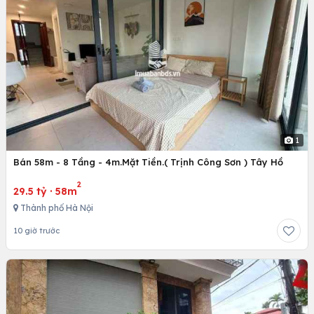
1
Bán 58m - 8 Tầng - 4m.Mặt Tiền.( Trịnh Công Sơn ) Tây Hồ
2
29.5 tỷ
·
58m
Thành phố Hà Nội
10 giờ trước