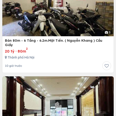
5
Bán 80m - 6 Tầng - 6.2m.Mặt Tiền. ( Nguyễn Khang ) Cầu
Giấy
2
20 tỷ
·
80m
Thành phố Hà Nội
10 giờ trước