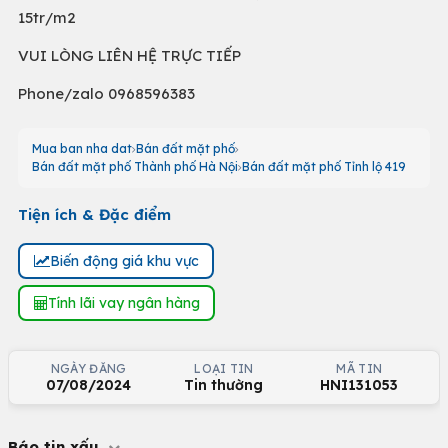
15tr/m2
VUI LÒNG LIÊN HỆ TRỰC TIẾP
Phone/zalo 0968596383
Mua ban nha dat
Bán đất mặt phố
Bán đất mặt phố Thành phố Hà Nội
Bán đất mặt phố Tỉnh lộ 419
Tiện ích & Đặc điểm
Biến động giá khu vực
Tính lãi vay ngân hàng
NGÀY ĐĂNG
LOẠI TIN
MÃ TIN
07/08/2024
Tin thường
HNI131053
Báo tin xấu