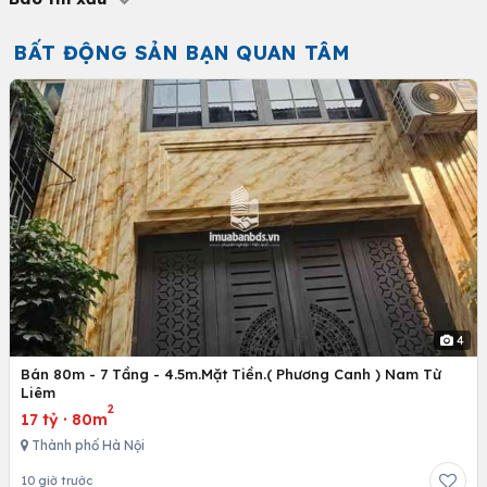
BẤT ĐỘNG SẢN BẠN QUAN TÂM
4
Bán 80m - 7 Tầng - 4.5m.Mặt Tiền.( Phương Canh ) Nam Từ
Liêm
2
17 tỷ
·
80m
Thành phố Hà Nội
10 giờ trước