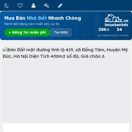
Mua Bán
Nhà Đất
Nhanh Chóng
Kênh bất động sản miễn phí, uy tín
38K+
34
+ Đăng tin miễn phí
Tìm BĐS
TIN ĐĂNG
TỈNH THÀNH