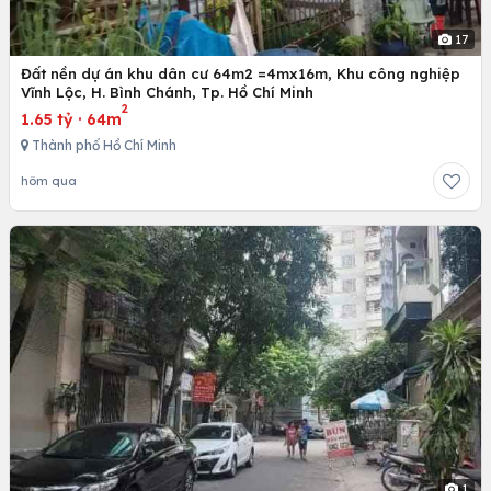
17
Đất nền dự án khu dân cư 64m2 =4mx16m, Khu công nghiệp
Vĩnh Lộc, H. Bình Chánh, Tp. Hồ Chí Minh
2
1.65 tỷ
·
64m
Thành phố Hồ Chí Minh
hôm qua
1