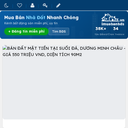
Mua Bán
Nhà Đất
Nhanh Chóng
Kênh bất động sản miễn phí, uy tín
38K+
34
+ Đăng tin miễn phí
Tìm BĐS
TIN ĐĂNG
TỈNH THÀNH