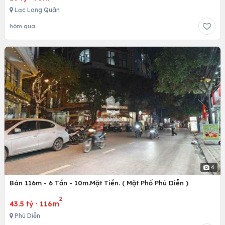
Lạc Long Quân
hôm qua
4
Bán 116m - 6 Tần - 10m.Mặt Tiền. ( Mặt Phố Phú Diễn )
2
43.5 tỷ
·
116m
Phú Diễn