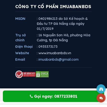
CÔNG TY CỔ PHẦN IMUABANBDS
MSDN
: 0401986213 do Sở Kế hoạch &
Đầu tư TP Đà Nẵng cấp ngày
01/7/2019
Trụ sở
: 16 Nguyễn Sơn Hà, phường Hòa
chính
Cường, tp Đà Nẵng
Điện thoại
: 0935373173
Website
: www.imuabanbds.vn
Email
:
imuabanbds@gmail.com
Gọi ngay: 0877233801