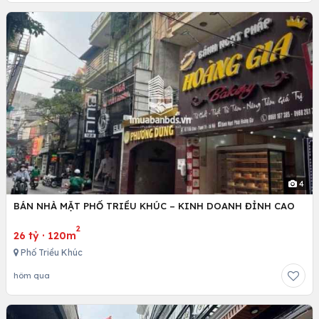
4
BÁN NHÀ MẶT PHỐ TRIỀU KHÚC – KINH DOANH ĐỈNH CAO
2
26 tỷ
·
120m
Phố Triều Khúc
hôm qua