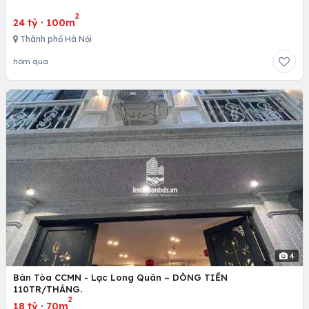
2
24 tỷ
·
100m
Thành phố Hà Nội
hôm qua
4
Bán Tòa CCMN - Lạc Long Quân – DÒNG TIỀN
110TR/THÁNG.
2
18 tỷ
·
70m