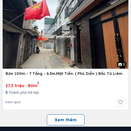
5
Bán 100m - 7 Tầng - 6.3m.Mặt Tiền. ( Phú Diễn ) Bắc Từ Liêm
2
27.3 triệu
·
80m
Thành phố Hà Nội
hôm qua
Xem thêm