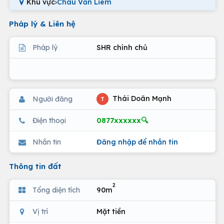
Khu vực
›
Châu Văn Liêm
Pháp lý & Liên hệ
Pháp lý
SHR chính chủ
Thái Doãn Mạnh
Người đăng
T
0877xxxxxx🔍
Điện thoại
Nhắn tin
Đăng nhập để nhắn tin
Thông tin đất
2
Tổng diện tích
90m
Vị trí
Mặt tiền