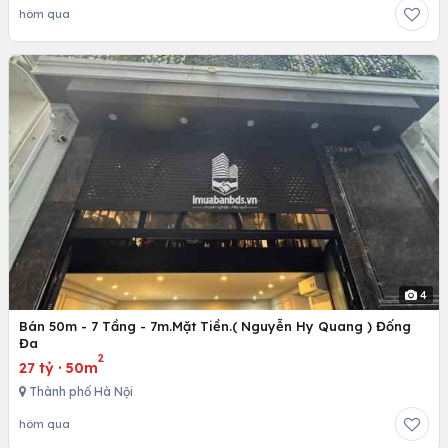
hôm qua
4
Bán 50m - 7 Tầng - 7m.Mặt Tiền.( Nguyễn Hy Quang ) Đống
Đa
2
27 tỷ
·
50m
Thành phố Hà Nội
hôm qua