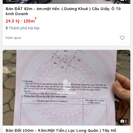
Bán ĐẤT 82m - 6m.mặt tiền. ( Dương Khuê ) Cầu Giấy. Ô Tô
kinh Doanh
2
29.3 tỷ
·
135m
Thành phố Hà Nội
hôm qua
2
Bán Đất 100m - 9.5m.Mặt Tiền.( Lạc Long Quân ) Tây Hồ