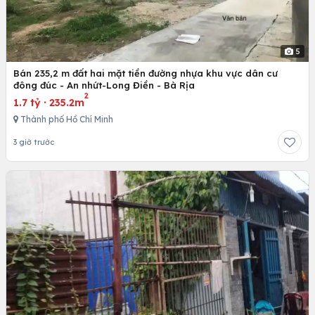
5
Bán 235,2 m đất hai mặt tiền đường nhựa khu vực dân cư
đông đúc - An nhứt-Long Điền - Bà Rịa
2
1.7 tỷ
·
235.2m
Thành phố Hồ Chí Minh
3 giờ trước