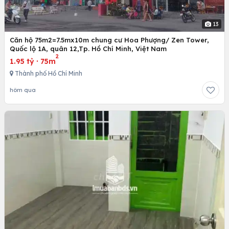
13
Căn hộ 75m2=7.5mx10m chung cư Hoa Phượng/ Zen Tower,
Quốc lộ 1A, quân 12,Tp. Hồ Chí Minh, Việt Nam
2
1.95 tỷ
·
75m
Thành phố Hồ Chí Minh
hôm qua