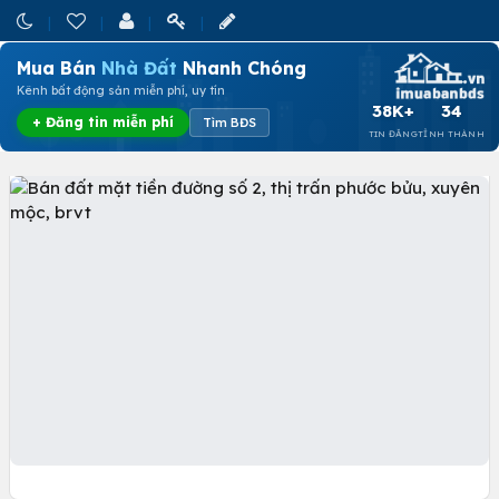
Mua Bán
Nhà Đất
Nhanh Chóng
Kênh bất động sản miễn phí, uy tín
38K+
34
+ Đăng tin miễn phí
Tìm BĐS
TIN ĐĂNG
TỈNH THÀNH