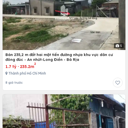
5
Bán 235,2 m đất hai mặt tiền đường nhựa khu vực dân cư
đông đúc - An nhứt-Long Điền - Bà Rịa
2
1.7 tỷ
·
235.2m
Thành phố Hồ Chí Minh
8 giờ trước