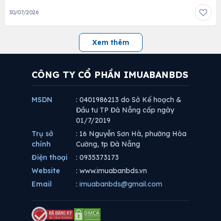
30/07/2026
Xem thêm
CÔNG TY CỔ PHẦN IMUABANBDS
MSDN
: 0401986213 do Sở Kế hoạch &
Đầu tư TP Đà Nẵng cấp ngày
01/7/2019
Trụ sở
: 16 Nguyễn Sơn Hà, phường Hòa
chính
Cường, tp Đà Nẵng
Điện thoại
: 0935373173
Website
: www.imuabanbds.vn
Email
:
imuabanbds@gmail.com