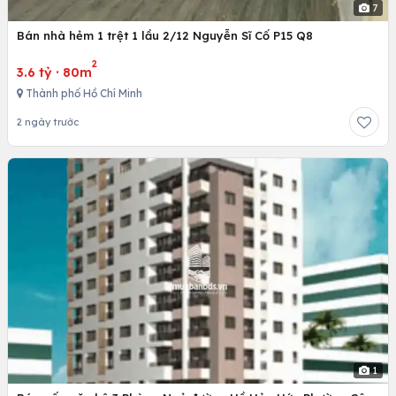
7
Bán nhà hẻm 1 trệt 1 lầu 2/12 Nguyễn Sĩ Cố P15 Q8
2
3.6 tỷ
·
80m
Thành phố Hồ Chí Minh
2 ngày trước
1