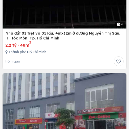
6
Nhà đất 01 trệt và 01 lầu, 4mx12m ở đường Nguyễn Thị Sáu,
H. Hóc Môn, Tp. Hồ Chí Minh
2
2.2 tỷ
·
48m
Thành phố Hồ Chí Minh
hôm qua