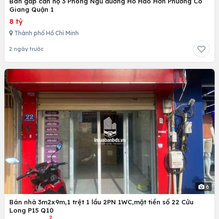
Bán gấp căn hộ 3 Phòng Ngủ đường Hồ Hảo Hớn Phường Cô
Giang Quận 1
8 tỷ
Thành phố Hồ Chí Minh
2 ngày trước
6
Bán nhà 3m2x9m,1 trệt 1 lầu 2PN 1WC,mặt tiền số 22 Cửu
Long P15 Q10
2