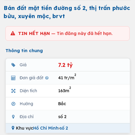
Bán đất mặt tiền đường số 2, thị trấn phước
bửu, xuyên mộc, brvt
TIN HẾT HẠN
— Tin đăng này đã hết hạn.
Thông tin chung
7.2 tỷ
Giá
2
Đơn giá đất
41 tr/m
2
Diện tích
163m
Hướng
Bắc
Địa chỉ
số 2
Khu vực
Hồ Chí Minh
›
số 2