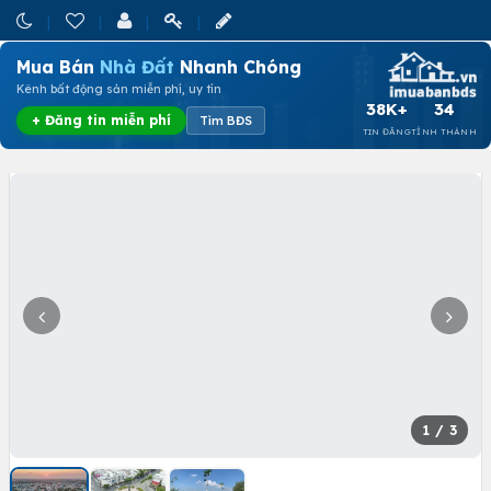
Mua Bán
Nhà Đất
Nhanh Chóng
Kênh bất động sản miễn phí, uy tín
38K+
34
+ Đăng tin miễn phí
Tìm BĐS
TIN ĐĂNG
TỈNH THÀNH
1
/ 3