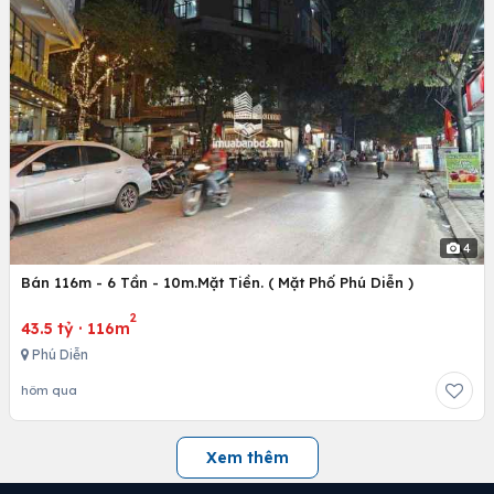
4
Bán 116m - 6 Tần - 10m.Mặt Tiền. ( Mặt Phố Phú Diễn )
2
43.5 tỷ
·
116m
Phú Diễn
hôm qua
Xem thêm