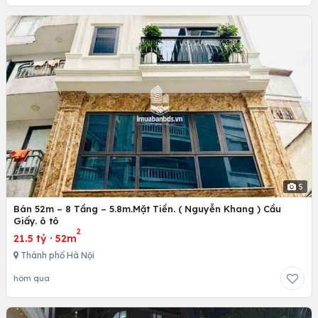
5
Bán 52m – 8 Tầng – 5.8m.Mặt Tiền. ( Nguyễn Khang ) Cầu
Giấy. ô tô
2
21.5 tỷ
·
52m
Thành phố Hà Nội
hôm qua