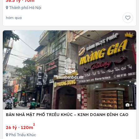
38.5 tỷ
·
70m
Thành phố Hà Nội
hôm qua
4
BÁN NHÀ MẶT PHỐ TRIỀU KHÚC – KINH DOANH ĐỈNH CAO
2
26 tỷ
·
120m
Phố Triều Khúc