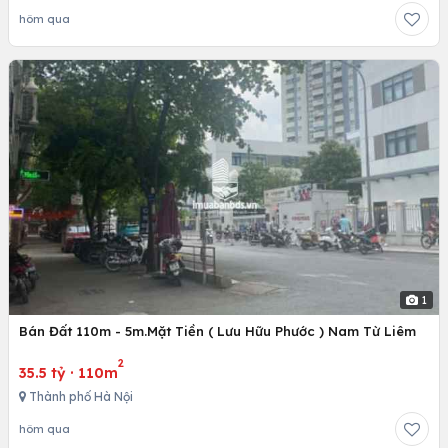
hôm qua
1
Bán Đất 110m - 5m.Mặt Tiền ( Lưu Hữu Phước ) Nam Từ Liêm
2
35.5 tỷ
·
110m
Thành phố Hà Nội
hôm qua