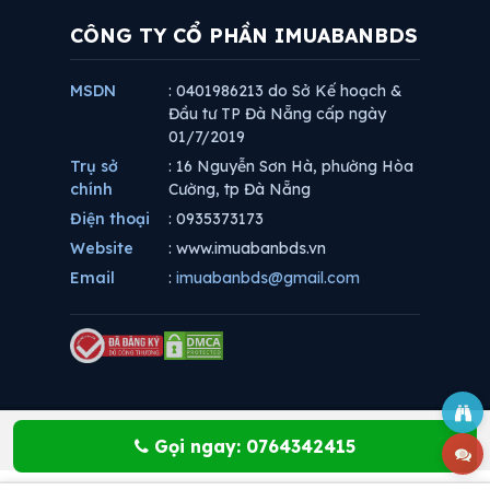
CÔNG TY CỔ PHẦN IMUABANBDS
MSDN
: 0401986213 do Sở Kế hoạch &
Đầu tư TP Đà Nẵng cấp ngày
01/7/2019
Trụ sở
: 16 Nguyễn Sơn Hà, phường Hòa
chính
Cường, tp Đà Nẵng
Điện thoại
: 0935373173
Website
: www.imuabanbds.vn
Email
:
imuabanbds@gmail.com
Gọi ngay: 0764342415