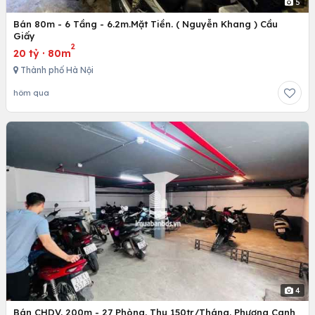
5
Bán 80m - 6 Tầng - 6.2m.Mặt Tiền. ( Nguyễn Khang ) Cầu
Giấy
2
20 tỷ
·
80m
Thành phố Hà Nội
hôm qua
4
Bán CHDV. 200m - 27 Phòng. Thu 150tr/Tháng. Phương Canh