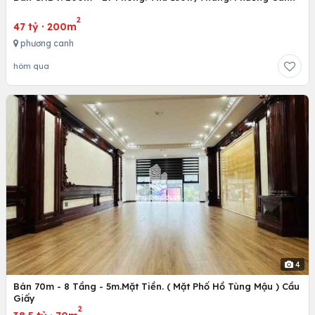
2
47 tỷ
·
200m
phương canh
hôm qua
4
Bán 70m - 8 Tầng - 5m.Mặt Tiền. ( Mặt Phố Hồ Tùng Mậu ) Cầu
Giấy
2