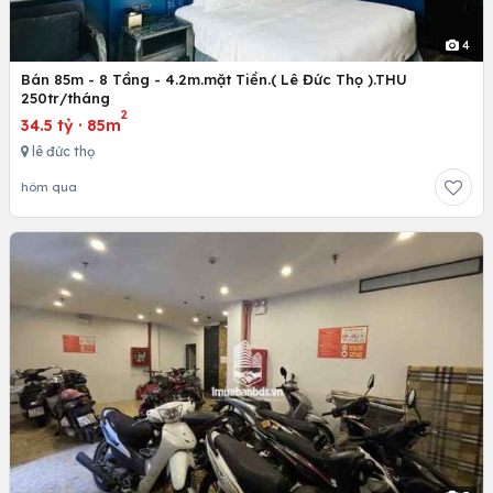
4
Bán 85m - 8 Tầng - 4.2m.mặt Tiền.( Lê Đức Thọ ).THU
250tr/tháng
2
34.5 tỷ
·
85m
lê đức thọ
hôm qua