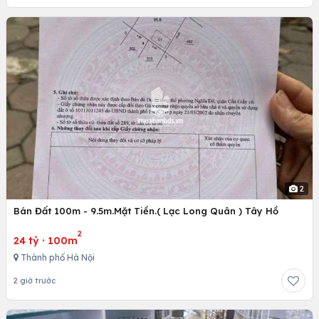
2
Bán Đất 100m - 9.5m.Mặt Tiền.( Lạc Long Quân ) Tây Hồ
2
24 tỷ
·
100m
Thành phố Hà Nội
2 giờ trước