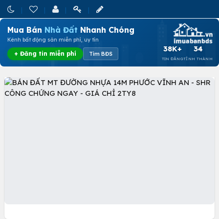
Mua Bán
Nhà Đất
Nhanh Chóng
Kênh bất động sản miễn phí, uy tín
38K+
34
+ Đăng tin miễn phí
Tìm BĐS
TIN ĐĂNG
TỈNH THÀNH