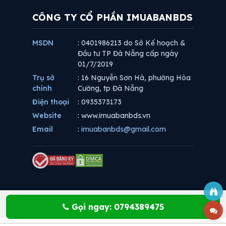
CÔNG TY CỔ PHẦN IMUABANBDS
MSDN
: 0401986213 do Sở Kế hoạch &
Đầu tư TP Đà Nẵng cấp ngày
01/7/2019
Trụ sở
: 16 Nguyễn Sơn Hà, phường Hòa
chính
Cường, tp Đà Nẵng
Điện thoại
: 0935373173
Website
: www.imuabanbds.vn
Email
:
imuabanbds@gmail.com
Gọi ngay: 0794389475