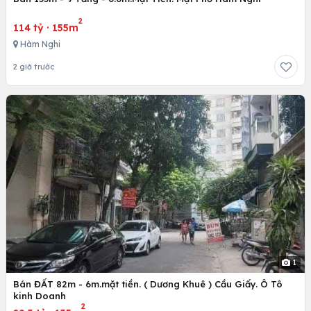
2
114 tỷ
·
155m
Hàm Nghi
2 giờ trước
1
Bán ĐẤT 82m - 6m.mặt tiền. ( Dương Khuê ) Cầu Giấy. Ô Tô
kinh Doanh
2