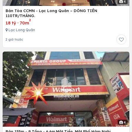
4
Bán Tòa CCMN - Lạc Long Quân – DÒNG TIỀN
110TR/THÁNG.
2
18 tỷ
·
70m
Lạc Long Quân
2 giờ trước
4
Bán 155m - 9 Tầng - 6.6m.Mặt Tiền. Mặt Phố Hàm Nghi