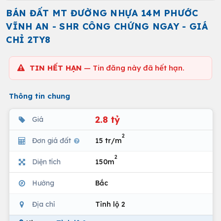
BÁN ĐẤT MT ĐƯỜNG NHỰA 14M PHƯỚC
VĨNH AN - SHR CÔNG CHỨNG NGAY - GIÁ
CHỈ 2TY8
TIN HẾT HẠN
— Tin đăng này đã hết hạn.
Thông tin chung
2.8 tỷ
Giá
2
Đơn giá đất
15 tr/m
2
Diện tích
150m
Hướng
Bắc
Địa chỉ
Tỉnh lộ 2