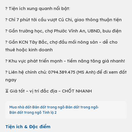
? Tiện ích xung quanh nổi bật:
?️ Chỉ 7 phút tới cầu vượt Củ Chi, giao thông thuận tiện
? Gần trường học, chợ Phước Vĩnh An, UBND, bưu điện
? Gần KCN Tây Bắc, chợ đầu mối nông sản – dễ cho
thuê hoặc kinh doanh
? Khu vực phát triển mạnh – tiềm năng tăng giá nhanh!
? Liên hệ chính chủ: 0794.389.475 (MS Anh) để đi xem đất
ngay
⏳ Giá tốt – vị trí đắc địa – CHỐT NHANH
Mua nhà đất
Bán đất trong ngõ
Bán đất trong ngõ
Bán đất trong ngõ Tỉnh lộ 2
Tiện ích & Đặc điểm