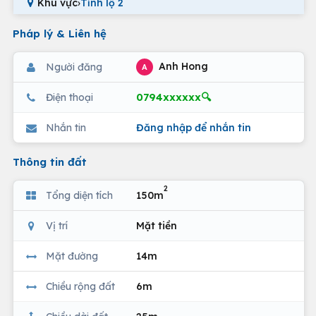
Khu vực
›
Tỉnh lộ 2
Pháp lý & Liên hệ
Anh Hong
Người đăng
A
0794xxxxxx🔍
Điện thoại
Nhắn tin
Đăng nhập để nhắn tin
Thông tin đất
2
Tổng diện tích
150m
Vị trí
Mặt tiền
Mặt đường
14m
Chiều rộng đất
6m