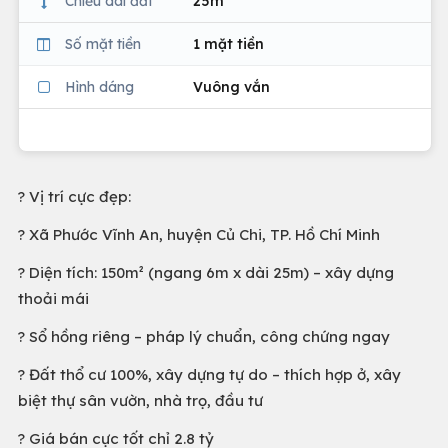
Chiều dài đất
25m
Số mặt tiền
1 mặt tiền
Hình dáng
Vuông vắn
? Vị trí cực đẹp:
? Xã Phước Vĩnh An, huyện Củ Chi, TP. Hồ Chí Minh
? Diện tích: 150m² (ngang 6m x dài 25m) – xây dựng
thoải mái
? Sổ hồng riêng – pháp lý chuẩn, công chứng ngay
?️ Đất thổ cư 100%, xây dựng tự do – thích hợp ở, xây
biệt thự sân vườn, nhà trọ, đầu tư
? Giá bán cực tốt chỉ 2.8 tỷ