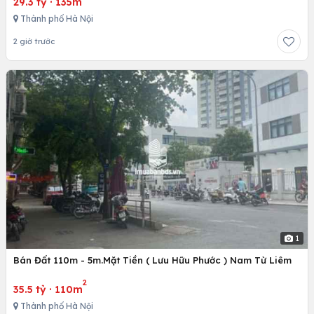
29.3 tỷ
·
135m
Thành phố Hà Nội
2 giờ trước
1
Bán Đất 110m - 5m.Mặt Tiền ( Lưu Hữu Phước ) Nam Từ Liêm
2
35.5 tỷ
·
110m
Thành phố Hà Nội