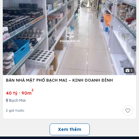
5
BÁN NHÀ MẶT PHỐ BẠCH MAI – KINH DOANH ĐỈNH
2
40 tỷ
·
90m
Bạch Mai
2 giờ trước
Xem thêm