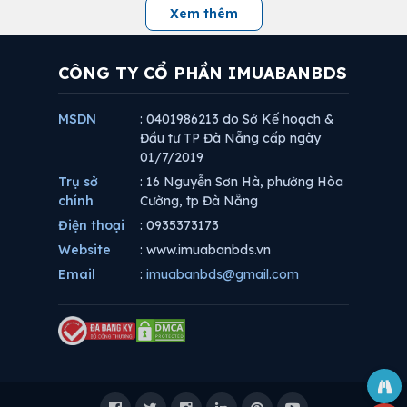
Xem thêm
CÔNG TY CỔ PHẦN IMUABANBDS
MSDN
: 0401986213 do Sở Kế hoạch &
Đầu tư TP Đà Nẵng cấp ngày
01/7/2019
Trụ sở
: 16 Nguyễn Sơn Hà, phường Hòa
chính
Cường, tp Đà Nẵng
Điện thoại
: 0935373173
Website
: www.imuabanbds.vn
Email
:
imuabanbds@gmail.com