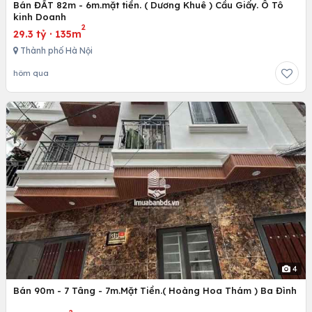
Bán ĐẤT 82m - 6m.mặt tiền. ( Dương Khuê ) Cầu Giấy. Ô Tô
kinh Doanh
2
29.3 tỷ
·
135m
Thành phố Hà Nội
hôm qua
4
Bán 90m - 7 Tâng - 7m.Mặt Tiền.( Hoàng Hoa Thám ) Ba Đình