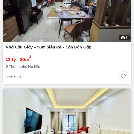
5
Nhà Cầu Giấy - 50m Siêu Rẻ - Cần Bán Gấp
2
12 tỷ
·
50m
Thành phố Hà Nội
hôm qua