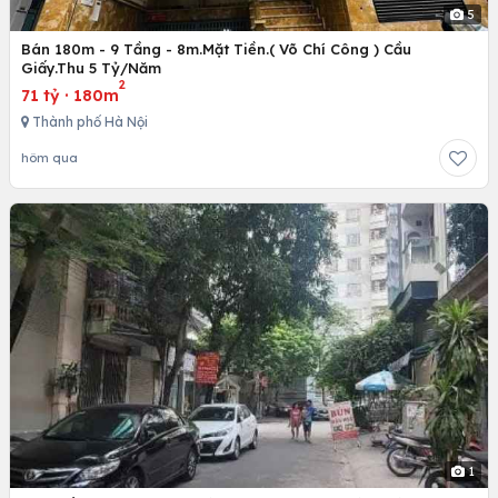
5
Bán 180m - 9 Tầng - 8m.Mặt Tiền.( Võ Chí Công ) Cầu
Giấy.Thu 5 Tỷ/Năm
2
71 tỷ
·
180m
Thành phố Hà Nội
hôm qua
1