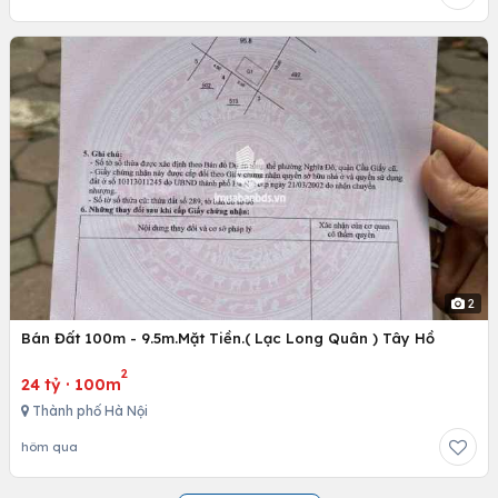
2
Bán Đất 100m - 9.5m.Mặt Tiền.( Lạc Long Quân ) Tây Hồ
2
24 tỷ
·
100m
Thành phố Hà Nội
hôm qua