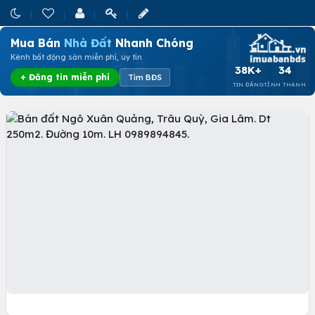
Mua Bán
Nhà Đất
Nhanh Chóng
Kênh bất động sản miễn phí, uy tín
38K+
34
+ Đăng tin miễn phí
Tìm BĐS
TIN ĐĂNG
TỈNH THÀNH