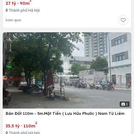
2
27 tỷ
·
90m
Thành phố Hà Nội
hôm qua
1
Bán Đất 110m - 5m.Mặt Tiền ( Lưu Hữu Phước ) Nam Từ Liêm
2
35.5 tỷ
·
110m
Thành phố Hà Nội