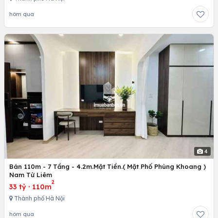
hôm qua
4
Bán 110m - 7 Tầng - 4.2m.Mặt Tiền.( Mặt Phố Phùng Khoang )
Nam Từ Liêm
2
33 tỷ
·
110m
Thành phố Hà Nội
hôm qua