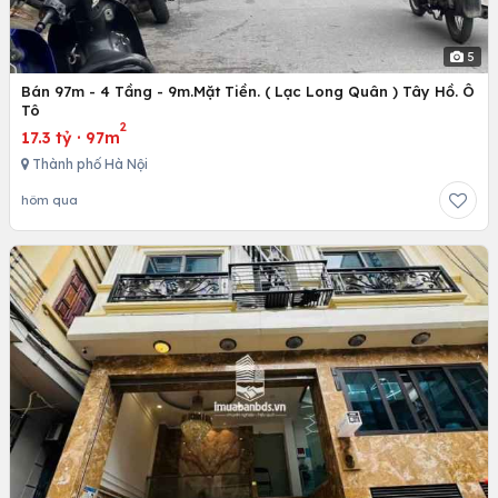
5
Bán 97m - 4 Tầng - 9m.Mặt Tiền. ( Lạc Long Quân ) Tây Hồ. Ô
Tô
2
17.3 tỷ
·
97m
Thành phố Hà Nội
hôm qua