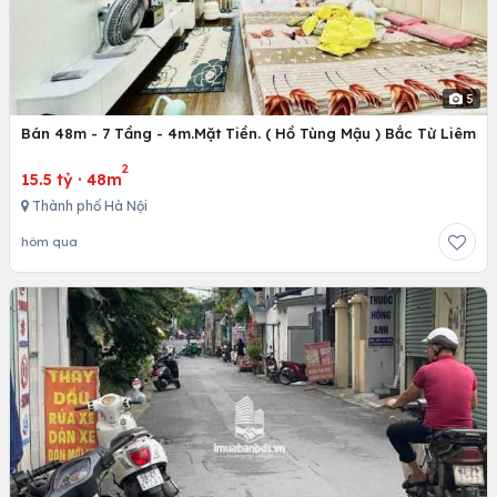
5
Bán 48m - 7 Tầng - 4m.Mặt Tiền. ( Hồ Tùng Mậu ) Bắc Từ Liêm
2
15.5 tỷ
·
48m
Thành phố Hà Nội
hôm qua