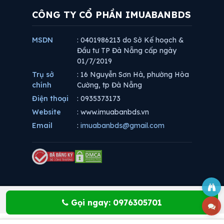
CÔNG TY CỔ PHẦN IMUABANBDS
MSDN
: 0401986213 do Sở Kế hoạch &
Đầu tư TP Đà Nẵng cấp ngày
01/7/2019
Trụ sở
: 16 Nguyễn Sơn Hà, phường Hòa
chính
Cường, tp Đà Nẵng
Điện thoại
: 0935373173
Website
: www.imuabanbds.vn
Email
:
imuabanbds@gmail.com
Gọi ngay: 0976305701