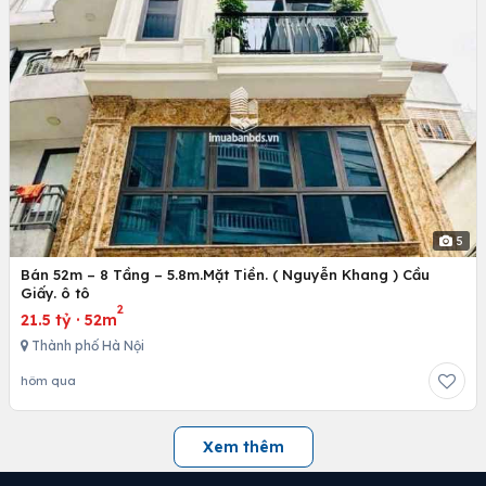
5
Bán 52m – 8 Tầng – 5.8m.Mặt Tiền. ( Nguyễn Khang ) Cầu
Giấy. ô tô
2
21.5 tỷ
·
52m
Thành phố Hà Nội
hôm qua
Xem thêm