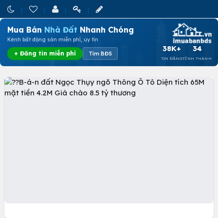
Mua Bán
Nhà Đất
Nhanh Chóng
Kênh bất động sản miễn phí, uy tín
38K+
34
+ Đăng tin miễn phí
Tìm BĐS
TIN ĐĂNG
TỈNH THÀNH