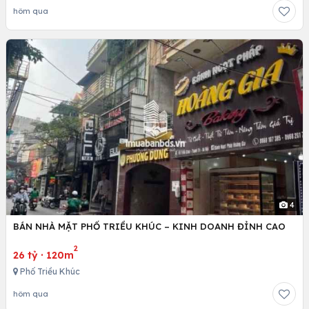
hôm qua
4
BÁN NHÀ MẶT PHỐ TRIỀU KHÚC – KINH DOANH ĐỈNH CAO
2
26 tỷ
·
120m
Phố Triều Khúc
hôm qua