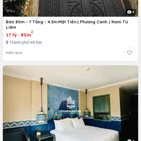
4
Bán 80m - 7 Tầng - 4.5m.Mặt Tiền.( Phương Canh ) Nam Từ
Liêm
2
17 tỷ
·
80m
Thành phố Hà Nội
hôm qua
4