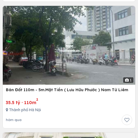
1
Bán Đất 110m - 5m.Mặt Tiền ( Lưu Hữu Phước ) Nam Từ Liêm
2
35.5 tỷ
·
110m
Thành phố Hà Nội
hôm qua