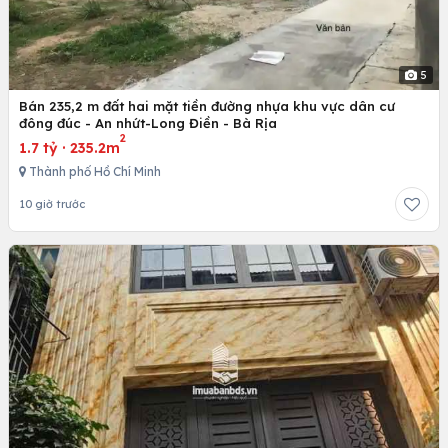
5
Bán 235,2 m đất hai mặt tiền đường nhựa khu vực dân cư
đông đúc - An nhứt-Long Điền - Bà Rịa
2
1.7 tỷ
·
235.2m
Thành phố Hồ Chí Minh
10 giờ trước