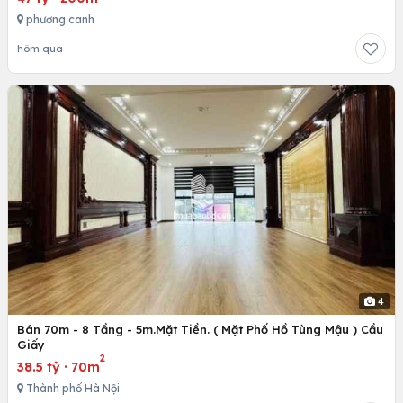
phương canh
hôm qua
4
Bán 70m - 8 Tầng - 5m.Mặt Tiền. ( Mặt Phố Hồ Tùng Mậu ) Cầu
Giấy
2
38.5 tỷ
·
70m
Thành phố Hà Nội