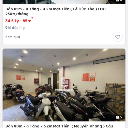
Bán 85m - 8 Tầng - 4.2m.mặt Tiền.( Lê Đức Thọ ).THU
250tr/tháng
2
34.5 tỷ
·
85m
lê đức thọ
hôm qua
5
Bán 80m - 6 Tầng - 6.2m.Mặt Tiền. ( Nguyễn Khang ) Cầu