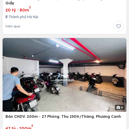
Giấy
2
20 tỷ
·
80m
Thành phố Hà Nội
hôm qua
4
Bán CHDV. 200m - 27 Phòng. Thu 150tr/Tháng. Phương Canh
2
47 tỷ
·
200m