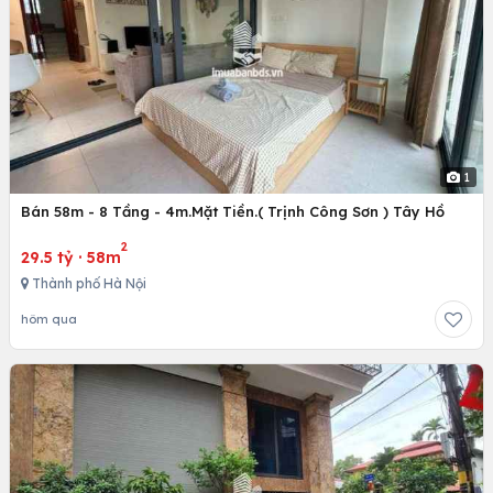
1
Bán 58m - 8 Tầng - 4m.Mặt Tiền.( Trịnh Công Sơn ) Tây Hồ
2
29.5 tỷ
·
58m
Thành phố Hà Nội
hôm qua