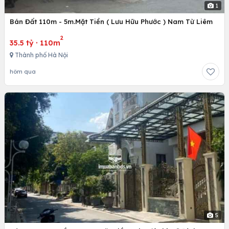
1
Bán Đất 110m - 5m.Mặt Tiền ( Lưu Hữu Phước ) Nam Từ Liêm
2
35.5 tỷ
·
110m
Thành phố Hà Nội
hôm qua
5