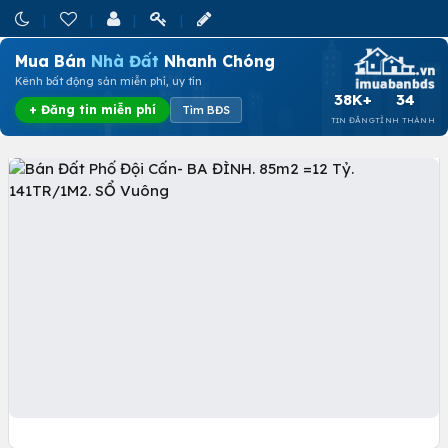
Mua Bán
Nhà Đất
Nhanh Chóng
Kênh bất động sản miễn phí, uy tín
38K+
34
+ Đăng tin miễn phí
Tìm BĐS
TIN ĐĂNG
TỈNH THÀNH