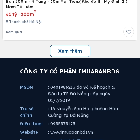
Bán 200m - 4 Tầng - 10m.Mặt Tiền.( Khu đô thị Mỹ Đình 2 )
Nam Từ Liêm
2
61 tỷ
·
200m
Thành phố Hà Nội
hôm qua
Xem thêm
CÔNG TY CỔ PHẦN IMUABANBDS
MSDN
: 0401986213 do Sở Kế hoạch &
Đầu tư TP Đà Nẵng cấp ngày
01/7/2019
Trụ sở
: 16 Nguyễn Sơn Hà, phường Hòa
chính
Cường, tp Đà Nẵng
Điện thoại
: 0935373173
Website
: www.imuabanbds.vn