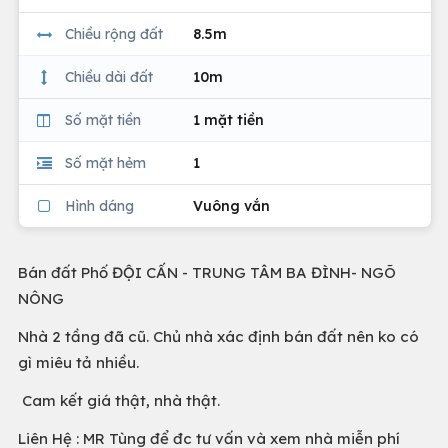
Chiều rộng đất
8.5m
Chiều dài đất
10m
Số mặt tiền
1 mặt tiền
Số mặt hẻm
1
Hình dáng
Vuông vắn
Bán đất Phố ĐỘI CẤN - TRUNG TÂM BA ĐÌNH- NGÕ
NÔNG
Nhà 2 tầng đã cũ. Chủ nhà xác định bán đất nên ko có
gì miêu tả nhiều.
Cam kết giá thật, nhà thật.
Liên Hệ : MR Tùng để đc tư vấn và xem nhà miễn phí