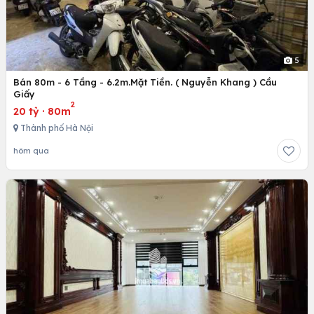
5
Bán 80m - 6 Tầng - 6.2m.Mặt Tiền. ( Nguyễn Khang ) Cầu
Giấy
2
20 tỷ
·
80m
Thành phố Hà Nội
hôm qua