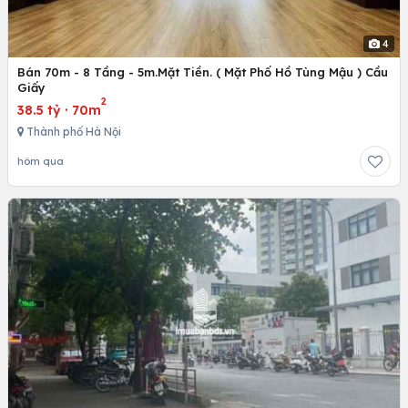
4
Bán 70m - 8 Tầng - 5m.Mặt Tiền. ( Mặt Phố Hồ Tùng Mậu ) Cầu
Giấy
2
38.5 tỷ
·
70m
Thành phố Hà Nội
hôm qua