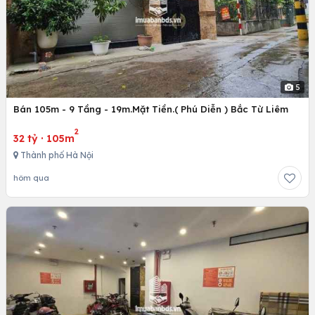
5
Bán 105m - 9 Tầng - 19m.Mặt Tiền.( Phú Diễn ) Bắc Từ Liêm
2
32 tỷ
·
105m
Thành phố Hà Nội
hôm qua