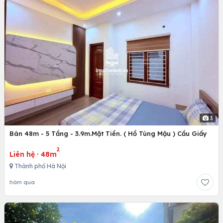
3
Bán 48m - 5 Tầng - 3.9m.Mặt Tiền. ( Hồ Tùng Mậu ) Cầu Giấy
2
Liên hệ
·
48m
Thành phố Hà Nội
hôm qua