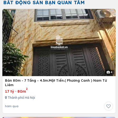
BẤT ĐỘNG SẢN BẠN QUAN TÂM
4
Bán 80m - 7 Tầng - 4.5m.Mặt Tiền.( Phương Canh ) Nam Từ
Liêm
2
17 tỷ
·
80m
Thành phố Hà Nội
hôm qua