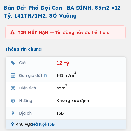
Bán Đất Phố Đội Cấn- BA ĐÌNH. 85m2 =12
Tỷ. 141TR/1M2. SỔ Vuông
TIN HẾT HẠN
— Tin đăng này đã hết hạn.
Thông tin chung
12 tỷ
Giá
2
Đơn giá đất
141 tr/m
2
Diện tích
85m
Hướng
Không xác định
Địa chỉ
15B
Khu vực
Hà Nội
›
15B