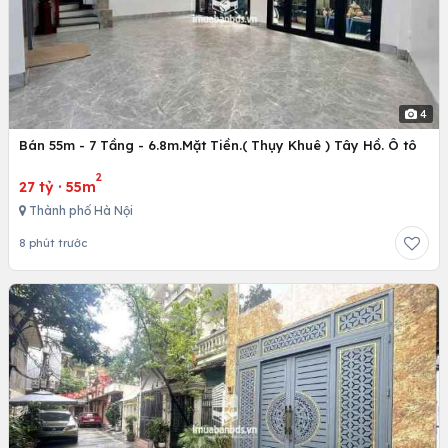
4
Bán 55m - 7 Tầng - 6.8m.Mặt Tiền.( Thụy Khuê ) Tây Hồ. Ô tô
2
27 tỷ
·
55m
Thành phố Hà Nội
8 phút trước