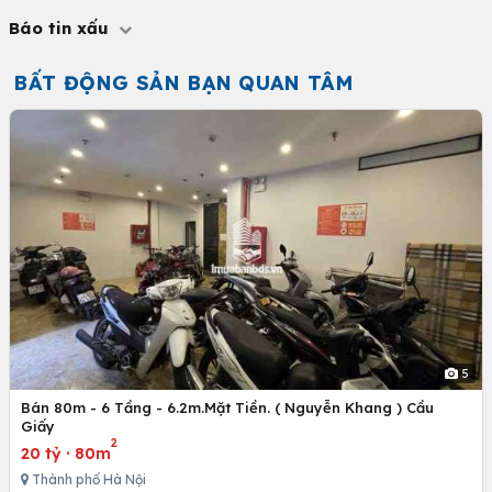
Báo tin xấu
BẤT ĐỘNG SẢN BẠN QUAN TÂM
5
Bán 80m - 6 Tầng - 6.2m.Mặt Tiền. ( Nguyễn Khang ) Cầu
Giấy
2
20 tỷ
·
80m
Thành phố Hà Nội