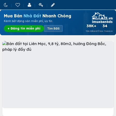
Mua Bán
Nhà Đất
Nhanh Chóng
Kênh bất động sản miễn phí, uy tín
38K+
34
+ Đăng tin miễn phí
Tìm BĐS
TIN ĐĂNG
TỈNH THÀNH