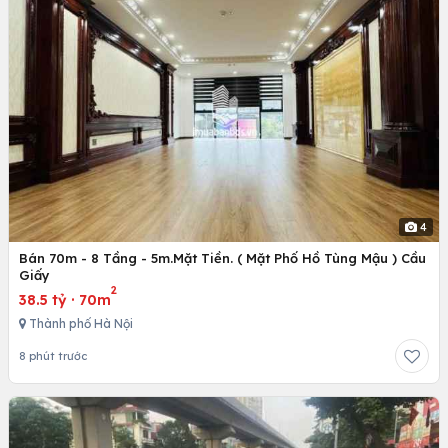
4
Bán 70m - 8 Tầng - 5m.Mặt Tiền. ( Mặt Phố Hồ Tùng Mậu ) Cầu
Giấy
2
38.5 tỷ
·
70m
Thành phố Hà Nội
8 phút trước