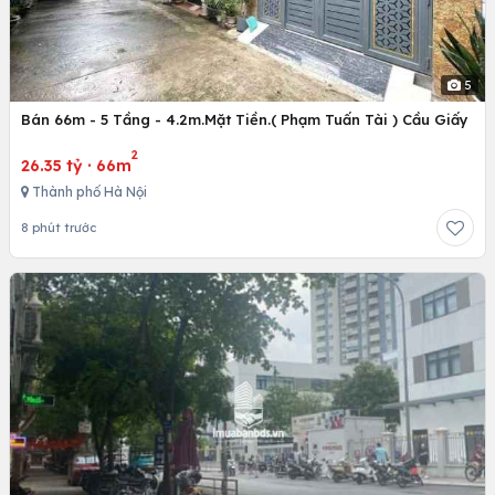
5
Bán 66m - 5 Tầng - 4.2m.Mặt Tiền.( Phạm Tuấn Tài ) Cầu Giấy
2
26.35 tỷ
·
66m
Thành phố Hà Nội
8 phút trước