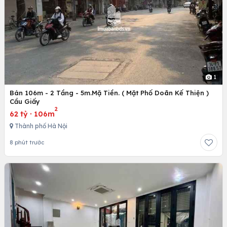
1
Bán 106m - 2 Tầng - 5m.Mặ Tiền. ( Mặt Phố Doãn Kế Thiện )
Cầu Giấy
2
62 tỷ
·
106m
Thành phố Hà Nội
8 phút trước