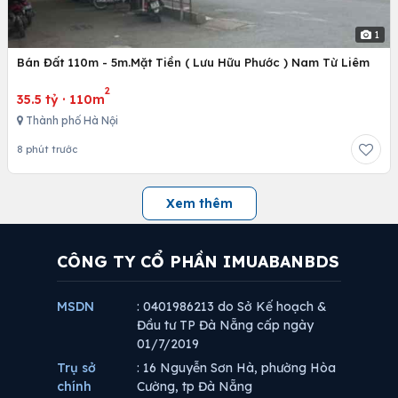
1
Bán Đất 110m - 5m.Mặt Tiền ( Lưu Hữu Phước ) Nam Từ Liêm
2
35.5 tỷ
·
110m
Thành phố Hà Nội
8 phút trước
Xem thêm
CÔNG TY CỔ PHẦN IMUABANBDS
MSDN
: 0401986213 do Sở Kế hoạch &
Đầu tư TP Đà Nẵng cấp ngày
01/7/2019
Trụ sở
: 16 Nguyễn Sơn Hà, phường Hòa
chính
Cường, tp Đà Nẵng