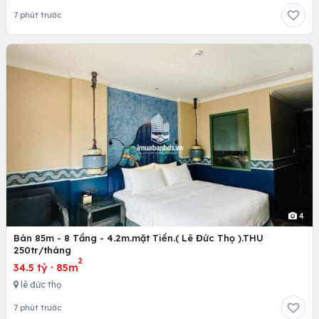
7 phút trước
4
Bán 85m - 8 Tầng - 4.2m.mặt Tiền.( Lê Đức Thọ ).THU
250tr/tháng
2
34.5 tỷ
·
85m
lê đức thọ
7 phút trước