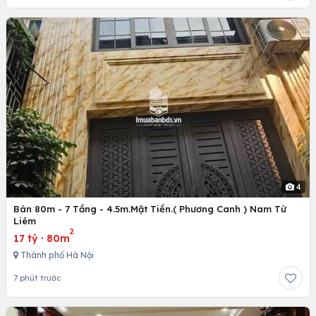
4
Bán 80m - 7 Tầng - 4.5m.Mặt Tiền.( Phương Canh ) Nam Từ
Liêm
2
17 tỷ
·
80m
Thành phố Hà Nội
7 phút trước