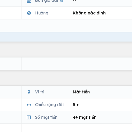
Đơn giá đất
--
Hướng
Không xác định
Vị trí
Mặt tiền
Chiều rộng đất
5m
Số mặt tiền
4+ mặt tiền