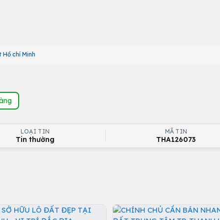
 Hồ chí Minh
hàng
LOẠI TIN
MÃ TIN
Tin thường
THA126073