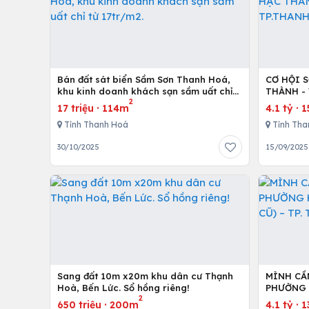
Bán đất sát biển Sầm Sơn Thanh Hoá,
CƠ HỘI 
khu kinh doanh khách sạn sầm uất chỉ
THÀNH - 
2
từ 17tr/m2.
HÓA
17 triệu
·
114m
4.1 tỷ
·
1
Tỉnh Thanh Hoá
Tỉnh Tha
30/10/2025
15/09/2025
Sang đất 10m x20m khu dân cư Thạnh
MÌNH CẦ
Hoà, Bến Lức. Sổ hồng riêng!
PHƯỜNG 
2
– TP. TH
650 triệu
·
200m
4.1 tỷ
·
1