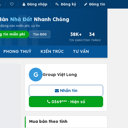
Đăng nhập
Đăng ký
Đăng tin
Bán
Nhà Đất
Nhanh Chóng
động sản miễn phí, uy tín
38K+
34
g tin miễn phí
Tìm BĐS
TIN ĐĂNG
TỈNH THÀNH
PHONG THUỶ
KIẾN TRÚC
TƯ VẤN
G
Group Việt Long
Nhắn tin
0369*** · Hiện số
Mua bán theo tỉnh