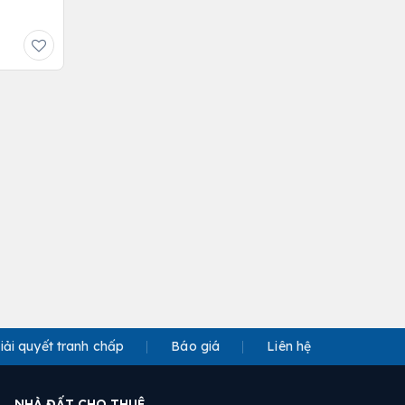
iải quyết tranh chấp
Báo giá
Liên hệ
NHÀ ĐẤT CHO THUÊ