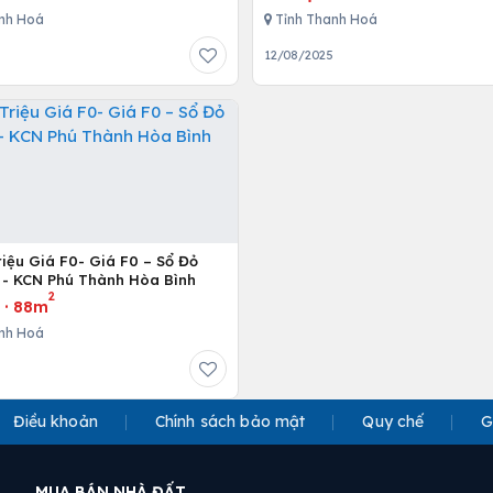
nh Hoá
Tỉnh Thanh Hoá
12/08/2025
riệu Giá F0- Giá F0 – Sổ Đỏ
 - KCN Phú Thành Hòa Bình
2
u
·
88m
nh Hoá
5
Điều khoản
Chính sách bảo mật
Quy chế
G
MUA BÁN NHÀ ĐẤT