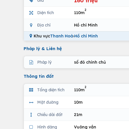
160 triệu
Giá
2
Diện tích
110m
Địa chỉ
Hồ chí Minh
Khu vực
Thanh Hoá
›
Hồ chí Minh
Pháp lý & Liên hệ
Pháp lý
sổ đỏ chính chủ
Thông tin đất
2
Tổng diện tích
110m
Mặt đường
10m
Chiều dài đất
21m
Hình dáng
Vuông vắn