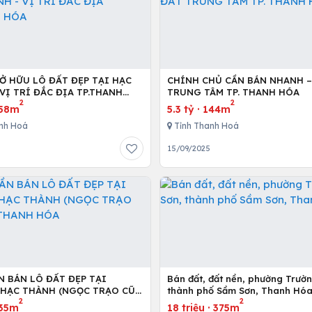
SỞ HỮU LÔ ĐẤT ĐẸP TẠI HẠC
CHÍNH CHỦ CẦN BÁN NHANH –
VỊ TRÍ ĐẮC ĐỊA TP.THANH
TRUNG TÂM TP. THANH HÓA
2
2
58m
5.3 tỷ
·
144m
nh Hoá
Tỉnh Thanh Hoá
15/09/2025
N BÁN LÔ ĐẤT ĐẸP TẠI
Bán đất, đất nền, phường Trườn
HẠC THÀNH (NGỌC TRẠO CŨ)
thành phố Sầm Sơn, Thanh Hó
2
2
ANH HÓA
35m
18 triệu
·
375m