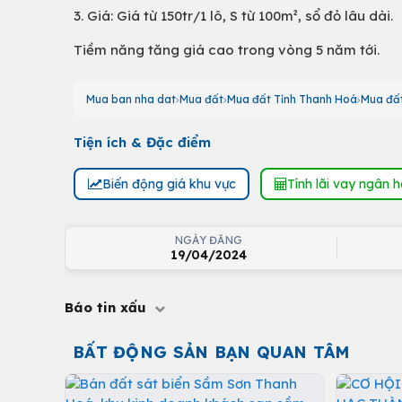
3. Giá: Giá từ 150tr/1 lô, S từ 100m², sổ đỏ lâu dài.
Tiềm năng tăng giá cao trong vòng 5 năm tới.
Mua ban nha dat
Mua đất
Mua đất Tỉnh Thanh Hoá
Mua đất
Tiện ích & Đặc điểm
Biến động giá khu vực
Tính lãi vay ngân 
NGÀY ĐĂNG
19/04/2024
Báo tin xấu
BẤT ĐỘNG SẢN BẠN QUAN TÂM