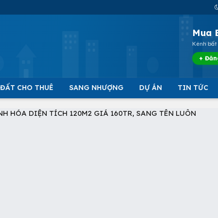
Mua 
Kênh bất 
+ Đăn
 ĐẤT CHO THUÊ
SANG NHƯỢNG
DỰ ÁN
TIN TỨC