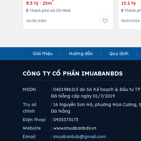
8.5 tỷ
·
23m
13.2 tỷ
Thành phố Hồ Chí Minh
Thành ph
04/08/2026
30/07/2026
Giới thiệu
Hướng dẫn
Quy định
CÔNG TY CỔ PHẦN IMUABANBDS
MSDN
: 0401986213 do Sở Kế hoạch & Đầu tư TP
Đà Nẵng cấp ngày 01/7/2019
Trụ sở
: 16 Nguyễn Sơn Hà, phường Hòa Cường, t
chính
Đà Nẵng
Điện thoại
: 0935373173
Website
: www.imuabanbds.vn
Email
:
imuabanbds@gmail.com