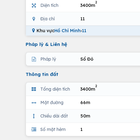
2
Diện tích
3400m
Địa chỉ
11
Khu vực
Hồ Chí Minh
›
11
Pháp lý & Liên hệ
Pháp lý
Sổ Đỏ
Thông tin đất
2
Tổng diện tích
3400m
Mặt đường
66m
Chiều dài đất
50m
Số mặt hẻm
1