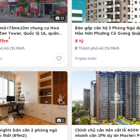
13
5m2=7.5mx10m chung cư Hoa
Bán gấp căn hộ 3 Phòng Ngủ đ
Zen Tower, Quốc lộ 1A, quân
Hảo Hớn Phường Cô Giang Quậ
2
 Chí Minh, Việt Nam
75m
8 tỷ
ố Hồ Chí Minh
Thành phố Hồ Chí Minh
ớc
3 ngày trước
1
Heights bán căn 2 phòng ngủ
Chính chủ cần tiền cắt lỗ 400tr
i thất (89m2)
nhanh căn 1PN dự án Masteri P