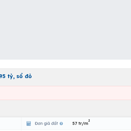
95 tỷ, sổ đỏ
2
Đơn giá đất
57 tr/m