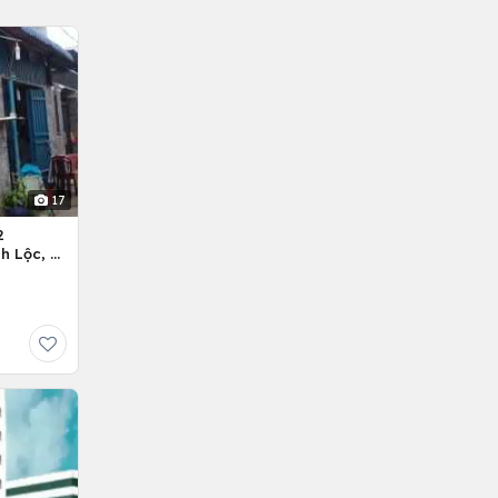
17
2
h Lộc, H.