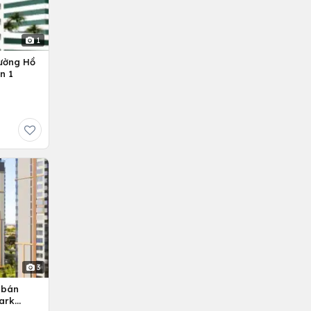
1
ường Hồ
n 1
3
 bán
ark