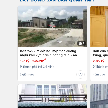
5
Bán 235,2 m đất hai mặt tiền đường
Bán căn h
nhựa khu vực dân cư đông đúc - An
Cung, qu
2
nhứt-Long Điền - Bà Rịa
1.7 tỷ
·
235.2m
2.85 tỷ
Thành phố Hồ Chí Minh
Thành ph
2 giờ trước
hôm qua