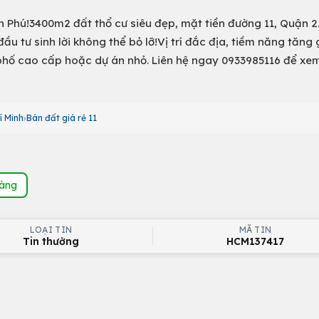
An Phú!3400m2 đất thổ cư siêu đẹp, mặt tiền đường 11, Quận 2
 đầu tư sinh lời không thể bỏ lỡ!Vị trí đắc địa, tiềm năng tăng
à phố cao cấp hoặc dự án nhỏ. Liên hệ ngay 0933985116 để xe
í Minh
Bán đất giá rẻ 11
hàng
LOẠI TIN
MÃ TIN
Tin thường
HCM137417