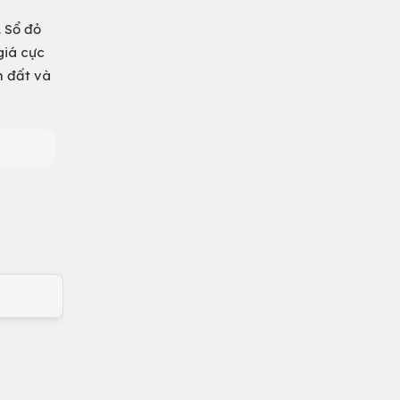
. Sổ đỏ
 giá cực
m đất và