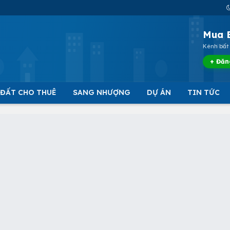
Mua 
Kênh bất 
+ Đăn
 ĐẤT CHO THUÊ
SANG NHƯỢNG
DỰ ÁN
TIN TỨC