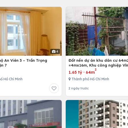
4
ộ An Viên 3 – Trần Trọng
Đất nền dự án khu dân cư 64m
ận 7
=4mx16m, Khu công nghiệp Vĩn
2
Bình Chánh, Tp. Hồ Chí Minh
1.65 tỷ
·
64m
ố Hồ Chí Minh
Thành phố Hồ Chí Minh
2 ngày trước