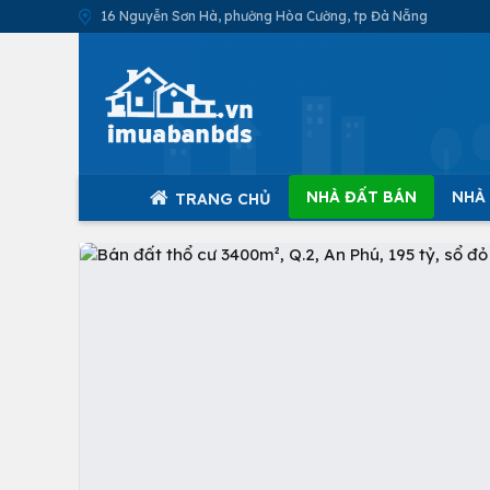
16 Nguyễn Sơn Hà, phường Hòa Cường, tp Đà Nẵng
NHÀ ĐẤT BÁN
NHÀ
TRANG CHỦ