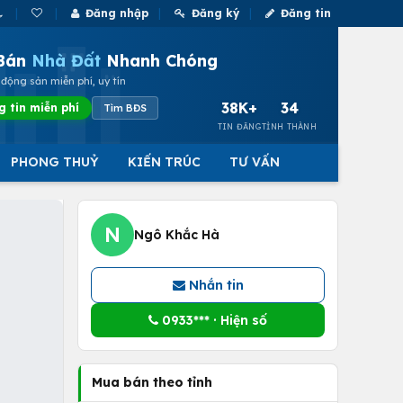
Đăng nhập
Đăng ký
Đăng tin
Bán
Nhà Đất
Nhanh Chóng
động sản miễn phí, uy tín
38K+
34
g tin miễn phí
Tìm BĐS
TIN ĐĂNG
TỈNH THÀNH
PHONG THUỶ
KIẾN TRÚC
TƯ VẤN
N
Ngô Khắc Hà
Nhắn tin
0933*** · Hiện số
Mua bán theo tỉnh