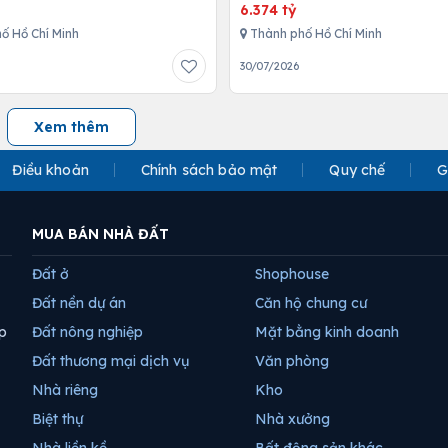
Place
6.374 tỷ
ố Hồ Chí Minh
Thành phố Hồ Chí Minh
30/07/2026
Xem thêm
Điều khoản
Chính sách bảo mật
Quy chế
G
MUA BÁN NHÀ ĐẤT
Đất ở
Shophouse
Đất nền dự án
Căn hộ chung cư
p
Đất nông nghiệp
Mặt bằng kinh doanh
Đất thương mại dịch vụ
Văn phòng
Nhà riêng
Kho
Biệt thự
Nhà xưởng
Nhà liền kề
Bất động sản khác