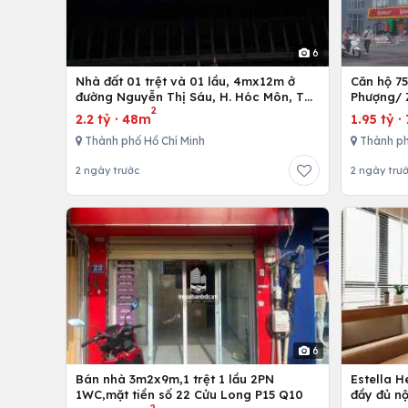
6
Nhà đất 01 trệt và 01 lầu, 4mx12m ở
Căn hộ 7
đường Nguyễn Thị Sáu, H. Hóc Môn, Tp.
Phượng/ 
2
Hồ Chí Minh
12,Tp. Hồ
2.2 tỷ
·
48m
1.95 tỷ
·
Thành phố Hồ Chí Minh
Thành ph
2 ngày trước
2 ngày trư
6
Bán nhà 3m2x9m,1 trệt 1 lầu 2PN
Estella 
1WC,mặt tiền số 22 Cửu Long P15 Q10
đầy đủ nộ
2