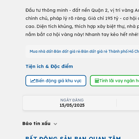
Đầu tư thông minh - đất nền Quận 2, vị trí vàng 
chính chủ, pháp lý rõ ràng. Giá chỉ 195 tỷ - cơ hội
cao. Diện tích khủng, thích hợp xây biệt thự, nh
nắm bắt cơ hội vàng này! Nhanh tay kẻo hết nhé!
Mua nhà đất
Bán đất giá rẻ
Bán đất giá rẻ Thành phố Hồ Ch
Tiện ích & Đặc điểm
Biến động giá khu vực
Tính lãi vay ngân 
NGÀY ĐĂNG
15/05/2025
Báo tin xấu
BẤT ĐỘNG SẢN BẠN QUAN TÂM