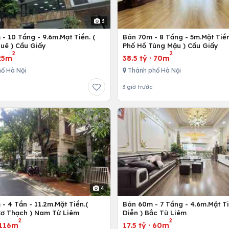
3
- 10 Tầng - 9.6m.Mạt Tiền. (
Bán 70m - 8 Tầng - 5m.Mặt Tiền
uê ) Cầu Giấy
Phố Hồ Tùng Mậu ) Cầu Giấy
2
2
25m
38.5 tỷ
·
70m
ố Hà Nội
Thành phố Hà Nội
3 giờ trước
4
- 4 Tần - 11.2m.Mặt Tiền.(
Bán 60m - 7 Tầng - 4.6m.Mặt Ti
ơ Thạch ) Nam Từ Liêm
Diễn ) Bắc Từ Liêm
2
2
116m
17.5 tỷ
·
60m