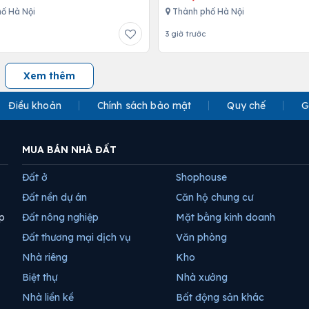
ố Hà Nội
Thành phố Hà Nội
3 giờ trước
Xem thêm
Điều khoản
Chính sách bảo mật
Quy chế
G
MUA BÁN NHÀ ĐẤT
Đất ở
Shophouse
Đất nền dự án
Căn hộ chung cư
p
Đất nông nghiệp
Mặt bằng kinh doanh
Đất thương mại dịch vụ
Văn phòng
Nhà riêng
Kho
Biệt thự
Nhà xưởng
Nhà liền kề
Bất động sản khác