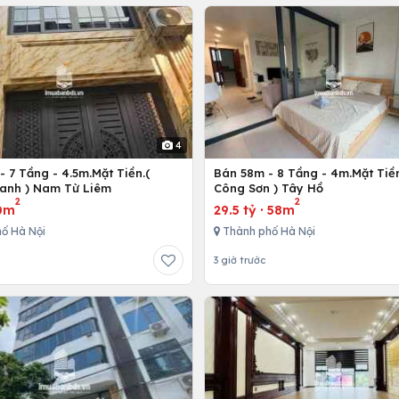
4
 7 Tầng - 4.5m.Mặt Tiền.(
Bán 58m - 8 Tầng - 4m.Mặt Tiền
anh ) Nam Từ Liêm
Công Sơn ) Tây Hồ
2
2
0m
29.5 tỷ
·
58m
ố Hà Nội
Thành phố Hà Nội
3 giờ trước