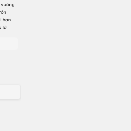
t vuông
tốn
i hạn
 lỡ!