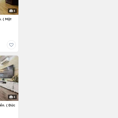
4
. ( Mặt
4
ền. ( Đức