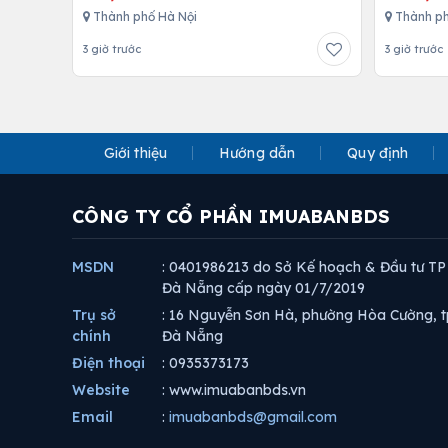
Thành phố Hà Nội
Thành ph
3 giờ trước
3 giờ trước
Giới thiệu
Hướng dẫn
Quy định
CÔNG TY CỔ PHẦN IMUABANBDS
MSDN
: 0401986213 do Sở Kế hoạch & Đầu tư TP
Đà Nẵng cấp ngày 01/7/2019
Trụ sở
: 16 Nguyễn Sơn Hà, phường Hòa Cường, t
chính
Đà Nẵng
Điện thoại
: 0935373173
Website
: www.imuabanbds.vn
Email
:
imuabanbds@gmail.com