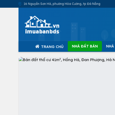
16 Nguyễn Sơn Hà, phường Hòa Cường, tp Đà Nẵng
NHÀ ĐẤT BÁN
NHÀ
TRANG CHỦ