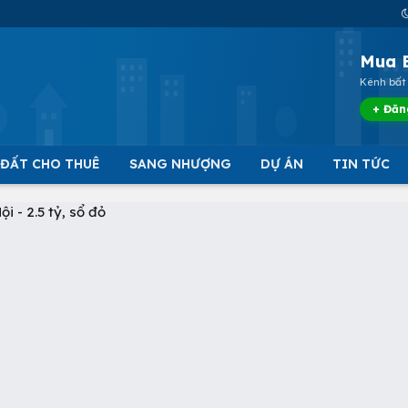
Mua 
Kênh bất 
+ Đăn
 ĐẤT CHO THUÊ
SANG NHƯỢNG
DỰ ÁN
TIN TỨC