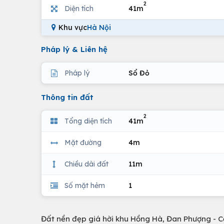
2
Diện tích
41m
Khu vực
Hà Nội
Pháp lý & Liên hệ
Pháp lý
Sổ Đỏ
Thông tin đất
2
Tổng diện tích
41m
Mặt đường
4m
Chiều dài đất
11m
Số mặt hẻm
1
Đất nền đẹp giá hời khu Hồng Hà, Đan Phượng - C