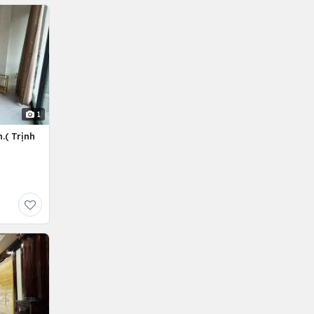
1
.( Trịnh