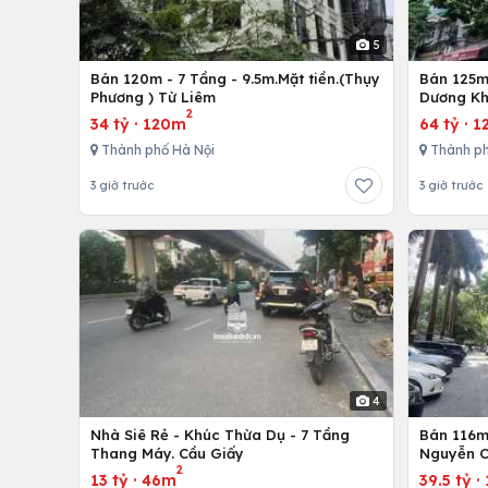
5
Bán 120m - 7 Tầng - 9.5m.Mặt tiền.(Thụy
Bán 125m 
Phương ) Từ Liêm
Dương Kh
2
34 tỷ
·
120m
64 tỷ
·
1
Thành phố Hà Nội
Thành ph
3 giờ trước
3 giờ trước
4
Nhà Siê Rẻ - Khúc Thừa Dụ - 7 Tầng
Bán 116m 
Thang Máy. Cầu Giấy
Nguyễn C
2
13 tỷ
·
46m
39.5 tỷ
·