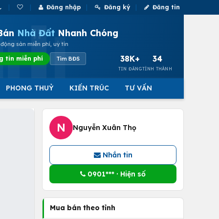
Đăng nhập
Đăng ký
Đăng tin
Bán
Nhà Đất
Nhanh Chóng
động sản miễn phí, uy tín
38K+
34
g tin miễn phí
Tìm BĐS
TIN ĐĂNG
TỈNH THÀNH
PHONG THUỶ
KIẾN TRÚC
TƯ VẤN
N
Nguyễn Xuân Thọ
Nhắn tin
0901*** · Hiện số
Mua bán theo tỉnh