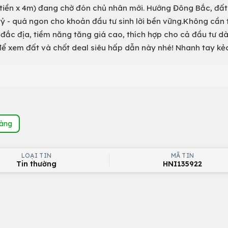
 tiền x 4m) đang chờ đón chủ nhân mới. Hướng Đông Bắc, đấ
5 tỷ - quá ngon cho khoản đầu tư sinh lời bền vững.Không cần 
í đắc địa, tiềm năng tăng giá cao, thích hợp cho cả đầu tư dà
để xem đất và chốt deal siêu hấp dẫn này nhé! Nhanh tay kẻo
hàng
LOẠI TIN
MÃ TIN
Tin thường
HNI135922