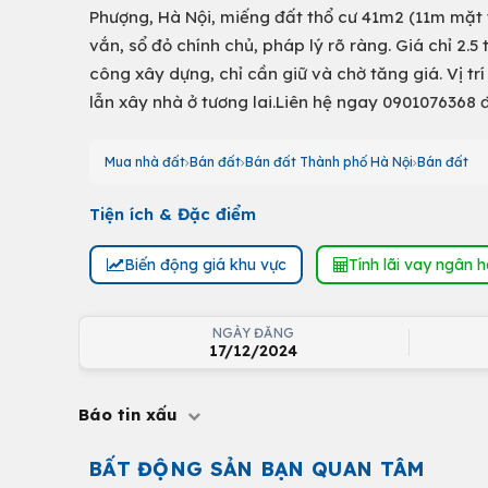
Phượng, Hà Nội, miếng đất thổ cư 41m2 (11m mặt
vắn, sổ đỏ chính chủ, pháp lý rõ ràng. Giá chỉ 2.
công xây dựng, chỉ cần giữ và chờ tăng giá. Vị tr
lẫn xây nhà ở tương lai.Liên hệ ngay 0901076368 
Mua nhà đất
Bán đất
Bán đất Thành phố Hà Nội
Bán đất
Tiện ích & Đặc điểm
Biến động giá khu vực
Tính lãi vay ngân 
NGÀY ĐĂNG
17/12/2024
Báo tin xấu
BẤT ĐỘNG SẢN BẠN QUAN TÂM