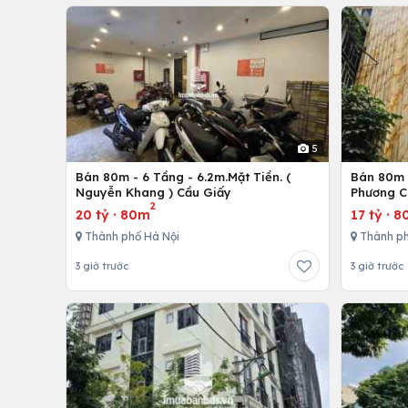
5
Bán 80m - 6 Tầng - 6.2m.Mặt Tiền. (
Bán 80m -
Nguyễn Khang ) Cầu Giấy
Phương C
2
20 tỷ
·
80m
17 tỷ
·
8
Thành phố Hà Nội
Thành ph
3 giờ trước
3 giờ trước