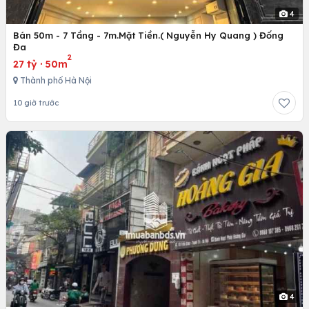
4
Bán 50m - 7 Tầng - 7m.Mặt Tiền.( Nguyễn Hy Quang ) Đống
Đa
2
27 tỷ
·
50m
Thành phố Hà Nội
10 giờ trước
4