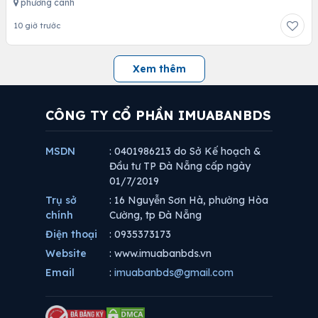
phương canh
10 giờ trước
Xem thêm
CÔNG TY CỔ PHẦN IMUABANBDS
MSDN
: 0401986213 do Sở Kế hoạch &
Đầu tư TP Đà Nẵng cấp ngày
01/7/2019
Trụ sở
: 16 Nguyễn Sơn Hà, phường Hòa
chính
Cường, tp Đà Nẵng
Điện thoại
: 0935373173
Website
: www.imuabanbds.vn
Email
:
imuabanbds@gmail.com