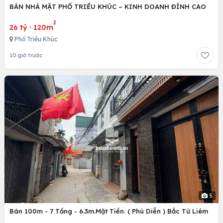
BÁN NHÀ MẶT PHỐ TRIỀU KHÚC – KINH DOANH ĐỈNH CAO
2
26 tỷ
·
120m
Phố Triều Khúc
10 giờ trước
5
Bán 100m - 7 Tầng - 6.3m.Mặt Tiền. ( Phú Diễn ) Bắc Từ Liêm