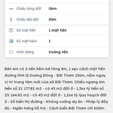
Chiều rộng đất
06m
Chiều dài đất
30m
Số mặt tiền
1 mặt tiền
Số mặt hẻm
1
Hình dáng
Vuông vắn
Bên em có 2 nền hẻm bê tông 4m, 1 xẹc cách mặt tiền
đường tỉnh lộ Dương Đông - Bãi Thơm 150m, nằm ngay
vị trí trung tâm mới của xã Bãi Thơm. Chiều ngang 6m.
Nền số 21: 177.82 m2 - có 45 m2 đất ở - 1,3xx tỷ Nền số
23: 164.82 m2 - có 45 m2 đất ở - 1,2xx tỷ Quy hoạch đất
ở - Sổ hiển thị đường - Không vướng dự án - Pháp lý đầy
đủ - Ngân hàng hỗ trợ - Cách biển Bãi Thơm chỉ 600m.