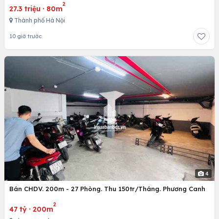
2
27.3 triệu
·
80m
Thành phố Hà Nội
10 giờ trước
4
Bán CHDV. 200m - 27 Phòng. Thu 150tr/Tháng. Phương Canh
2
47 tỷ
·
200m