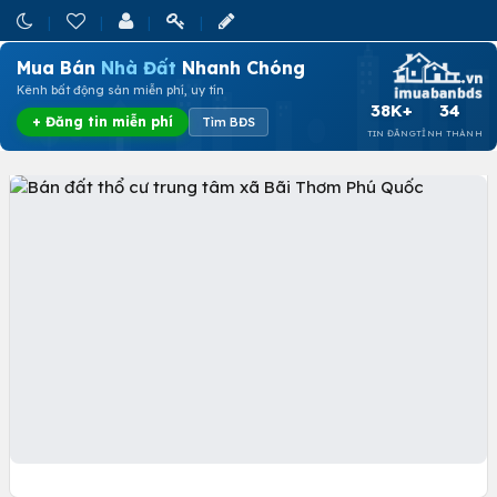
Mua Bán
Nhà Đất
Nhanh Chóng
Kênh bất động sản miễn phí, uy tín
38K+
34
+ Đăng tin miễn phí
Tìm BĐS
TIN ĐĂNG
TỈNH THÀNH