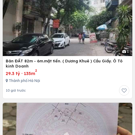
1
Bán ĐẤT 82m - 6m.mặt tiền. ( Dương Khuê ) Cầu Giấy. Ô Tô
kinh Doanh
2
29.3 tỷ
·
135m
Thành phố Hà Nội
10 giờ trước