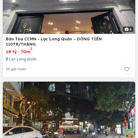
4
Bán Tòa CCMN - Lạc Long Quân – DÒNG TIỀN
110TR/THÁNG.
2
18 tỷ
·
70m
Lạc Long Quân
10 giờ trước