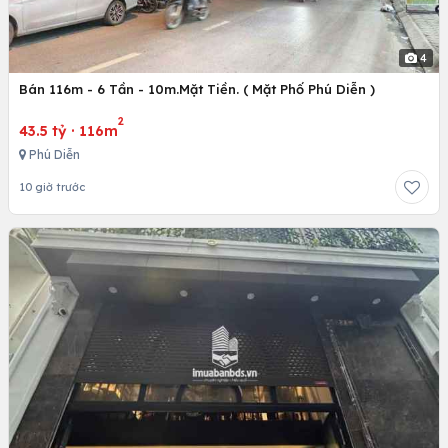
4
Bán 116m - 6 Tần - 10m.Mặt Tiền. ( Mặt Phố Phú Diễn )
2
43.5 tỷ
·
116m
Phú Diễn
10 giờ trước