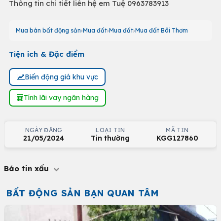
Thông tin chi tiết liên hệ em Tuệ 0963783913
Mua bán bất động sản
Mua đất
Mua đất
Mua đất Bãi Thơm
Tiện ích & Đặc điểm
Biến động giá khu vực
Tính lãi vay ngân hàng
NGÀY ĐĂNG
LOẠI TIN
MÃ TIN
21/05/2024
Tin thường
KGG127860
Báo tin xấu
BẤT ĐỘNG SẢN BẠN QUAN TÂM