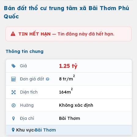
Bán đất thổ cư trung tâm xã Bãi Thơm Phú
Quốc
TIN HẾT HẠN
— Tin đăng này đã hết hạn.
Thông tin chung
1.25 tỷ
Giá
2
Đơn giá đất
8 tr/m
2
Diện tích
164m
Hướng
Không xác định
Địa chỉ
Bãi Thơm
Khu vực
›
Bãi Thơm