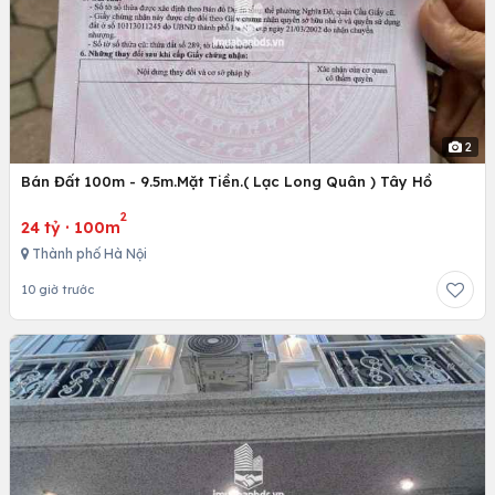
2
Bán Đất 100m - 9.5m.Mặt Tiền.( Lạc Long Quân ) Tây Hồ
2
24 tỷ
·
100m
Thành phố Hà Nội
10 giờ trước