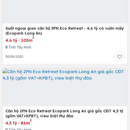
Suất ngoại giao căn hộ 3PN Eco Retreat - 4,6 tỷ có vườn mây
(Ecopark Long An)
2
4.6 tỷ
·
103m
Tỉnh Tây Ninh
30/08/2025
Căn hộ 2PN Eco Retreat Ecopark Long An giá gốc CĐT 4,3 tỷ
(gồm VAT+KPBT), view biệt thự đảo
2
4.3 tỷ
·
86m
Tỉnh Tây Ninh