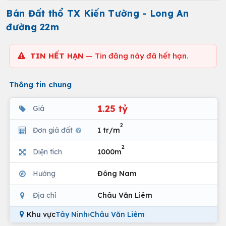
Bán Đất thổ TX Kiến Tường - Long An
đường 22m
TIN HẾT HẠN
— Tin đăng này đã hết hạn.
Thông tin chung
1.25 tỷ
Giá
2
Đơn giá đất
1 tr/m
2
Diện tích
1000m
Hướng
Đông Nam
Địa chỉ
Châu Văn Liêm
Khu vực
Tây Ninh
›
Châu Văn Liêm