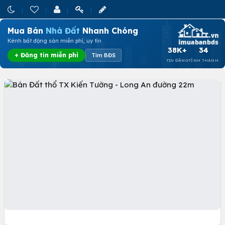
Mua Bán
Nhà Đất
Nhanh Chóng
Kênh bất động sản miễn phí, uy tín
38K+
34
+ Đăng tin miễn phí
Tìm BĐS
TIN ĐĂNG
TỈNH THÀNH