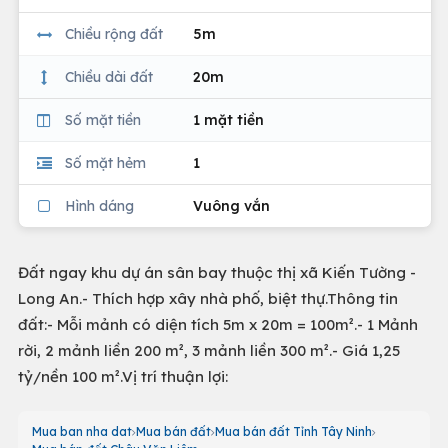
Chiều rộng đất
5m
Chiều dài đất
20m
Số mặt tiền
1 mặt tiền
Số mặt hẻm
1
Hình dáng
Vuông vắn
Đất ngay khu dự án sân bay thuộc thị xã Kiến Tường -
Long An.- Thích hợp xây nhà phố, biệt thự.Thông tin
đất:- Mỗi mảnh có diện tích 5m x 20m = 100m².- 1 Mảnh
rời, 2 mảnh liền 200 m², 3 mảnh liền 300 m².- Giá 1,25
tỷ/nền 100 m².Vị trí thuận lợi:
Mua ban nha dat
Mua bán đất
Mua bán đất Tỉnh Tây Ninh