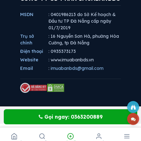
MSDN
: 0401986213 do Sở Kế hoạch &
Đầu tư TP Đà Nẵng cấp ngày
01/7/2019
Trụ sở
: 16 Nguyễn Sơn Hà, phường Hòa
chính
Cường, tp Đà Nẵng
Điện thoại
: 0935373173
Website
: www.imuabanbds.vn
Email
:
imuabanbds@gmail.com
Gọi ngay: 0363200889