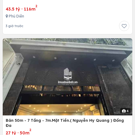
2
43.5 tỷ
·
116m
Phú Diễn
3 giờ trước
4
Bán 50m - 7 Tầng - 7m.Mặt Tiền.( Nguyễn Hy Quang ) Đống
Đa
2
27 tỷ
·
50m