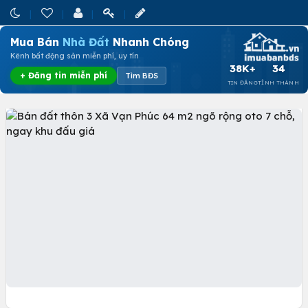
Mua Bán
Nhà Đất
Nhanh Chóng
Kênh bất động sản miễn phí, uy tín
38K+
34
+ Đăng tin miễn phí
Tìm BĐS
TIN ĐĂNG
TỈNH THÀNH