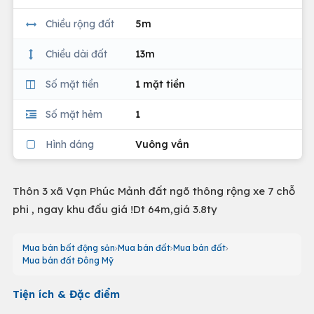
Chiều rộng đất
5m
Chiều dài đất
13m
Số mặt tiền
1 mặt tiền
Số mặt hẻm
1
Hình dáng
Vuông vắn
Thôn 3 xã Vạn Phúc Mảnh đất ngõ thông rộng xe 7 chỗ
phi , ngay khu đấu giá !Dt 64m,giá 3.8ty
Mua bán bất động sản
Mua bán đất
Mua bán đất
Mua bán đất Đông Mỹ
Tiện ích & Đặc điểm