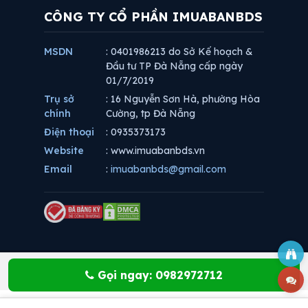
CÔNG TY CỔ PHẦN IMUABANBDS
MSDN
: 0401986213 do Sở Kế hoạch &
Đầu tư TP Đà Nẵng cấp ngày
01/7/2019
Trụ sở
: 16 Nguyễn Sơn Hà, phường Hòa
chính
Cường, tp Đà Nẵng
Điện thoại
: 0935373173
Website
: www.imuabanbds.vn
Email
:
imuabanbds@gmail.com
Gọi ngay: 0982972712