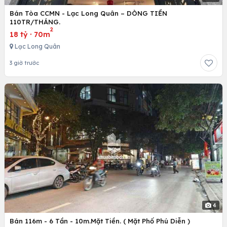
Bán Tòa CCMN - Lạc Long Quân – DÒNG TIỀN
110TR/THÁNG.
2
18 tỷ
·
70m
Lạc Long Quân
3 giờ trước
4
Bán 116m - 6 Tần - 10m.Mặt Tiền. ( Mặt Phố Phú Diễn )