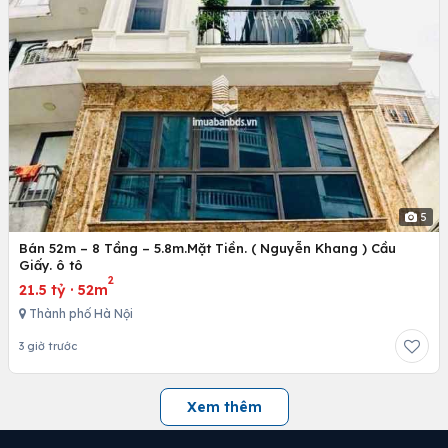
5
Bán 52m – 8 Tầng – 5.8m.Mặt Tiền. ( Nguyễn Khang ) Cầu
Giấy. ô tô
2
21.5 tỷ
·
52m
Thành phố Hà Nội
3 giờ trước
Xem thêm