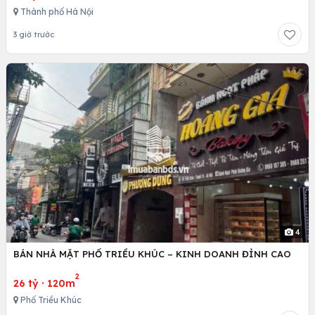
Thành phố Hà Nội
3 giờ trước
4
BÁN NHÀ MẶT PHỐ TRIỀU KHÚC – KINH DOANH ĐỈNH CAO
2
26 tỷ
·
120m
Phố Triều Khúc