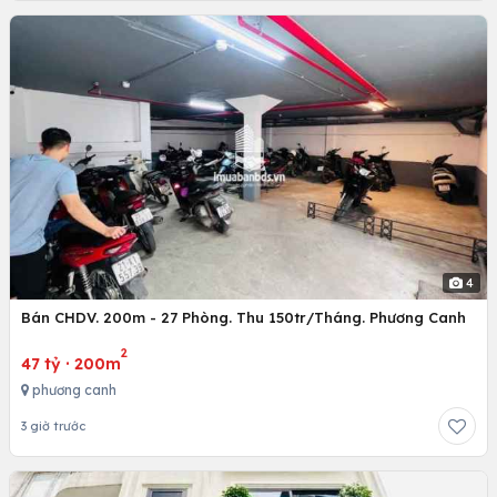
4
Bán CHDV. 200m - 27 Phòng. Thu 150tr/Tháng. Phương Canh
2
47 tỷ
·
200m
phương canh
3 giờ trước