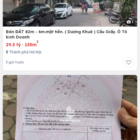
1
Bán ĐẤT 82m - 6m.mặt tiền. ( Dương Khuê ) Cầu Giấy. Ô Tô
kinh Doanh
2
29.3 tỷ
·
135m
Thành phố Hà Nội
3 giờ trước