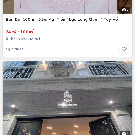
2
Bán Đất 100m - 9.5m.Mặt Tiền.( Lạc Long Quân ) Tây Hồ
2
24 tỷ
·
100m
Thành phố Hà Nội
3 giờ trước
4