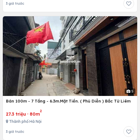
3 giờ trước
5
Bán 100m - 7 Tầng - 6.3m.Mặt Tiền. ( Phú Diễn ) Bắc Từ Liêm
2
27.3 triệu
·
80m
Thành phố Hà Nội
3 giờ trước