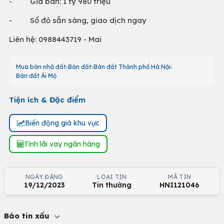
- Giá bán: 1 tỷ 980 triệu
- Sổ đỏ sẵn sàng, giao dịch ngay
Liên hệ: 0988443719 - Mai
Mua bán nhà đất
Bán đất
Bán đất Thành phố Hà Nội
Bán đất Ái Mộ
Tiện ích & Đặc điểm
Biến động giá khu vực
Tính lãi vay ngân hàng
NGÀY ĐĂNG
LOẠI TIN
MÃ TIN
19/12/2023
Tin thường
HNI121046
Báo tin xấu