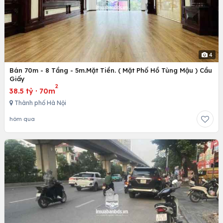
4
Bán 70m - 8 Tầng - 5m.Mặt Tiền. ( Mặt Phố Hồ Tùng Mậu ) Cầu
Giấy
2
38.5 tỷ
·
70m
Thành phố Hà Nội
hôm qua