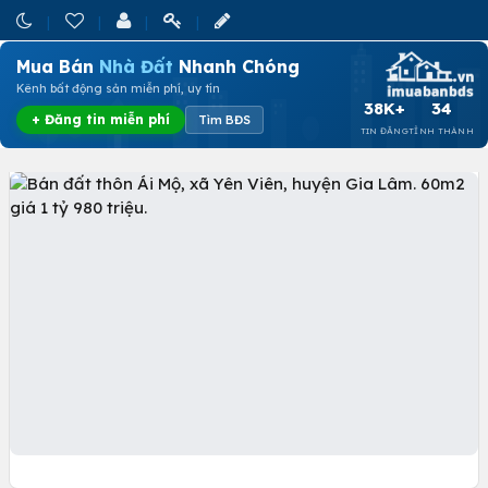
Mua Bán
Nhà Đất
Nhanh Chóng
Kênh bất động sản miễn phí, uy tín
38K+
34
+ Đăng tin miễn phí
Tìm BĐS
TIN ĐĂNG
TỈNH THÀNH