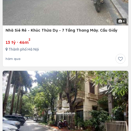
4
Nhà Siê Rẻ - Khúc Thừa Dụ - 7 Tầng Thang Máy. Cầu Giấy
2
13 tỷ
·
46m
Thành phố Hà Nội
hôm qua