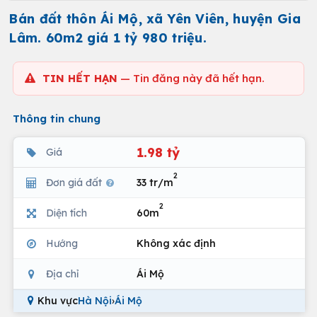
Bán đất thôn Ái Mộ, xã Yên Viên, huyện Gia
Lâm. 60m2 giá 1 tỷ 980 triệu.
TIN HẾT HẠN
— Tin đăng này đã hết hạn.
Thông tin chung
1.98 tỷ
Giá
2
Đơn giá đất
33 tr/m
2
Diện tích
60m
Hướng
Không xác định
Địa chỉ
Ái Mộ
Khu vực
Hà Nội
›
Ái Mộ