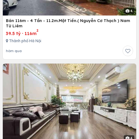
4
Bán 116m - 4 Tần - 11.2m.Mặt Tiền.( Nguyễn Cơ Thạch ) Nam
Từ Liêm
2
39.5 tỷ
·
116m
Thành phố Hà Nội
hôm qua
4