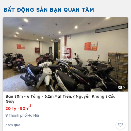
BẤT ĐỘNG SẢN BẠN QUAN TÂM
5
Bán 80m - 6 Tầng - 6.2m.Mặt Tiền. ( Nguyễn Khang ) Cầu
Giấy
2
20 tỷ
·
80m
Thành phố Hà Nội
hôm qua