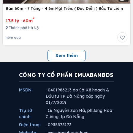
Bán 60m - 7 Tầng - 4.6m.Mặt Tiền. ( Đức Diễn ) Bắc Từ Liêm
2
17.5 tỷ
·
60m
Thành phố Hà Nội
hôm qua
Xem thêm
CÔNG TY CỔ PHẦN IMUABANBDS
MSDN
: 0401986213 do Sở Kế hoạch &
Đầu tư TP Đà Nẵng cấp ngày
01/7/2019
Trụ sở
: 16 Nguyễn Sơn Hà, phường Hòa
chính
Cường, tp Đà Nẵng
Điện thoại
: 0935373173
Website
: www.imuabanbds.vn