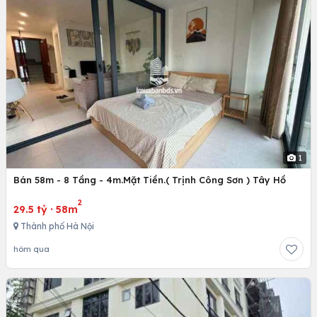
1
Bán 58m - 8 Tầng - 4m.Mặt Tiền.( Trịnh Công Sơn ) Tây Hồ
2
29.5 tỷ
·
58m
Thành phố Hà Nội
hôm qua