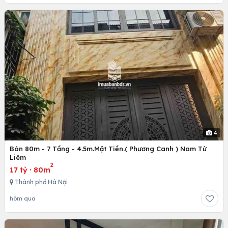
4
Bán 80m - 7 Tầng - 4.5m.Mặt Tiền.( Phương Canh ) Nam Từ
Liêm
2
17 tỷ
·
80m
Thành phố Hà Nội
hôm qua