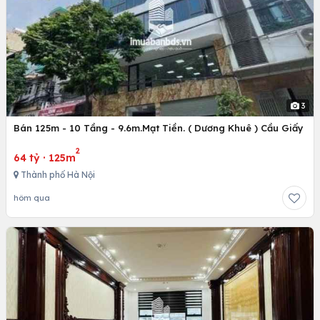
3
Bán 125m - 10 Tầng - 9.6m.Mạt Tiền. ( Dương Khuê ) Cầu Giấy
2
64 tỷ
·
125m
Thành phố Hà Nội
hôm qua