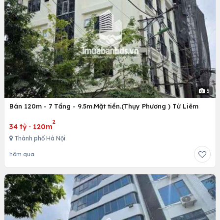
5
Bán 120m - 7 Tầng - 9.5m.Mặt tiền.(Thụy Phương ) Từ Liêm
2
34 tỷ
·
120m
Thành phố Hà Nội
hôm qua