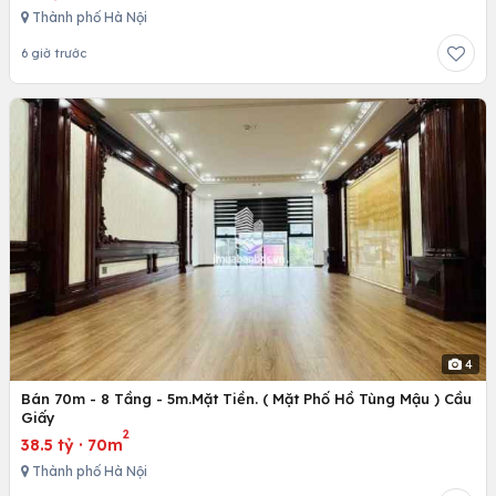
Thành phố Hà Nội
6 giờ trước
4
Bán 70m - 8 Tầng - 5m.Mặt Tiền. ( Mặt Phố Hồ Tùng Mậu ) Cầu
Giấy
2
38.5 tỷ
·
70m
Thành phố Hà Nội