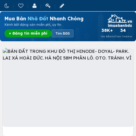
Mua Bán
Nhà Đất
Nhanh Chóng
Kênh bất động sản miễn phí, uy tín
38K+
34
+ Đăng tin miễn phí
Tìm BĐS
TIN ĐĂNG
TỈNH THÀNH