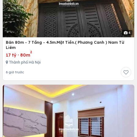
4
Bán 80m - 7 Tầng - 4.5m.Mặt Tiền.( Phương Canh ) Nam Từ
Liêm
2
17 tỷ
·
80m
Thành phố Hà Nội
6 giờ trước