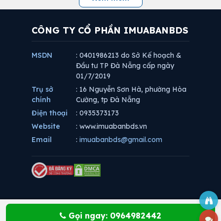
CÔNG TY CỔ PHẦN IMUABANBDS
MSDN
: 0401986213 do Sở Kế hoạch &
Đầu tư TP Đà Nẵng cấp ngày
01/7/2019
Trụ sở
: 16 Nguyễn Sơn Hà, phường Hòa
chính
Cường, tp Đà Nẵng
Điện thoại
: 0935373173
Website
: www.imuabanbds.vn
Email
:
imuabanbds@gmail.com
Gọi ngay: 0964982442