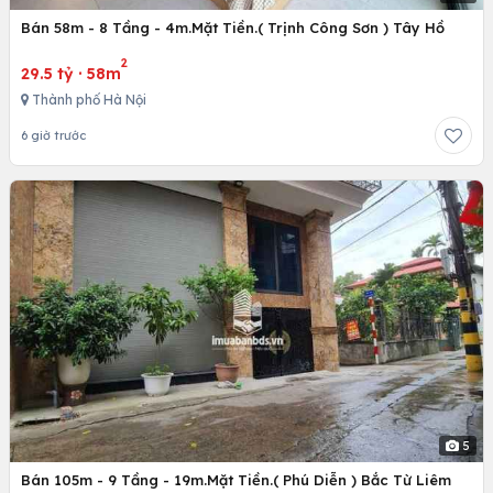
Bán 58m - 8 Tầng - 4m.Mặt Tiền.( Trịnh Công Sơn ) Tây Hồ
2
29.5 tỷ
·
58m
Thành phố Hà Nội
6 giờ trước
5
Bán 105m - 9 Tầng - 19m.Mặt Tiền.( Phú Diễn ) Bắc Từ Liêm