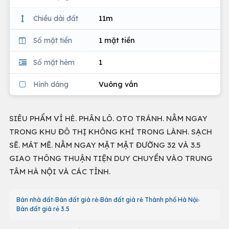
Chiều dài đất
11m
Số mặt tiền
1 mặt tiền
Số mặt hẻm
1
Hình dáng
Vuông vắn
SIÊU PHẨM VỈ HÈ. PHÂN LÔ. OTO TRÁNH. NẰM NGAY
TRONG KHU ĐÔ THỊ KHÔNG KHÍ TRONG LÀNH. SẠCH
SẼ. MÁT MẼ. NẰM NGAY MẶT MẶT ĐƯỜNG 32 VÀ 3.5
GIAO THÔNG THUẬN TIỆN DUY CHUYỀN VÀO TRUNG
TÂM HÀ NỘI VÀ CÁC TỈNH.
Bán nhà đất
Bán đất giá rẻ
Bán đất giá rẻ Thành phố Hà Nội
Bán đất giá rẻ 3.5