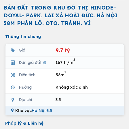
BÁN ĐẤT TRONG KHU ĐÔ THỊ HINODE-
DOYAL- PARK. LAI XÁ HOÀI ĐỨC. HÀ NỘI
58M PHÂN LÔ. OTO. TRÁNH. VỈ
Thông tin chung
9.7 tỷ
Giá
2
Đơn giá đất
167 tr/m
2
Diện tích
58m
Hướng
Không xác định
Địa chỉ
3.5
Khu vực
Hà Nội
›
3.5
Pháp lý & Liên hệ