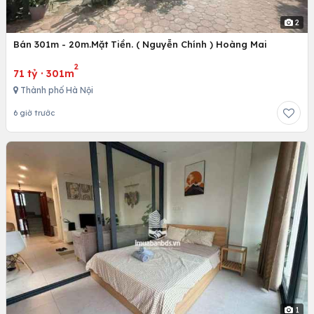
2
Bán 301m - 20m.Mặt Tiền. ( Nguyễn Chính ) Hoàng Mai
2
71 tỷ
·
301m
Thành phố Hà Nội
6 giờ trước
1