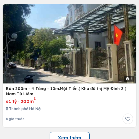
5
Bán 200m - 4 Tầng - 10m.Mặt Tiền.( Khu đô thị Mỹ Đình 2 )
Nam Từ Liêm
2
61 tỷ
·
200m
Thành phố Hà Nội
6 giờ trước
Xem thêm