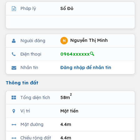
Pháp lý
Sổ Đỏ
Nguyễn Thị Minh
Người đăng
N
0964xxxxxx🔍
Điện thoại
Nhắn tin
Đăng nhập để nhắn tin
Thông tin đất
2
Tổng diện tích
58m
Vị trí
Mặt tiền
Mặt đường
4.4m
Chiều rộng đất
4.4m