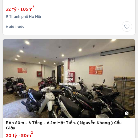
2
32 tỷ
·
105m
Thành phố Hà Nội
6 giờ trước
5
Bán 80m - 6 Tầng - 6.2m.Mặt Tiền. ( Nguyễn Khang ) Cầu
Giấy
2
20 tỷ
·
80m