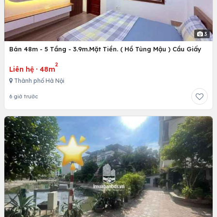
3
Bán 48m - 5 Tầng - 3.9m.Mặt Tiền. ( Hồ Tùng Mậu ) Cầu Giấy
2
Liên hệ
·
48m
Thành phố Hà Nội
6 giờ trước