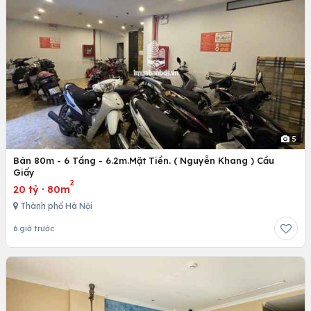
5
Bán 80m - 6 Tầng - 6.2m.Mặt Tiền. ( Nguyễn Khang ) Cầu
Giấy
2
20 tỷ
·
80m
Thành phố Hà Nội
6 giờ trước