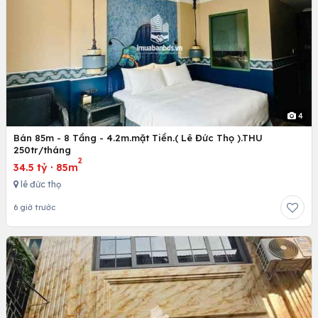
4
Bán 85m - 8 Tầng - 4.2m.mặt Tiền.( Lê Đức Thọ ).THU
250tr/tháng
2
34.5 tỷ
·
85m
lê đức thọ
6 giờ trước