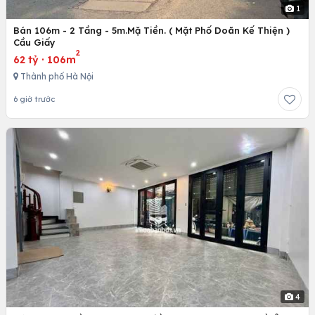
1
Bán 106m - 2 Tầng - 5m.Mặ Tiền. ( Mặt Phố Doãn Kế Thiện )
Cầu Giấy
2
62 tỷ
·
106m
Thành phố Hà Nội
6 giờ trước
4