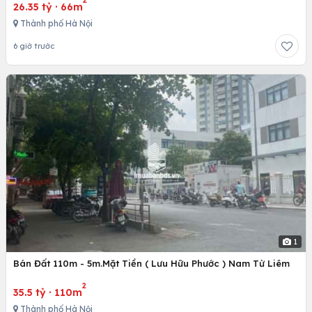
26.35 tỷ
·
66m
Thành phố Hà Nội
6 giờ trước
1
Bán Đất 110m - 5m.Mặt Tiền ( Lưu Hữu Phước ) Nam Từ Liêm
2
35.5 tỷ
·
110m
Thành phố Hà Nội