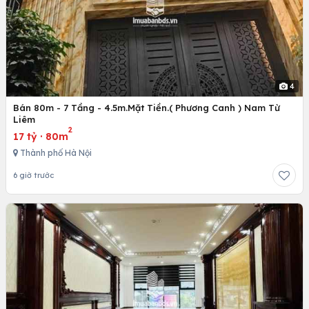
4
Bán 80m - 7 Tầng - 4.5m.Mặt Tiền.( Phương Canh ) Nam Từ
Liêm
2
17 tỷ
·
80m
Thành phố Hà Nội
6 giờ trước