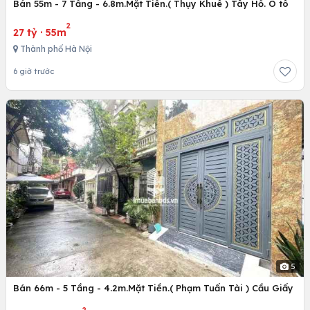
Bán 55m - 7 Tầng - 6.8m.Mặt Tiền.( Thụy Khuê ) Tây Hồ. Ô tô
2
27 tỷ
·
55m
Thành phố Hà Nội
6 giờ trước
5
Bán 66m - 5 Tầng - 4.2m.Mặt Tiền.( Phạm Tuấn Tài ) Cầu Giấy
2