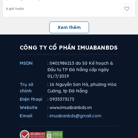
6 giờ trước
Xem thêm
CÔNG TY CỔ PHẦN IMUABANBDS
MSDN
: 0401986213 do Sở Kế hoạch &
Đầu tư TP Đà Nẵng cấp ngày
01/7/2019
Trụ sở
: 16 Nguyễn Sơn Hà, phường Hòa
chính
Cường, tp Đà Nẵng
Điện thoại
: 0935373173
Website
: www.imuabanbds.vn
Email
:
imuabanbds@gmail.com