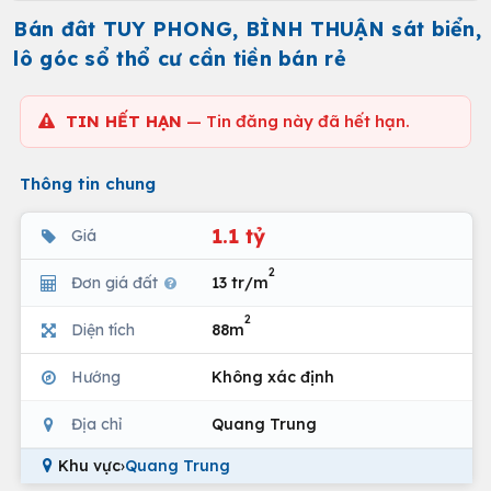
Bán đât TUY PHONG, BÌNH THUẬN sát biển,
lô góc sổ thổ cư cần tiền bán rẻ
TIN HẾT HẠN
— Tin đăng này đã hết hạn.
Thông tin chung
1.1 tỷ
Giá
2
Đơn giá đất
13 tr/m
2
Diện tích
88m
Hướng
Không xác định
Địa chỉ
Quang Trung
Khu vực
›
Quang Trung