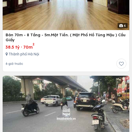
4
Bán 70m - 8 Tầng - 5m.Mặt Tiền. ( Mặt Phố Hồ Tùng Mậu ) Cầu
Giấy
2
38.5 tỷ
·
70m
Thành phố Hà Nội
6 giờ trước