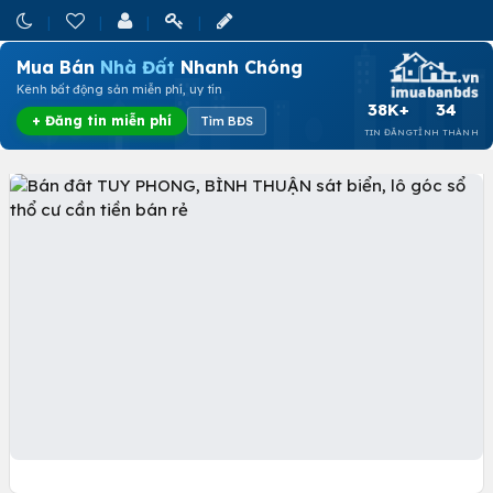
Mua Bán
Nhà Đất
Nhanh Chóng
Kênh bất động sản miễn phí, uy tín
38K+
34
+ Đăng tin miễn phí
Tìm BĐS
TIN ĐĂNG
TỈNH THÀNH