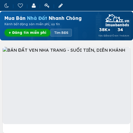
Mua Bán
Nhà Đất
Nhanh Chóng
Kênh bất động sản miễn phí, uy tín
38K+
34
+ Đăng tin miễn phí
Tìm BĐS
TIN ĐĂNG
TỈNH THÀNH