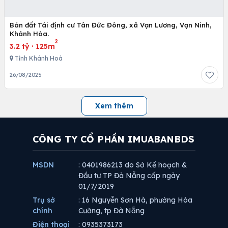
Bán đất Tái định cư Tân Đức Đông, xã Vạn Lương, Vạn Ninh,
Khánh Hòa.
2
3.2 tỷ
·
125m
Tỉnh Khánh Hoà
26/08/2025
Xem thêm
CÔNG TY CỔ PHẦN IMUABANBDS
MSDN
: 0401986213 do Sở Kế hoạch &
Đầu tư TP Đà Nẵng cấp ngày
01/7/2019
Trụ sở
: 16 Nguyễn Sơn Hà, phường Hòa
chính
Cường, tp Đà Nẵng
Điện thoại
: 0935373173