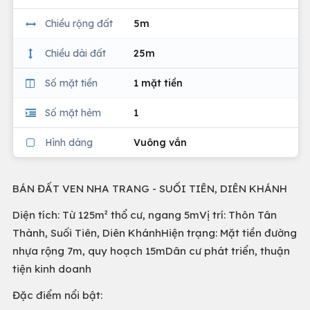
Chiều rộng đất
5m
Chiều dài đất
25m
Số mặt tiền
1 mặt tiền
Số mặt hẻm
1
Hình dáng
Vuông vắn
BÁN ĐẤT VEN NHA TRANG - SUỐI TIÊN, DIÊN KHÁNH
Diện tích: Từ 125m² thổ cư, ngang 5mVị trí: Thôn Tân
Thành, Suối Tiên, Diên KhánhHiện trạng: Mặt tiền đường
nhựa rộng 7m, quy hoạch 15mDân cư phát triển, thuận
tiện kinh doanh
Đặc điểm nổi bật: