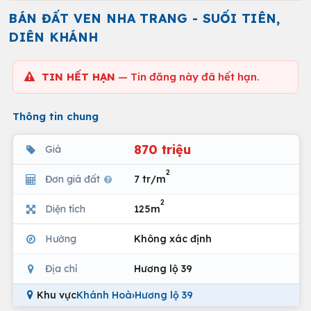
BÁN ĐẤT VEN NHA TRANG - SUỐI TIÊN,
DIÊN KHÁNH
TIN HẾT HẠN
— Tin đăng này đã hết hạn.
Thông tin chung
870 triệu
Giá
2
Đơn giá đất
7 tr/m
2
Diện tích
125m
Hướng
Không xác định
Địa chỉ
Hương lộ 39
Khu vực
Khánh Hoà
›
Hương lộ 39