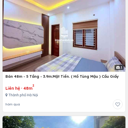
3
Bán 48m - 5 Tầng - 3.9m.Mặt Tiền. ( Hồ Tùng Mậu ) Cầu Giấy
2
Liên hệ
·
48m
Thành phố Hà Nội
hôm qua