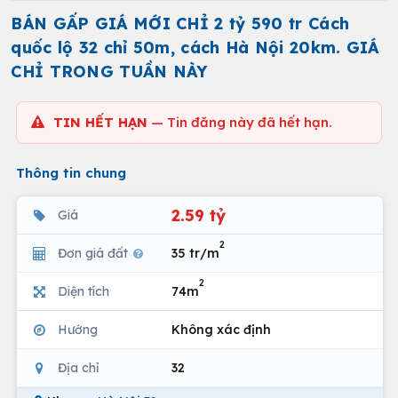
BÁN GẤP GIÁ MỚI CHỈ 2 tỷ 590 tr Cách
quốc lộ 32 chỉ 50m, cách Hà Nội 20km. GIÁ
CHỈ TRONG TUẦN NÀY
TIN HẾT HẠN
— Tin đăng này đã hết hạn.
Thông tin chung
2.59 tỷ
Giá
2
Đơn giá đất
35 tr/m
2
Diện tích
74m
Hướng
Không xác định
Địa chỉ
32