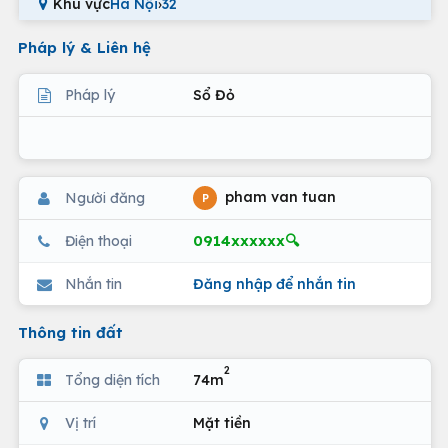
Khu vực
Hà Nội
›
32
Pháp lý & Liên hệ
Pháp lý
Sổ Đỏ
pham van tuan
Người đăng
P
0914xxxxxx🔍
Điện thoại
Nhắn tin
Đăng nhập để nhắn tin
Thông tin đất
2
Tổng diện tích
74m
Vị trí
Mặt tiền