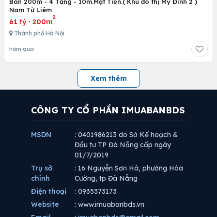
Bán 200m - 4 Tầng - 10m.Mặt Tiền.( Khu đô thị Mỹ Đình 2 )
Nam Từ Liêm
2
61 tỷ
·
200m
Thành phố Hà Nội
hôm qua
Xem thêm
CÔNG TY CỔ PHẦN IMUABANBDS
MSDN
: 0401986213 do Sở Kế hoạch &
Đầu tư TP Đà Nẵng cấp ngày
01/7/2019
Trụ sở
: 16 Nguyễn Sơn Hà, phường Hòa
chính
Cường, tp Đà Nẵng
Điện thoại
: 0935373173
Website
: www.imuabanbds.vn