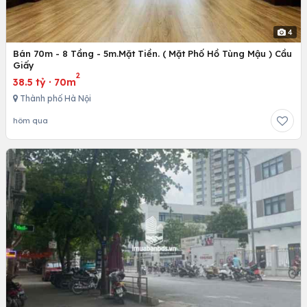
4
Bán 70m - 8 Tầng - 5m.Mặt Tiền. ( Mặt Phố Hồ Tùng Mậu ) Cầu
Giấy
2
38.5 tỷ
·
70m
Thành phố Hà Nội
hôm qua