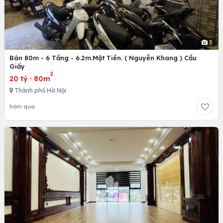
5
Bán 80m - 6 Tầng - 6.2m.Mặt Tiền. ( Nguyễn Khang ) Cầu
Giấy
2
20 tỷ
·
80m
Thành phố Hà Nội
hôm qua