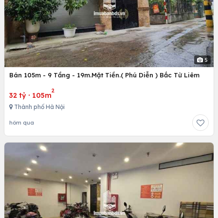
5
Bán 105m - 9 Tầng - 19m.Mặt Tiền.( Phú Diễn ) Bắc Từ Liêm
2
32 tỷ
·
105m
Thành phố Hà Nội
hôm qua