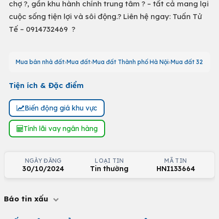
chợ ?, gần khu hành chính trung tâm ?️ – tất cả mang lại
cuộc sống tiện lợi và sôi động.? Liên hệ ngay: Tuấn Tử
Tế – 0914732469 ?
Mua bán nhà đất
Mua đất
Mua đất Thành phố Hà Nội
Mua đất 32
Tiện ích & Đặc điểm
Biến động giá khu vực
Tính lãi vay ngân hàng
NGÀY ĐĂNG
LOẠI TIN
MÃ TIN
30/10/2024
Tin thường
HNI133664
Báo tin xấu