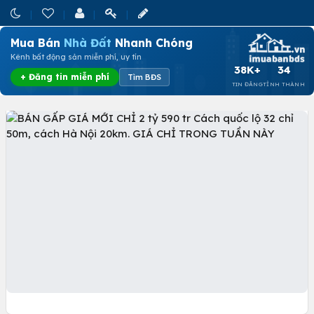
Mua Bán
Nhà Đất
Nhanh Chóng
Kênh bất động sản miễn phí, uy tín
38K+
34
+ Đăng tin miễn phí
Tìm BĐS
TIN ĐĂNG
TỈNH THÀNH