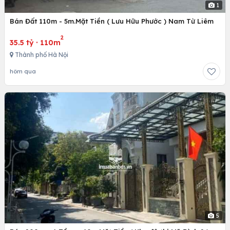
1
Bán Đất 110m - 5m.Mặt Tiền ( Lưu Hữu Phước ) Nam Từ Liêm
2
35.5 tỷ
·
110m
Thành phố Hà Nội
hôm qua
5