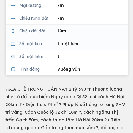
Mặt đường
7m
Chiều rộng đất
7m
Chiều dài đất
10m
Số mặt tiền
1 mặt tiền
Số mặt hẻm
1
Hình dáng
Vuông vắn
?GIÁ CHỈ TRONG TUẦN NÀY 2 tỷ 590 tr Thương lượng
nhẹ Lô đất cực hiếm Ngay cạnh QL32, chỉ cách Hà Nội
20km! ? • Diện tích: 74m² ? Pháp lý sổ hồng rõ ràng ? • Vị
trí vàng: Cách Quốc lộ 32 chỉ 10m ?, cách ngã tư Thị
trấn Gạch 50m, cách trung tâm Hà Nội 20km ?️ • Tiện
ích xung quanh: Gần trung tâm mua sắm ?, đối diện là