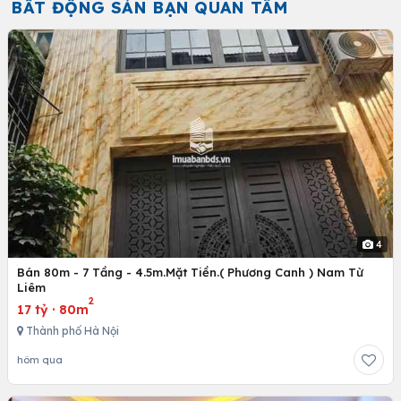
BẤT ĐỘNG SẢN BẠN QUAN TÂM
4
Bán 80m - 7 Tầng - 4.5m.Mặt Tiền.( Phương Canh ) Nam Từ
Liêm
2
17 tỷ
·
80m
Thành phố Hà Nội
hôm qua