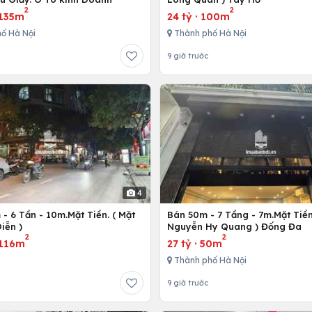
2
2
135m
24 tỷ
·
100m
ố Hà Nội
Thành phố Hà Nội
9 giờ trước
4
- 6 Tần - 10m.Mặt Tiền. ( Mặt
Bán 50m - 7 Tầng - 7m.Mặt Tiền
iễn )
Nguyễn Hy Quang ) Đống Đa
2
2
116m
27 tỷ
·
50m
Thành phố Hà Nội
9 giờ trước