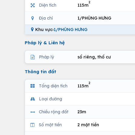
2
Diện tích
115m
Địa chỉ
1/PHÙNG HƯNG
Khu vực
›
1/PHÙNG HƯNG
Pháp lý & Liên hệ
Pháp lý
sổ riêng, thổ cư
Thông tin đất
2
Tổng diện tích
115m
Loại đường
Chiều rộng đất
23m
Số mặt tiền
2 mặt tiền