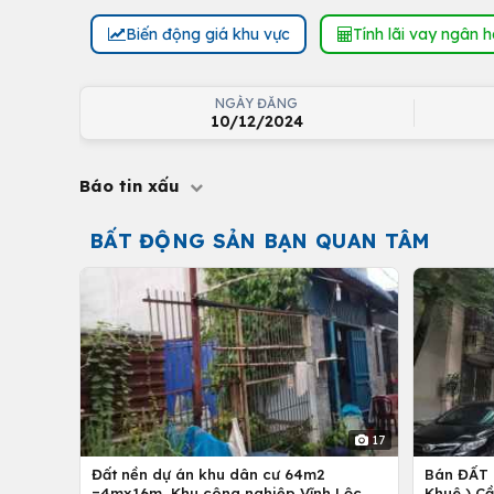
Biến động giá khu vực
Tính lãi vay ngân 
NGÀY ĐĂNG
10/12/2024
Báo tin xấu
BẤT ĐỘNG SẢN BẠN QUAN TÂM
17
Đất nền dự án khu dân cư 64m2
Bán ĐẤT 
=4mx16m, Khu công nghiệp Vĩnh Lộc, H.
Khuê ) C