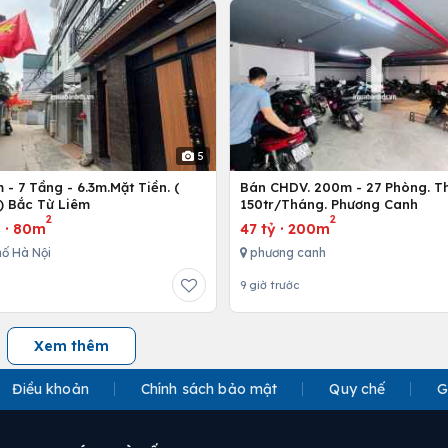
5
- 7 Tầng - 6.3m.Mặt Tiền. (
Bán CHDV. 200m - 27 Phòng. T
) Bắc Từ Liêm
150tr/Tháng. Phương Canh
2
2
u
·
80m
47 tỷ
·
200m
ố Hà Nội
phương canh
9 giờ trước
Xem thêm
Điều khoản
Chính sách bảo mật
Quy chế
G