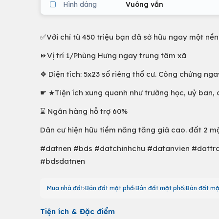
Hình dáng
Vuông vắn
✅Với chỉ từ 450 triệu bạn đã sở hữu ngay một nền
⏩Vị trí 1/Phùng Hưng ngay trung tâm xã
❖ Diện tích: 5x23 sổ riêng thổ cư. Công chứng nga
☛ ★Tiện ích xung quanh như trường học, uỷ ban, c
⌛ Ngân hàng hỗ trợ 60%
Dân cư hiện hữu tiềm năng tăng giá cao. đất 2 mặ
#datnen #bds #datchinhchu #datanvien #datt
#bdsdatnen
Mua nhà đất
Bán đất mặt phố
Bán đất mặt phố
Bán đất m
Tiện ích & Đặc điểm