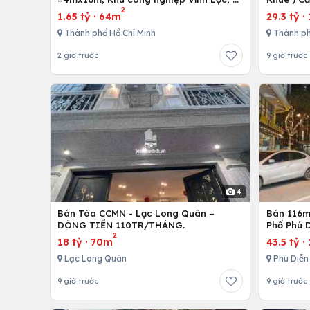
2
Bình Chánh, Tp. Hồ Chí Minh
1.65 tỷ
·
64m
29.3 tỷ
·
Thành phố Hồ Chí Minh
Thành ph
2 giờ trước
9 giờ trước
4
Bán Tòa CCMN - Lạc Long Quân –
Bán 116m 
DÒNG TIỀN 110TR/THÁNG.
Phố Phú D
2
18 tỷ
·
70m
43.5 tỷ
·
Lạc Long Quân
Phú Diễn
9 giờ trước
9 giờ trước