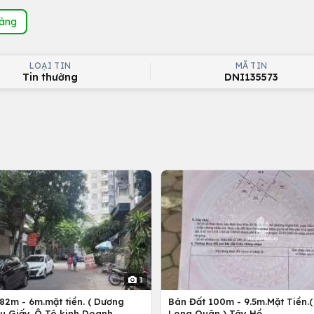
hàng
LOẠI TIN
MÃ TIN
Tin thường
DNI135573
1
82m - 6m.mặt tiền. ( Dương
Bán Đất 100m - 9.5m.Mặt Tiền.(
ầu Giấy. Ô Tô kinh Doanh
Long Quân ) Tây Hồ