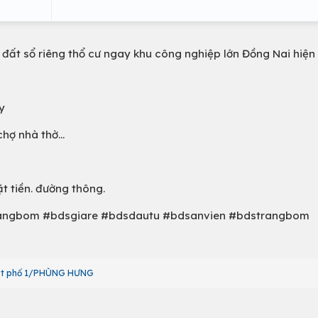
 đất sổ riêng thổ cư ngay khu công nghiệp lớn Đồng Nai hiện
y
hợ nhà thờ...
t tiền. đường thông.
rangbom #bdsgiare #bdsdautu #bdsanvien #bdstrangbom
ặt phố 1/PHÙNG HƯNG