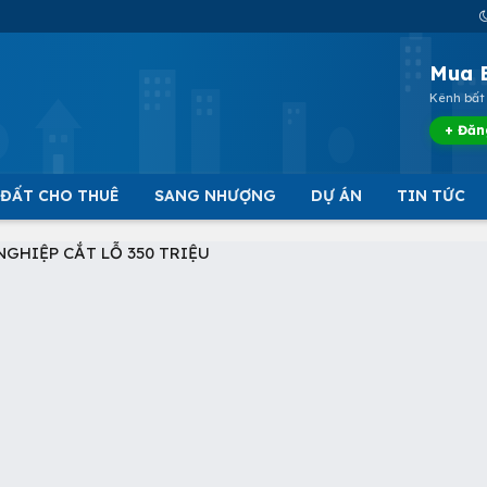
Mua 
Kênh bất 
+ Đăn
 ĐẤT CHO THUÊ
SANG NHƯỢNG
DỰ ÁN
TIN TỨC