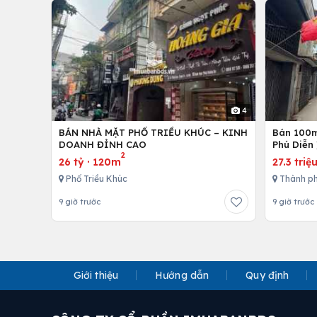
4
BÁN NHÀ MẶT PHỐ TRIỀU KHÚC – KINH
Bán 100m 
DOANH ĐỈNH CAO
Phú Diễn 
2
26 tỷ
·
120m
27.3 triệ
Phố Triều Khúc
Thành ph
9 giờ trước
9 giờ trước
Giới thiệu
Hướng dẫn
Quy định