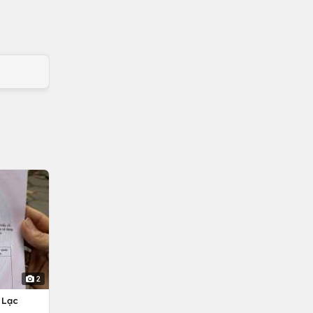
2
 Lạc