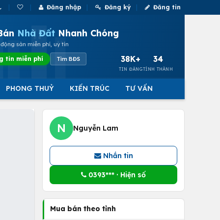
Đăng nhập
Đăng ký
Đăng tin
Bán
Nhà Đất
Nhanh Chóng
động sản miễn phí, uy tín
38K+
34
g tin miễn phí
Tìm BĐS
TIN ĐĂNG
TỈNH THÀNH
PHONG THUỶ
KIẾN TRÚC
TƯ VẤN
N
Nguyễn Lam
Nhắn tin
0393*** · Hiện số
Mua bán theo tỉnh