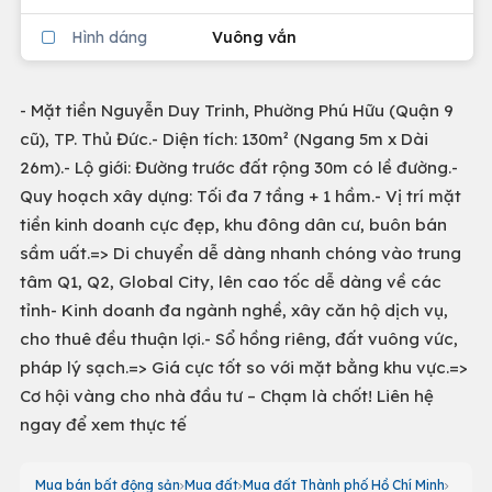
Hình dáng
Vuông vắn
- Mặt tiền Nguyễn Duy Trinh, Phường Phú Hữu (Quận 9
cũ), TP. Thủ Đức.- Diện tích: 130m² (Ngang 5m x Dài
26m).- Lộ giới: Đường trước đất rộng 30m có lề đường.-
Quy hoạch xây dựng: Tối đa 7 tầng + 1 hầm.- Vị trí mặt
tiền kinh doanh cực đẹp, khu đông dân cư, buôn bán
sầm uất.=> Di chuyển dễ dàng nhanh chóng vào trung
tâm Q1, Q2, Global City, lên cao tốc dễ dàng về các
tỉnh- Kinh doanh đa ngành nghề, xây căn hộ dịch vụ,
cho thuê đều thuận lợi.- Sổ hồng riêng, đất vuông vức,
pháp lý sạch.=> Giá cực tốt so với mặt bằng khu vực.=>
Cơ hội vàng cho nhà đầu tư – Chạm là chốt! Liên hệ
ngay để xem thực tế
Mua bán bất động sản
Mua đất
Mua đất Thành phố Hồ Chí Minh