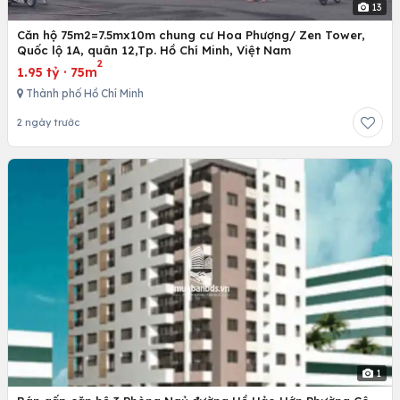
13
Căn hộ 75m2=7.5mx10m chung cư Hoa Phượng/ Zen Tower,
Quốc lộ 1A, quân 12,Tp. Hồ Chí Minh, Việt Nam
2
1.95 tỷ
·
75m
Thành phố Hồ Chí Minh
2 ngày trước
1