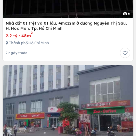
6
Nhà đất 01 trệt và 01 lầu, 4mx12m ở đường Nguyễn Thị Sáu,
H. Hóc Môn, Tp. Hồ Chí Minh
2
2.2 tỷ
·
48m
Thành phố Hồ Chí Minh
2 ngày trước