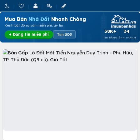
Mua Bán
Nhà Đất
Nhanh Chóng
Kênh bất động sản miễn phí, uy tín
38K+
34
+ Đăng tin miễn phí
Tìm BĐS
TIN ĐĂNG
TỈNH THÀNH