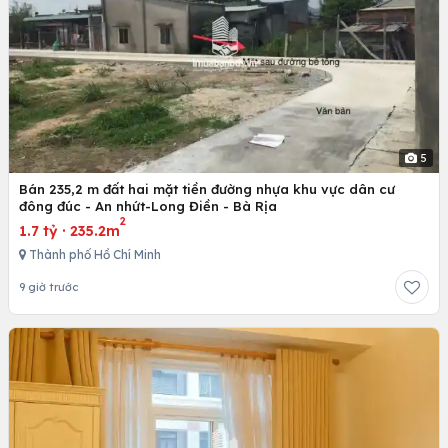
5
Bán 235,2 m đất hai mặt tiền đường nhựa khu vực dân cư
đông đúc - An nhứt-Long Điền - Bà Rịa
2
1.7 tỷ
·
235.2m
Thành phố Hồ Chí Minh
9 giờ trước