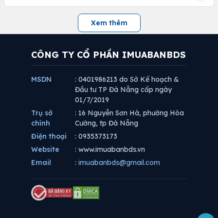
Xem thêm
CÔNG TY CỔ PHẦN IMUABANBDS
MSDN
: 0401986213 do Sở Kế hoạch &
Đầu tư TP Đà Nẵng cấp ngày
01/7/2019
Trụ sở
: 16 Nguyễn Sơn Hà, phường Hòa
chính
Cường, tp Đà Nẵng
Điện thoại
: 0935373173
Website
: www.imuabanbds.vn
Email
:
imuabanbds@gmail.com