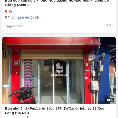
Bán gấp căn hộ 3 Phòng Ngủ đường Hồ Hảo Hớn Phường Cô
Giang Quận 1
8 tỷ
Thành phố Hồ Chí Minh
3 ngày trước
6
Bán nhà 3m2x9m,1 trệt 1 lầu 2PN 1WC,mặt tiền số 22 Cửu
Long P15 Q10
2