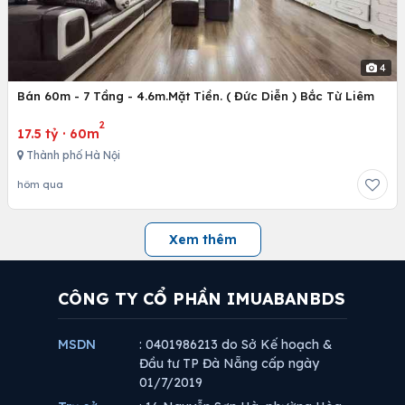
4
Bán 60m - 7 Tầng - 4.6m.Mặt Tiền. ( Đức Diễn ) Bắc Từ Liêm
2
17.5 tỷ
·
60m
Thành phố Hà Nội
hôm qua
Xem thêm
CÔNG TY CỔ PHẦN IMUABANBDS
MSDN
: 0401986213 do Sở Kế hoạch &
Đầu tư TP Đà Nẵng cấp ngày
01/7/2019