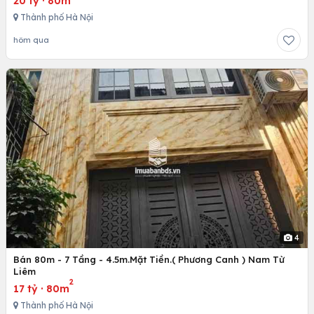
20 tỷ
·
80m
Thành phố Hà Nội
hôm qua
4
Bán 80m - 7 Tầng - 4.5m.Mặt Tiền.( Phương Canh ) Nam Từ
Liêm
2
17 tỷ
·
80m
Thành phố Hà Nội