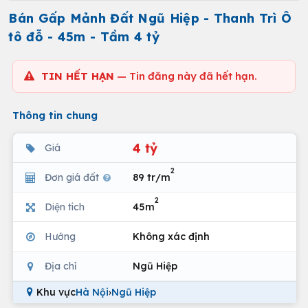
Bán Gấp Mảnh Đất Ngũ Hiệp - Thanh Trì Ô
tô đỗ - 45m - Tầm 4 tỷ
TIN HẾT HẠN
— Tin đăng này đã hết hạn.
Thông tin chung
4 tỷ
Giá
2
Đơn giá đất
89 tr/m
2
Diện tích
45m
Hướng
Không xác định
Địa chỉ
Ngũ Hiệp
Khu vực
Hà Nội
›
Ngũ Hiệp