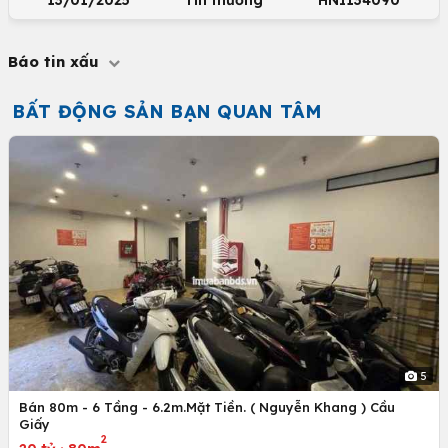
13/01/2025
Tin thường
HNI134090
Báo tin xấu
BẤT ĐỘNG SẢN BẠN QUAN TÂM
5
Bán 80m - 6 Tầng - 6.2m.Mặt Tiền. ( Nguyễn Khang ) Cầu
Giấy
2