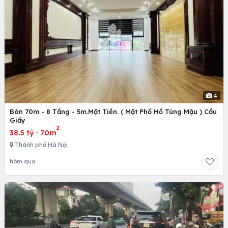
4
Bán 70m - 8 Tầng - 5m.Mặt Tiền. ( Mặt Phố Hồ Tùng Mậu ) Cầu
Giấy
2
38.5 tỷ
·
70m
Thành phố Hà Nội
hôm qua