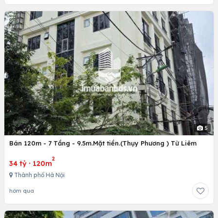
5
Bán 120m - 7 Tầng - 9.5m.Mặt tiền.(Thụy Phương ) Từ Liêm
2
34 tỷ
·
120m
Thành phố Hà Nội
hôm qua