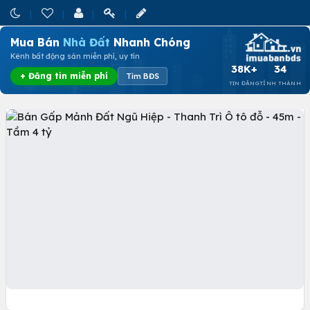
Mua Bán
Nhà Đất
Nhanh Chóng
Kênh bất động sản miễn phí, uy tín
38K+
34
+ Đăng tin miễn phí
Tìm BĐS
TIN ĐĂNG
TỈNH THÀNH