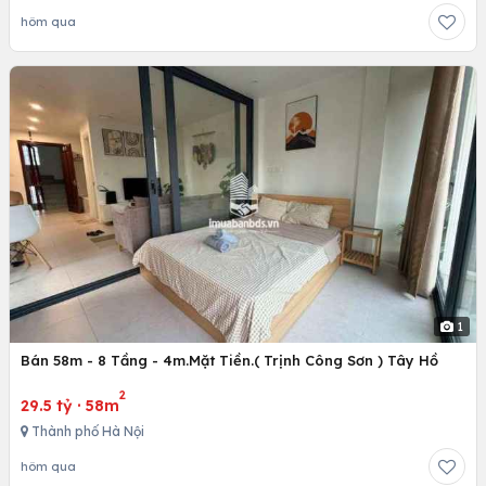
hôm qua
1
Bán 58m - 8 Tầng - 4m.Mặt Tiền.( Trịnh Công Sơn ) Tây Hồ
2
29.5 tỷ
·
58m
Thành phố Hà Nội
hôm qua