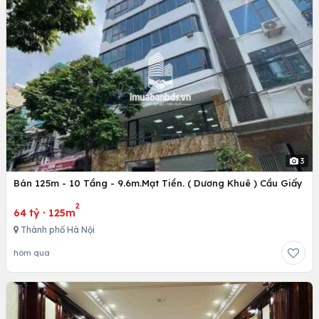
3
Bán 125m - 10 Tầng - 9.6m.Mạt Tiền. ( Dương Khuê ) Cầu Giấy
2
64 tỷ
·
125m
Thành phố Hà Nội
hôm qua