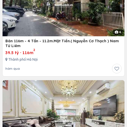
4
Bán 116m - 4 Tần - 11.2m.Mặt Tiền.( Nguyễn Cơ Thạch ) Nam
Từ Liêm
2
39.5 tỷ
·
116m
Thành phố Hà Nội
hôm qua