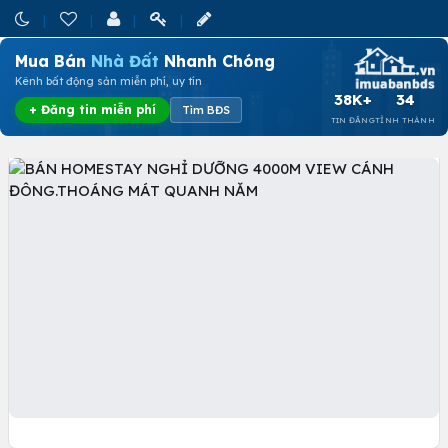
Mua Bán
Nhà Đất
Nhanh Chóng
Kênh bất động sản miễn phí, uy tín
38K+
34
+ Đăng tin miễn phí
Tìm BĐS
TIN ĐĂNG
TỈNH THÀNH