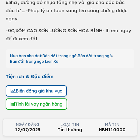
65ha , đường đổ nhựa tăng nhẹ vài giá cho các bác
đầu tư ... -Pháp lý an toàn sang tên công chứng được
ngay
-ĐC;XÓM CAO SƠN.LƯƠNG SƠN.HOA BÌNH- lh em ngay
để đi xem đất
Mua ban nha dat
Bán đất trong ngõ
Bán đất trong ngõ
Bán đất trong ngõ Liên Xã
Tiện ích & Đặc điểm
Biến động giá khu vực
Tính lãi vay ngân hàng
NGÀY ĐĂNG
LOẠI TIN
MÃ TIN
12/07/2023
Tin thường
HBH110000