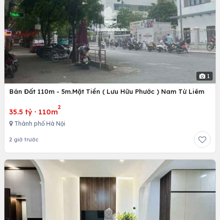
1
Bán Đất 110m - 5m.Mặt Tiền ( Lưu Hữu Phước ) Nam Từ Liêm
2
35.5 tỷ
·
110m
Thành phố Hà Nội
2 giờ trước