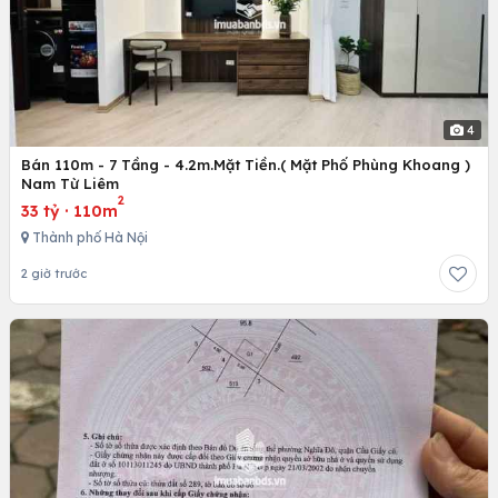
4
Bán 110m - 7 Tầng - 4.2m.Mặt Tiền.( Mặt Phố Phùng Khoang )
Nam Từ Liêm
2
33 tỷ
·
110m
Thành phố Hà Nội
2 giờ trước