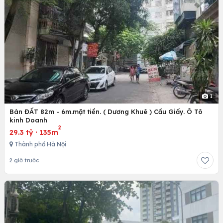
1
Bán ĐẤT 82m - 6m.mặt tiền. ( Dương Khuê ) Cầu Giấy. Ô Tô
kinh Doanh
2
29.3 tỷ
·
135m
Thành phố Hà Nội
2 giờ trước