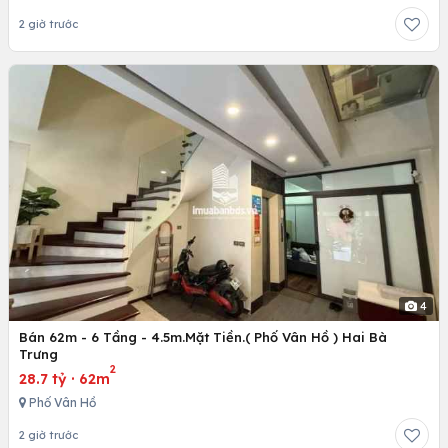
2 giờ trước
4
Bán 62m - 6 Tầng - 4.5m.Mặt Tiền.( Phố Vân Hồ ) Hai Bà
Trưng
2
28.7 tỷ
·
62m
Phố Vân Hồ
2 giờ trước