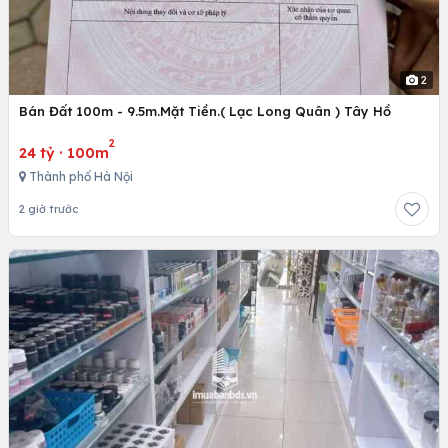
2
Bán Đất 100m - 9.5m.Mặt Tiền.( Lạc Long Quân ) Tây Hồ
2
24 tỷ
·
100m
Thành phố Hà Nội
2 giờ trước