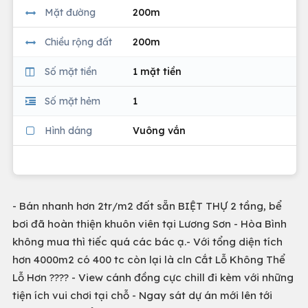
Mặt đường
200m
Chiều rộng đất
200m
Số mặt tiền
1 mặt tiền
Số mặt hẻm
1
Hình dáng
Vuông vắn
- Bán nhanh hơn 2tr/m2 đất sẵn BIỆT THỰ 2 tầng, bể
bơi đã hoàn thiện khuôn viên tại Lương Sơn - Hòa Bình
không mua thì tiếc quá các bác ạ.- Với tổng diện tích
hơn 4000m2 có 400 tc còn lại là cln Cắt Lỗ Không Thể
Lỗ Hơn ???? - View cánh đồng cực chill đi kèm với những
tiện ích vui chơi tại chỗ - Ngay sát dự án mới lên tới