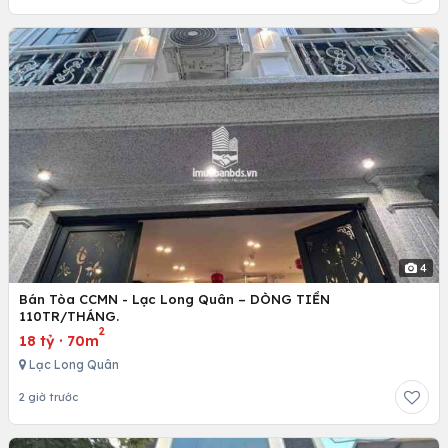
4
Bán Tòa CCMN - Lạc Long Quân – DÒNG TIỀN
110TR/THÁNG.
2
18 tỷ
·
70m
Lạc Long Quân
2 giờ trước