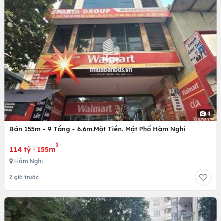
4
Bán 155m - 9 Tầng - 6.6m.Mặt Tiền. Mặt Phố Hàm Nghi
2
114 tỷ
·
155m
Hàm Nghi
2 giờ trước