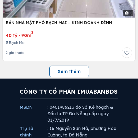
5
BÁN NHÀ MẶT PHỐ BẠCH MAI – KINH DOANH ĐỈNH
2
40 tỷ
·
90m
Bạch Mai
2 giờ trước
Xem thêm
CÔNG TY CỔ PHẦN IMUABANBDS
MSDN
: 0401986213 do Sở Kế hoạch &
Đầu tư TP Đà Nẵng cấp ngày
01/7/2019
Trụ sở
: 16 Nguyễn Sơn Hà, phường Hòa
chính
Cường, tp Đà Nẵng