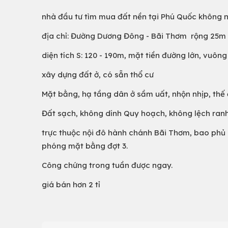
nhà đầu tư tìm mua đất nền tại Phú Quốc không 
địa chỉ: Đường Dương Đông - Bãi Thơm rộng 25m
diện tích S: 120 - 190m, mặt tiền đường lớn, vuôn
xây dựng đất ở, có sẵn thổ cư
Mặt bằng, hạ tầng dân ở sầm uất, nhộn nhịp, thế
Đất sạch, không dính Quy hoạch, không lệch ranh
trực thuộc nội đô hành chánh Bãi Thơm, bao phủ b
phóng mặt bằng đợt 3.
Công chứng trong tuần được ngay.
giá bán hơn 2 tỉ