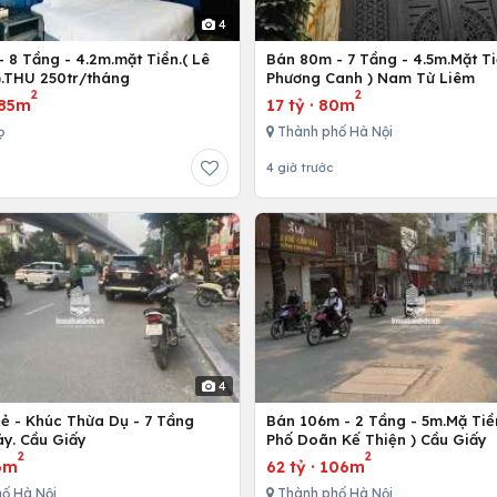
4
 8 Tầng - 4.2m.mặt Tiền.( Lê
Bán 80m - 7 Tầng - 4.5m.Mặt Ti
).THU 250tr/tháng
Phương Canh ) Nam Từ Liêm
2
2
85m
17 tỷ
·
80m
ọ
Thành phố Hà Nội
4 giờ trước
4
Rẻ - Khúc Thừa Dụ - 7 Tầng
Bán 106m - 2 Tầng - 5m.Mặ Tiền
y. Cầu Giấy
Phố Doãn Kế Thiện ) Cầu Giấy
2
2
6m
62 tỷ
·
106m
ố Hà Nội
Thành phố Hà Nội