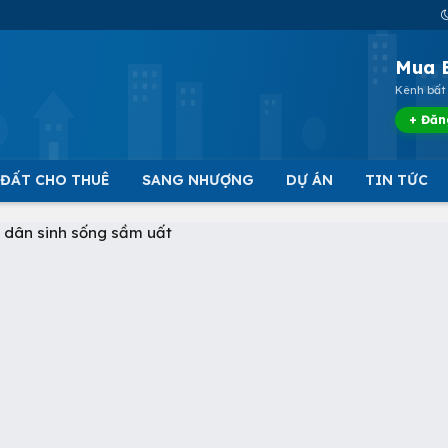
Mua 
Kênh bất 
+ Đăn
 ĐẤT CHO THUÊ
SANG NHƯỢNG
DỰ ÁN
TIN TỨC