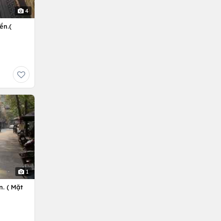
4
ền.(
1
. ( Mặt