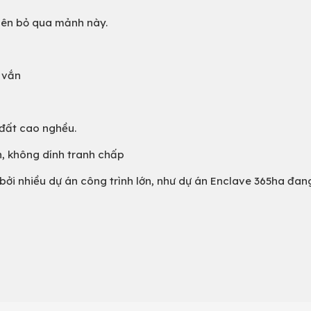
nên bỏ qua mảnh này.
g vắn
 đất cao nghều.
, không dính tranh chấp
ởi nhiều dự án công trình lớn, như dự án Enclave 365ha đang