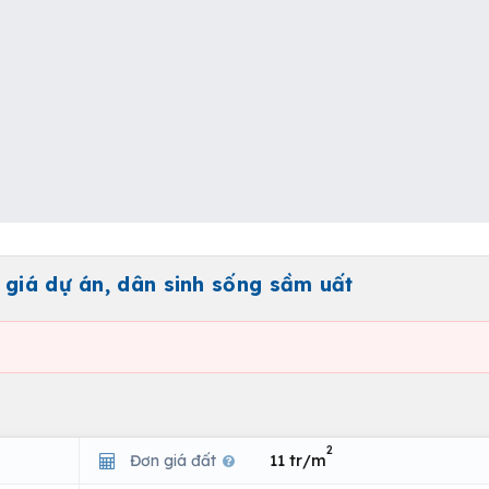
 giá dự án, dân sinh sống sầm uất
2
Đơn giá đất
11 tr/m