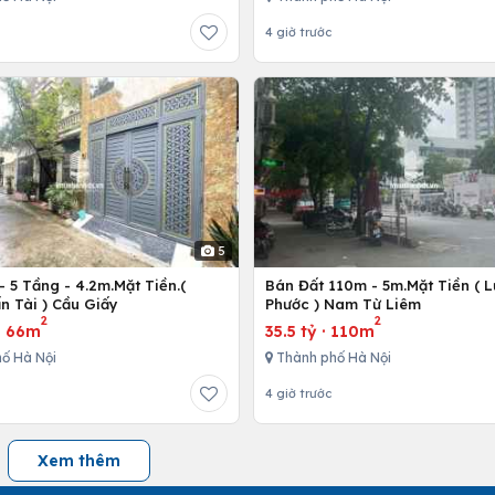
4 giờ trước
5
 5 Tầng - 4.2m.Mặt Tiền.(
Bán Đất 110m - 5m.Mặt Tiền ( 
n Tài ) Cầu Giấy
Phước ) Nam Từ Liêm
2
2
·
66m
35.5 tỷ
·
110m
ố Hà Nội
Thành phố Hà Nội
4 giờ trước
Xem thêm