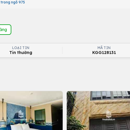
 trong ngõ 975
hàng
LOẠI TIN
MÃ TIN
Tin thường
KGG128131