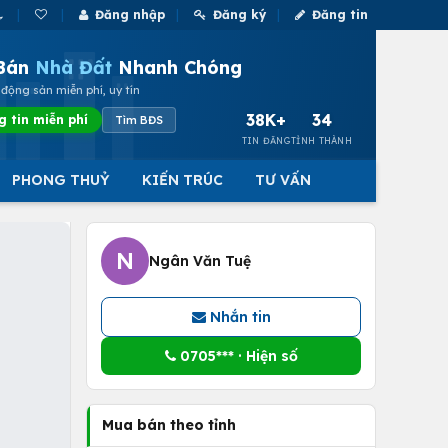
Đăng nhập
Đăng ký
Đăng tin
Bán
Nhà Đất
Nhanh Chóng
động sản miễn phí, uy tín
38K+
34
g tin miễn phí
Tìm BĐS
TIN ĐĂNG
TỈNH THÀNH
PHONG THUỶ
KIẾN TRÚC
TƯ VẤN
N
Ngân Văn Tuệ
Nhắn tin
0705*** · Hiện số
Mua bán theo tỉnh