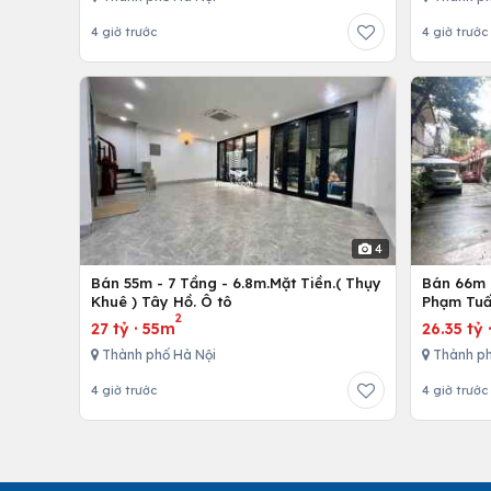
4 giờ trước
4 giờ trước
4
Bán 55m - 7 Tầng - 6.8m.Mặt Tiền.( Thụy
Bán 66m -
Khuê ) Tây Hồ. Ô tô
Phạm Tuấ
2
27 tỷ
·
55m
26.35 tỷ
Thành phố Hà Nội
Thành ph
4 giờ trước
4 giờ trước