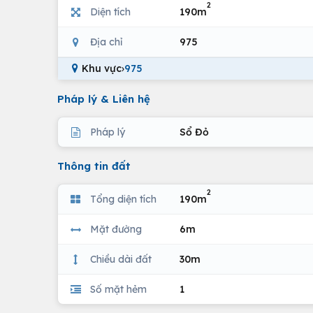
2
Diện tích
190m
Địa chỉ
975
Khu vực
›
975
Pháp lý & Liên hệ
Pháp lý
Sổ Đỏ
Thông tin đất
2
Tổng diện tích
190m
Mặt đường
6m
Chiều dài đất
30m
Số mặt hẻm
1