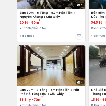
5
Bán 80m - 6 Tầng - 6.2m.Mặt Tiền. (
Bán 85m -
Nguyễn Khang ) Cầu Giấy
Đức Thọ 
2
20 tỷ
·
80m
34.5 tỷ
·
Thành phố Hà Nội
lê đức th
4 giờ trước
4 giờ trước
4
Bán 70m - 8 Tầng - 5m.Mặt Tiền. ( Mặt
Nhà Siê 
Phố Hồ Tùng Mậu ) Cầu Giấy
Thang Má
2
38.5 tỷ
·
70m
13 tỷ
·
4
Thành phố Hà Nội
Thành ph