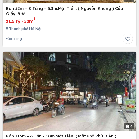
Bán 52m – 8 Tầng – 5.8m.Mặt Tiền. ( Nguyễn Khang ) Cầu
Giấy. ô tô
2
21.5 tỷ
·
52m
Thành phố Hà Nội
vừa xong
4
Bán 116m - 6 Tần - 10m.Mặt Tiền. ( Mặt Phố Phú Diễn )