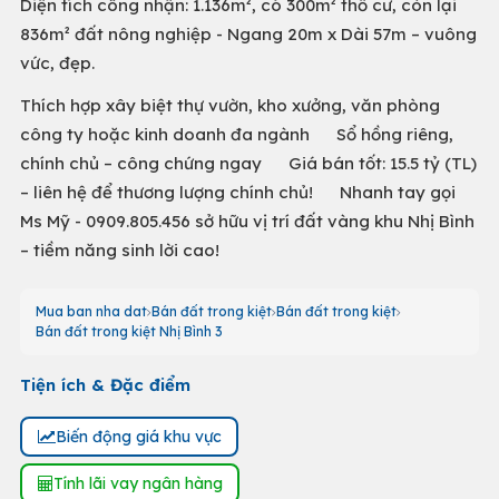
Diện tích công nhận: 1.136m², có 300m² thổ cư, còn lại
836m² đất nông nghiệp - Ngang 20m x Dài 57m – vuông
vức, đẹp.
Thích hợp xây biệt thự vườn, kho xưởng, văn phòng
công ty hoặc kinh doanh đa ngành Sổ hồng riêng,
chính chủ – công chứng ngay Giá bán tốt: 15.5 tỷ (TL)
– liên hệ để thương lượng chính chủ! Nhanh tay gọi
Ms Mỹ - 0909.805.456 sở hữu vị trí đất vàng khu Nhị Bình
– tiềm năng sinh lời cao!
Mua ban nha dat
Bán đất trong kiệt
Bán đất trong kiệt
Bán đất trong kiệt Nhị Bình 3
Tiện ích & Đặc điểm
Biến động giá khu vực
Tính lãi vay ngân hàng