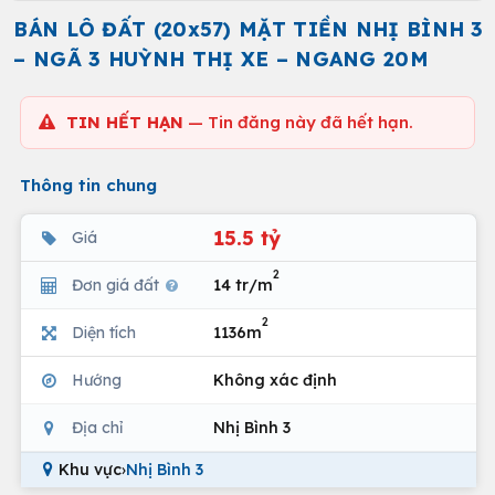
BÁN LÔ ĐẤT (20x57) MẶT TIỀN NHỊ BÌNH 3
– NGÃ 3 HUỲNH THỊ XE – NGANG 20M
TIN HẾT HẠN
— Tin đăng này đã hết hạn.
Thông tin chung
15.5 tỷ
Giá
2
Đơn giá đất
14 tr/m
2
Diện tích
1136m
Hướng
Không xác định
Địa chỉ
Nhị Bình 3
Khu vực
›
Nhị Bình 3