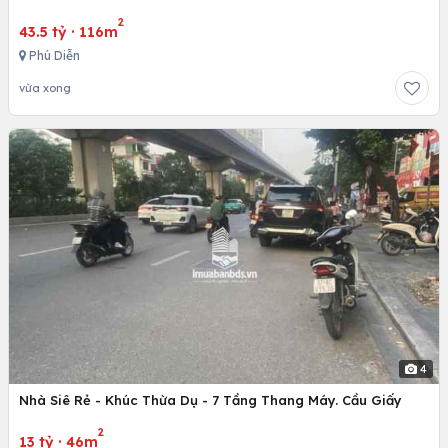
2
43.5 tỷ
·
116m
Phú Diễn
vừa xong
4
Nhà Siê Rẻ - Khúc Thừa Dụ - 7 Tầng Thang Máy. Cầu Giấy
2
13 tỷ
·
46m