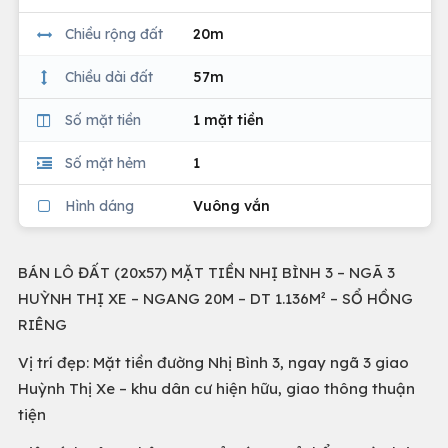
Chiều rộng đất
20m
Chiều dài đất
57m
Số mặt tiền
1 mặt tiền
Số mặt hẻm
1
Hình dáng
Vuông vắn
BÁN LÔ ĐẤT (20x57) MẶT TIỀN NHỊ BÌNH 3 – NGÃ 3
HUỲNH THỊ XE – NGANG 20M – DT 1.136M² – SỔ HỒNG
RIÊNG
Vị trí đẹp: Mặt tiền đường Nhị Bình 3, ngay ngã 3 giao
Huỳnh Thị Xe – khu dân cư hiện hữu, giao thông thuận
tiện