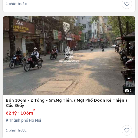
1 phút trước
1
Bán 106m - 2 Tầng - 5m.Mặ Tiền. ( Mặt Phố Doãn Kế Thiện )
Cầu Giấy
2
62 tỷ
·
106m
Thành phố Hà Nội
1 phút trước