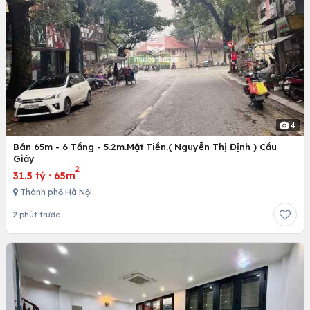
4
Bán 65m - 6 Tầng - 5.2m.Mặt Tiền.( Nguyễn Thị Định ) Cầu
Giấy
2
31.5 tỷ
·
65m
Thành phố Hà Nội
2 phút trước