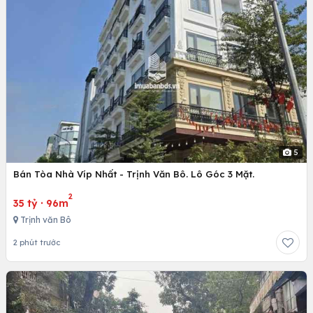
5
Bán Tòa Nhà Víp Nhất - Trịnh Văn Bô. Lô Góc 3 Mặt.
2
35 tỷ
·
96m
Trịnh văn Bô
2 phút trước