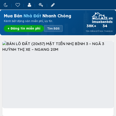
Mua Bán
Nhà Đất
Nhanh Chóng
Kênh bất động sản miễn phí, uy tín
38K+
34
+ Đăng tin miễn phí
Tìm BĐS
TIN ĐĂNG
TỈNH THÀNH