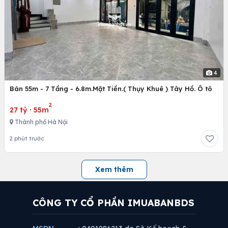
4
Bán 55m - 7 Tầng - 6.8m.Mặt Tiền.( Thụy Khuê ) Tây Hồ. Ô tô
2
27 tỷ
·
55m
Thành phố Hà Nội
2 phút trước
Xem thêm
CÔNG TY CỔ PHẦN IMUABANBDS