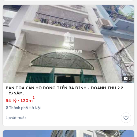
5
BÁN TÒA CĂN HỘ DÒNG TIỀN BA ĐÌNH - DOANH THU 2.2
TỶ/NĂM.
2
34 tỷ
·
120m
Thành phố Hà Nội
1 phút trước