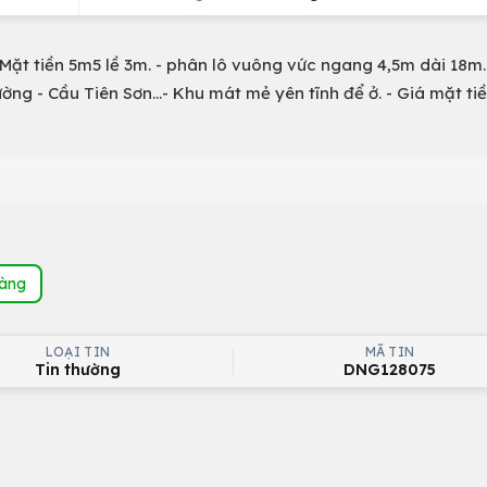
- Mặt tiền 5m5 lề 3m. - phân lô vuông vức ngang 4,5m dài 18m
ờng - Cầu Tiên Sơn...- Khu mát mẻ yên tĩnh để ở. - Giá mặt tiề
hàng
LOẠI TIN
MÃ TIN
Tin thường
DNG128075