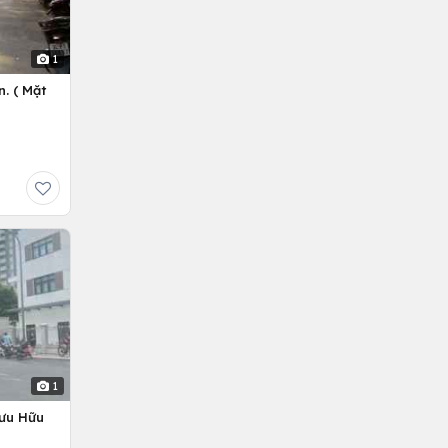
1
. ( Mặt
1
Lưu Hữu