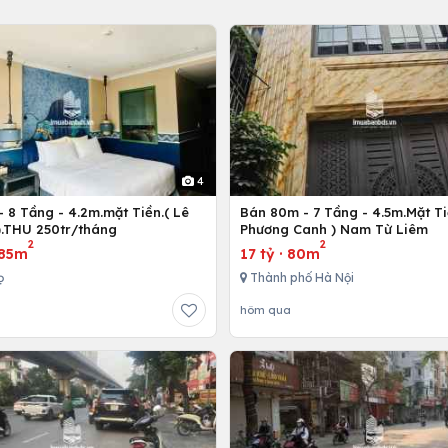
4
 8 Tầng - 4.2m.mặt Tiền.( Lê
Bán 80m - 7 Tầng - 4.5m.Mặt Ti
).THU 250tr/tháng
Phương Canh ) Nam Từ Liêm
2
2
85m
17 tỷ
·
80m
ọ
Thành phố Hà Nội
hôm qua