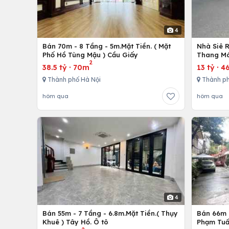
4
Bán 70m - 8 Tầng - 5m.Mặt Tiền. ( Mặt
Nhà Siê 
Phố Hồ Tùng Mậu ) Cầu Giấy
Thang Má
2
38.5 tỷ
·
70m
13 tỷ
·
4
Thành phố Hà Nội
Thành ph
hôm qua
hôm qua
4
Bán 55m - 7 Tầng - 6.8m.Mặt Tiền.( Thụy
Bán 66m -
Khuê ) Tây Hồ. Ô tô
Phạm Tuấ