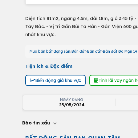
Diện tích 81m2, ngang 4.5m, dài 18m, giá 3.45 tỷ 
Tây Bắc. - Vị trí Gần Bùi Tá Hán - Gần Viện 600 gư
nhất khu vực.
Mua bán bất động sản
Bán đất
Bán đất
Bán đất Đa Mặn 14
Tiện ích & Đặc điểm
Biến động giá khu vực
Tính lãi vay ngân 
NGÀY ĐĂNG
25/05/2024
Báo tin xấu