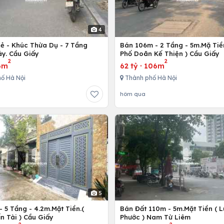
4
Rẻ - Khúc Thừa Dụ - 7 Tầng
Bán 106m - 2 Tầng - 5m.Mặ Tiền
y. Cầu Giấy
Phố Doãn Kế Thiện ) Cầu Giấy
2
2
6m
62 tỷ
·
106m
ố Hà Nội
Thành phố Hà Nội
hôm qua
5
 5 Tầng - 4.2m.Mặt Tiền.(
Bán Đất 110m - 5m.Mặt Tiền ( 
n Tài ) Cầu Giấy
Phước ) Nam Từ Liêm