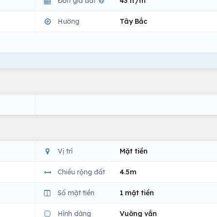
Đơn giá đất
43 tr/m
Hướng
Tây Bắc
Vị trí
Mặt tiền
Chiều rộng đất
4.5m
Số mặt tiền
1 mặt tiền
Hình dáng
Vuông vắn