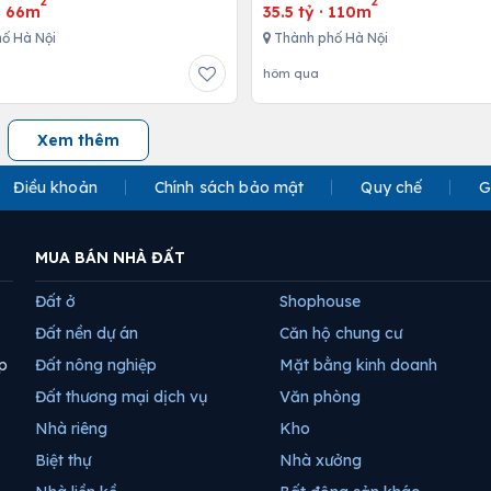
2
2
·
66m
35.5 tỷ
·
110m
ố Hà Nội
Thành phố Hà Nội
hôm qua
Xem thêm
Điều khoản
Chính sách bảo mật
Quy chế
G
MUA BÁN NHÀ ĐẤT
Đất ở
Shophouse
Đất nền dự án
Căn hộ chung cư
p
Đất nông nghiệp
Mặt bằng kinh doanh
Đất thương mại dịch vụ
Văn phòng
Nhà riêng
Kho
Biệt thự
Nhà xưởng