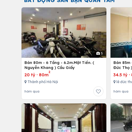
BẤT ĐỘNG SẢN BẠN QUAN TÂM
5
Bán 80m - 6 Tầng - 6.2m.Mặt Tiền. (
Bán 85m -
Nguyễn Khang ) Cầu Giấy
Đức Thọ 
2
20 tỷ
·
80m
34.5 tỷ
·
Thành phố Hà Nội
lê đức th
hôm qua
hôm qua