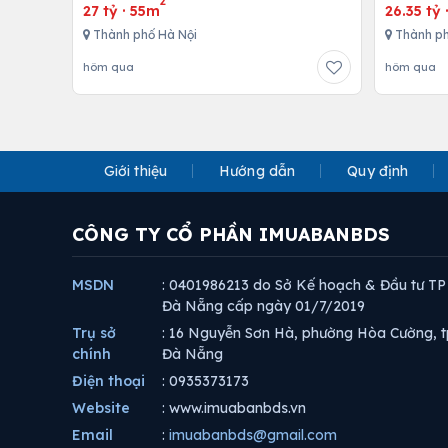
2
27 tỷ
·
55m
26.35 tỷ
Thành phố Hà Nội
Thành ph
hôm qua
hôm qua
Giới thiệu
Hướng dẫn
Quy định
CÔNG TY CỔ PHẦN IMUABANBDS
MSDN
: 0401986213 do Sở Kế hoạch & Đầu tư TP
Đà Nẵng cấp ngày 01/7/2019
Trụ sở
: 16 Nguyễn Sơn Hà, phường Hòa Cường, t
chính
Đà Nẵng
Điện thoại
: 0935373173
Website
: www.imuabanbds.vn
Email
:
imuabanbds@gmail.com