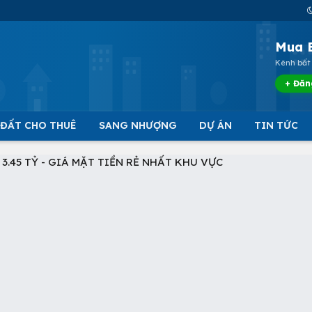
Mua 
Kênh bất 
+ Đăn
 ĐẤT CHO THUÊ
SANG NHƯỢNG
DỰ ÁN
TIN TỨC