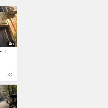
4
ền.(