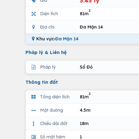
3.45 tỷ
Giá
2
Diện tích
81m
Địa chỉ
Đa Mặn 14
Khu vực
›
Đa Mặn 14
Pháp lý & Liên hệ
Pháp lý
Sổ Đỏ
Thông tin đất
2
Tổng diện tích
81m
Mặt đường
4.5m
Chiều dài đất
18m
Số mặt hẻm
1