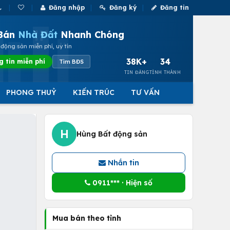
Đăng nhập
Đăng ký
Đăng tin
Bán
Nhà Đất
Nhanh Chóng
động sản miễn phí, uy tín
38K+
34
g tin miễn phí
Tìm BĐS
TIN ĐĂNG
TỈNH THÀNH
PHONG THUỶ
KIẾN TRÚC
TƯ VẤN
H
Hùng Bất động sản
Nhắn tin
0911*** · Hiện số
Mua bán theo tỉnh