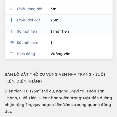
Chiều rộng đất
5m
Chiều dài đất
25m
Số mặt tiền
1 mặt tiền
Số mặt hẻm
1
Hình dáng
Vuông vắn
BÁN LÔ ĐẤT THỔ CƯ VÙNG VEN NHA TRANG - SUỐI
TIÊN, DIÊN KHÁNH
Diện tích: Từ 125m² thổ cư, ngang 5mVị trí: Thôn Tân
Thành, Suối Tiên, Diên KhánhHiện trạng: Mặt tiền đường
nhựa rộng 7m, quy hoạch 15mDân cư xung quanh đông
đúc