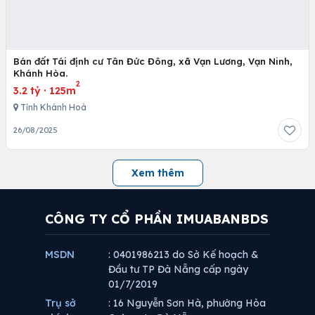
Bán đất Tái định cư Tân Đức Đông, xã Vạn Lương, Vạn Ninh,
Khánh Hòa.
2
3.2 tỷ
·
125m
Tỉnh Khánh Hoà
26/08/2025
Xem thêm
CÔNG TY CỔ PHẦN IMUABANBDS
MSDN
: 0401986213 do Sở Kế hoạch &
Đầu tư TP Đà Nẵng cấp ngày
01/7/2019
Trụ sở
: 16 Nguyễn Sơn Hà, phường Hòa