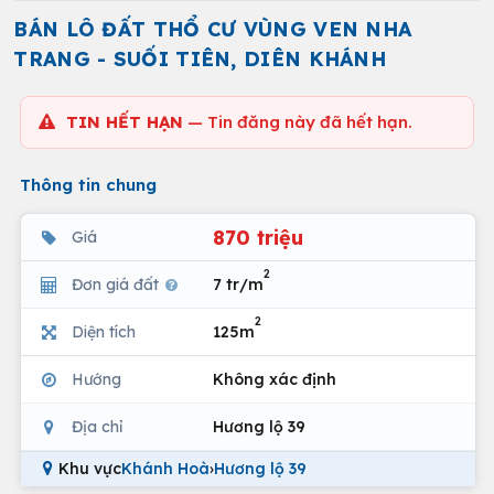
BÁN LÔ ĐẤT THỔ CƯ VÙNG VEN NHA
TRANG - SUỐI TIÊN, DIÊN KHÁNH
TIN HẾT HẠN
— Tin đăng này đã hết hạn.
Thông tin chung
870 triệu
Giá
2
Đơn giá đất
7 tr/m
2
Diện tích
125m
Hướng
Không xác định
Địa chỉ
Hương lộ 39
Khu vực
Khánh Hoà
›
Hương lộ 39