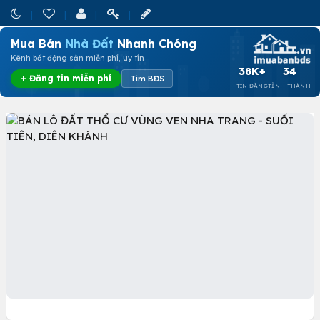
Mua Bán
Nhà Đất
Nhanh Chóng
Kênh bất động sản miễn phí, uy tín
38K+
34
+ Đăng tin miễn phí
Tìm BĐS
TIN ĐĂNG
TỈNH THÀNH