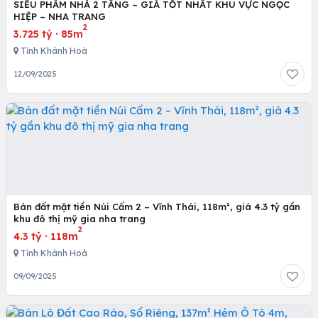
SIÊU PHẨM NHÀ 2 TẦNG – GIÁ TỐT NHẤT KHU VỰC NGỌC
HIỆP – NHA TRANG
2
3.725 tỷ
·
85m
Tỉnh Khánh Hoà
12/09/2025
Bán đất mặt tiền Núi Cấm 2 – Vĩnh Thái, 118m², giá 4.3 tỷ gần
khu đô thị mỹ gia nha trang
2
4.3 tỷ
·
118m
Tỉnh Khánh Hoà
09/09/2025