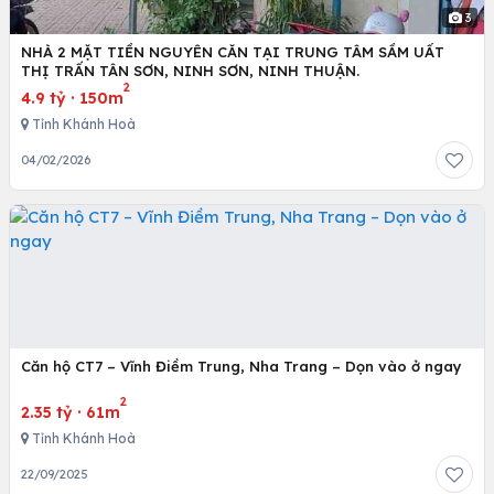
3
NHÀ 2 MẶT TIỀN NGUYÊN CĂN TẠI TRUNG TÂM SẦM UẤT
THỊ TRẤN TÂN SƠN, NINH SƠN, NINH THUẬN.
2
4.9 tỷ
·
150m
Tỉnh Khánh Hoà
04/02/2026
Căn hộ CT7 – Vĩnh Điềm Trung, Nha Trang – Dọn vào ở ngay
2
2.35 tỷ
·
61m
Tỉnh Khánh Hoà
22/09/2025