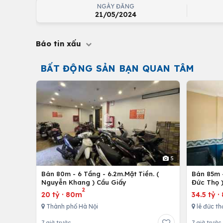
NGÀY ĐĂNG
21/05/2024
Báo tin xấu
BẤT ĐỘNG SẢN BẠN QUAN TÂM
5
Bán 80m - 6 Tầng - 6.2m.Mặt Tiền. (
Bán 85m -
Nguyễn Khang ) Cầu Giấy
Đức Thọ 
2
20 tỷ
·
80m
34.5 tỷ
·
Thành phố Hà Nội
lê đức th
7 giờ trước
7 giờ trước