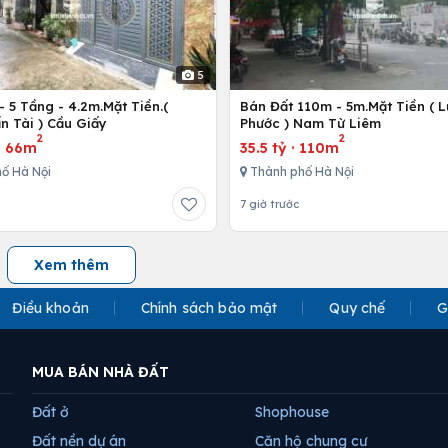
5
 5 Tầng - 4.2m.Mặt Tiền.(
Bán Đất 110m - 5m.Mặt Tiền ( 
n Tài ) Cầu Giấy
Phước ) Nam Từ Liêm
2
2
·
66m
35.5 tỷ
·
110m
ố Hà Nội
Thành phố Hà Nội
7 giờ trước
Xem thêm
Điều khoản
Chính sách bảo mật
Quy chế
G
MUA BÁN NHÀ ĐẤT
Đất ở
Shophouse
Đất nền dự án
Căn hộ chung cư