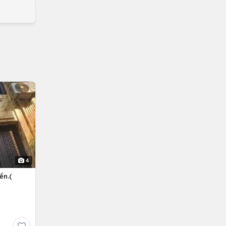
4
ền.(