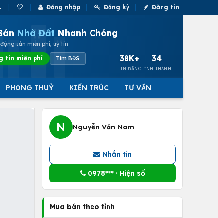
Đăng nhập
Đăng ký
Đăng tin
Bán
Nhà Đất
Nhanh Chóng
động sản miễn phí, uy tín
38K+
34
g tin miễn phí
Tìm BĐS
TIN ĐĂNG
TỈNH THÀNH
PHONG THUỶ
KIẾN TRÚC
TƯ VẤN
N
Nguyễn Văn Nam
Nhắn tin
0978*** · Hiện số
Mua bán theo tỉnh