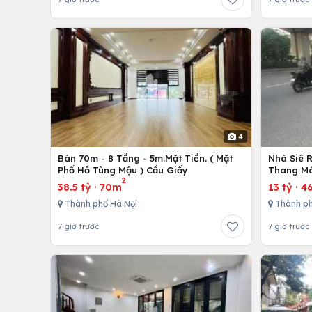
4
Bán 70m - 8 Tầng - 5m.Mặt Tiền. ( Mặt
Nhà Siê 
Phố Hồ Tùng Mậu ) Cầu Giấy
Thang Má
2
38.5 tỷ
·
70m
13 tỷ
·
4
Thành phố Hà Nội
Thành ph
7 giờ trước
7 giờ trước