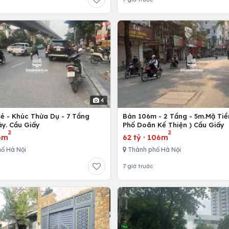
4
Rẻ - Khúc Thừa Dụ - 7 Tầng
Bán 106m - 2 Tầng - 5m.Mặ Tiền
y. Cầu Giấy
Phố Doãn Kế Thiện ) Cầu Giấy
2
2
6m
62 tỷ
·
106m
ố Hà Nội
Thành phố Hà Nội
7 giờ trước