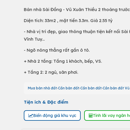
Bán nhà Sài Đồng - Vũ Xuân Thiều 2 thoáng trước 
Diện tích: 33m2 , mặt tiền 3.3m. Giá 2.55 tỷ
- Nhà vị trí đẹp, giao thông thuận tiện kết nối S
Vĩnh Tuy...
- Ngõ nông thẳng rất gần ô tô.
+ Nhà 2 tầng: Tầng 1 khách, bếp, VS.
+ Tầng 2: 2 ngủ, sân phơi.
Mua bán nhà đất
Cần bán đất
Cần bán đất
Cần bán đất Vũ
Tiện ích & Đặc điểm
Biến động giá khu vực
Tính lãi vay ngân 