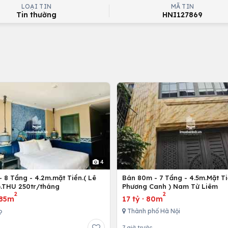
LOẠI TIN
MÃ TIN
Tin thường
HNI127869
4
 8 Tầng - 4.2m.mặt Tiền.( Lê
Bán 80m - 7 Tầng - 4.5m.Mặt Ti
).THU 250tr/tháng
Phương Canh ) Nam Từ Liêm
2
2
85m
17 tỷ
·
80m
ọ
Thành phố Hà Nội
7 giờ trước