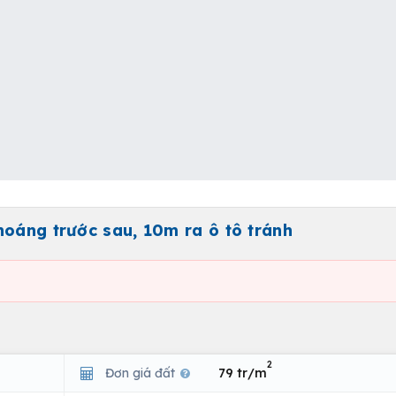
hoáng trước sau, 10m ra ô tô tránh
2
Đơn giá đất
79 tr/m