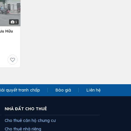
1
Lưu Hữu
iải quyết tranh chấp
Báo giá
Liên hệ
NHÀ ĐẤT CHO THUÊ
Cho thuê căn hộ chung cư
Cho thuê nhà riêng