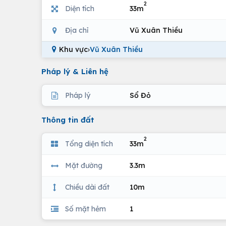
2
Diện tích
33m
Địa chỉ
Vũ Xuân Thiều
Khu vực
›
Vũ Xuân Thiều
Pháp lý & Liên hệ
Pháp lý
Sổ Đỏ
Thông tin đất
2
Tổng diện tích
33m
Mặt đường
3.3m
Chiều dài đất
10m
Số mặt hẻm
1