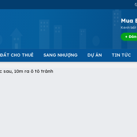
Mua 
Kênh bất 
+ Đăn
 ĐẤT CHO THUÊ
SANG NHƯỢNG
DỰ ÁN
TIN TỨC