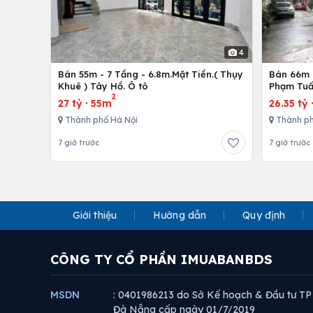
4
Bán 55m - 7 Tầng - 6.8m.Mặt Tiền.( Thụy
Bán 66m -
Khuê ) Tây Hồ. Ô tô
Phạm Tuấ
2
27 tỷ
·
55m
26.35 tỷ
Thành phố Hà Nội
Thành ph
7 giờ trước
7 giờ trước
Giới thiệu
Hướng dẫn
Quy định
CÔNG TY CỔ PHẦN IMUABANBDS
MSDN
: 0401986213 do Sở Kế hoạch & Đầu tư TP
Đà Nẵng cấp ngày 01/7/2019