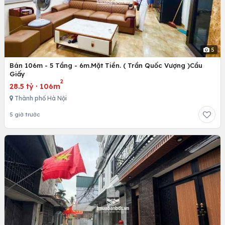
5
Bán 106m - 5 Tầng - 6m.Mặt Tiền. ( Trần Quốc Vượng )Cầu
Giấy
2
28.5 tỷ
·
106m
Thành phố Hà Nội
5 giờ trước