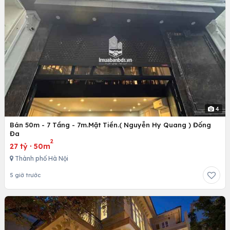
4
Bán 50m - 7 Tầng - 7m.Mặt Tiền.( Nguyễn Hy Quang ) Đống
Đa
2
27 tỷ
·
50m
Thành phố Hà Nội
5 giờ trước