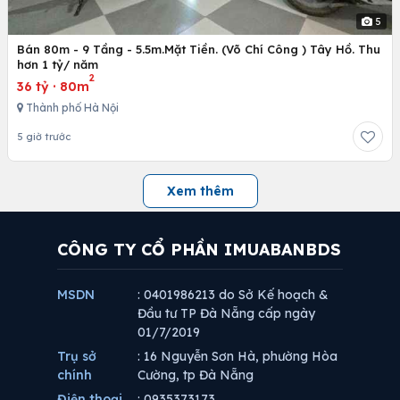
5
Bán 80m - 9 Tầng - 5.5m.Mặt Tiền. (Võ Chí Công ) Tây Hồ. Thu
hơn 1 tỷ/ năm
2
36 tỷ
·
80m
Thành phố Hà Nội
5 giờ trước
Xem thêm
CÔNG TY CỔ PHẦN IMUABANBDS
MSDN
: 0401986213 do Sở Kế hoạch &
Đầu tư TP Đà Nẵng cấp ngày
01/7/2019
Trụ sở
: 16 Nguyễn Sơn Hà, phường Hòa
chính
Cường, tp Đà Nẵng
Điện thoại
: 0935373173