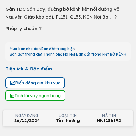
Gần TDC Sân Bay, đường bờ kênh kết nối đường Võ
Nguyên Giáo kéo dài, TL131, QL35, KCN Nội Bài…. ?
Pháp lý chuẩn. ?
Mua ban nha dat
Bán đất trong kiệt
Bán đất trong kiệt Thành phố Hà Nội
Bán đất trong kiệt BỜ KÊNH
Tiện ích & Đặc điểm
Biến động giá khu vực
Tính lãi vay ngân hàng
NGÀY ĐĂNG
LOẠI TIN
MÃ TIN
26/12/2024
Tin thường
HNI136192