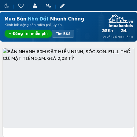
Mua Bán
Nhà Đất
Nhanh Chóng
Kênh bất động sản miễn phí, uy tín
38K+
34
+ Đăng tin miễn phí
Tìm BĐS
TIN ĐĂNG
TỈNH THÀNH