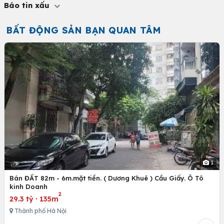
Báo tin xấu
BẤT ĐỘNG SẢN BẠN QUAN TÂM
1
Bán ĐẤT 82m - 6m.mặt tiền. ( Dương Khuê ) Cầu Giấy. Ô Tô
kinh Doanh
2
29.3 tỷ
·
135m
Thành phố Hà Nội