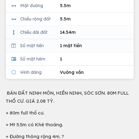
Mặt đường
5.5m
Chiều rộng đất
5.5m
Chiều dài đất
14.54m
Số mặt tiền
1 mặt tiền
Số mặt hẻm
1
Hình dáng
Vuông vắn
BÁN ĐẤT NINH MÔN, HIỀN NINH, SÓC SƠN. 80M FULL
THỔ CƯ. GIÁ 2.08 TỶ.
+ 80m full thổ cư.
+ Mt 5.5m có Khê thoáng.
+ Đường thông rộng 4m. ?