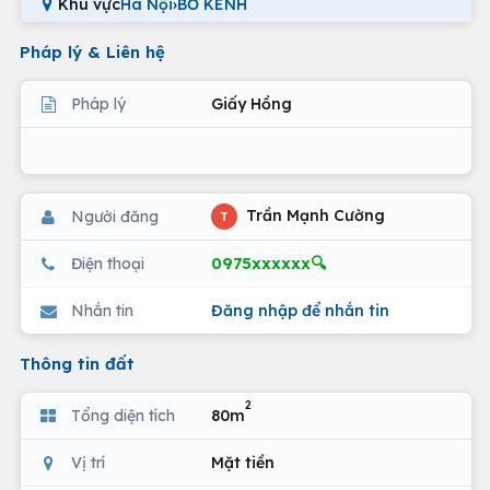
Khu vực
Hà Nội
›
BỜ KÊNH
Pháp lý & Liên hệ
Pháp lý
Giấy Hồng
Trần Mạnh Cường
Người đăng
T
0975xxxxxx🔍
Điện thoại
Nhắn tin
Đăng nhập để nhắn tin
Thông tin đất
2
Tổng diện tích
80m
Vị trí
Mặt tiền