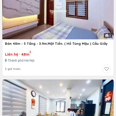
3
Bán 48m - 5 Tầng - 3.9m.Mặt Tiền. ( Hồ Tùng Mậu ) Cầu Giấy
2
Liên hệ
·
48m
Thành phố Hà Nội
5 giờ trước