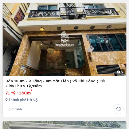
5
Bán 180m - 9 Tầng - 8m.Mặt Tiền.( Võ Chí Công ) Cầu
Giấy.Thu 5 Tỷ/Năm
2
71 tỷ
·
180m
Thành phố Hà Nội
5 giờ trước