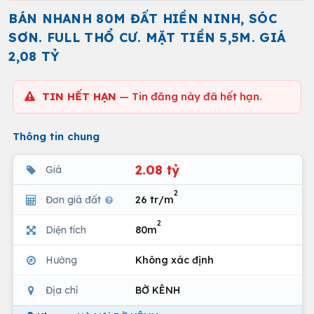
BÁN NHANH 80M ĐẤT HIỀN NINH, SÓC
SƠN. FULL THỔ CƯ. MẶT TIỀN 5,5M. GIÁ
2,08 TỶ
TIN HẾT HẠN
— Tin đăng này đã hết hạn.
Thông tin chung
2.08 tỷ
Giá
2
Đơn giá đất
26 tr/m
2
Diện tích
80m
Hướng
Không xác định
Địa chỉ
BỜ KÊNH