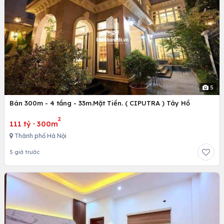
5
Bán 300m - 4 tầng - 33m.Mặt Tiền. ( CIPUTRA ) Tây Hồ
2
111 tỷ
·
300m
Thành phố Hà Nội
5 giờ trước