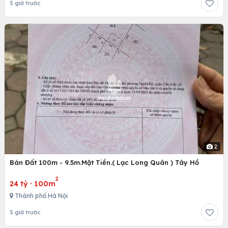
5 giờ trước
2
Bán Đất 100m - 9.5m.Mặt Tiền.( Lạc Long Quân ) Tây Hồ
2
24 tỷ
·
100m
Thành phố Hà Nội
5 giờ trước