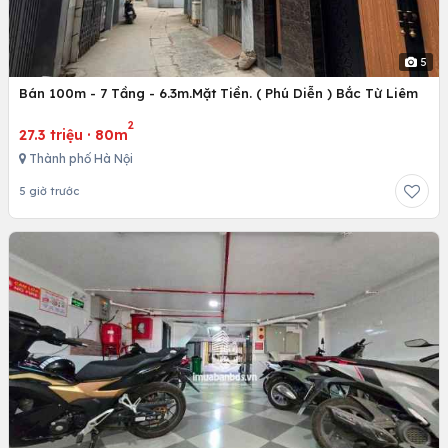
5
Bán 100m - 7 Tầng - 6.3m.Mặt Tiền. ( Phú Diễn ) Bắc Từ Liêm
2
27.3 triệu
·
80m
Thành phố Hà Nội
5 giờ trước