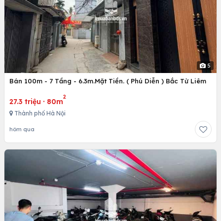
5
Bán 100m - 7 Tầng - 6.3m.Mặt Tiền. ( Phú Diễn ) Bắc Từ Liêm
2
27.3 triệu
·
80m
Thành phố Hà Nội
hôm qua