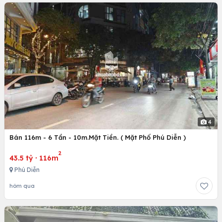
4
Bán 116m - 6 Tần - 10m.Mặt Tiền. ( Mặt Phố Phú Diễn )
2
43.5 tỷ
·
116m
Phú Diễn
hôm qua