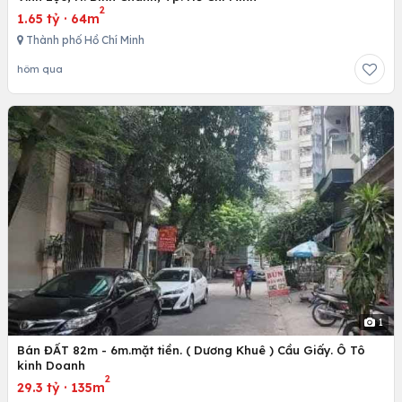
2
1.65 tỷ
·
64m
Thành phố Hồ Chí Minh
hôm qua
1
Bán ĐẤT 82m - 6m.mặt tiền. ( Dương Khuê ) Cầu Giấy. Ô Tô
kinh Doanh
2
29.3 tỷ
·
135m