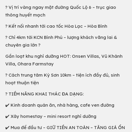
? Vị trí vàng ngay mặt đường Quốc Lộ 6 – trục giao
thông huyết mạch
? Kết nối nhanh tới cao tốc Hòa Lạc – Hòa Bình
? Chỉ 4km tới KCN Bình Phú – lượng khách vãng lai &
chuyên gia lớn ?
Gần loạt khu nghỉ dưỡng HOT: Onsen Villas, Vũ Khánh
Villa, Ohara Farmstay
? Cách trung tâm Kỳ Sơn 10km – tiện ích đầy đủ, sinh
hoạt thuận tiện
? TIỀM NĂNG KHAI THÁC ĐA DẠNG:
✔️ Kinh doanh quán ăn, nhà hàng, cafe ven đường
✔️ Xây homestay – mini resort nghỉ dưỡng
✔️ Mua để đầu tư – GIỮ TIỀN AN TOÀN – TĂNG GIÁ ỔN