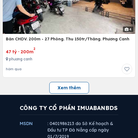
4
Bán CHDV. 200m - 27 Phòng. Thu 150tr/Tháng. Phương Canh
2
47 tỷ
·
200m
phương canh
hôm qua
Xem thêm
CÔNG TY CỔ PHẦN IMUABANBDS
MSDN
: 0401986213 do Sở Kế hoạch &
Đầu tư TP Đà Nẵng cấp ngày
01/7/2019