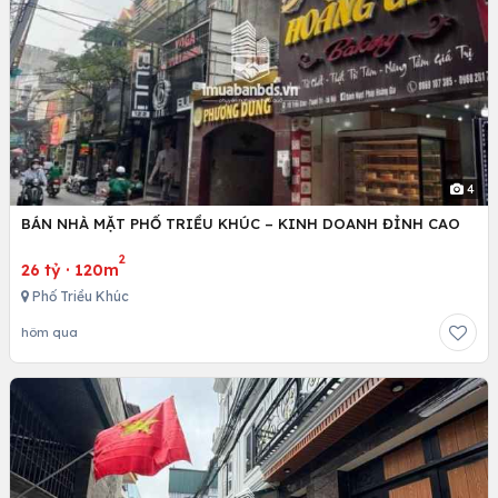
4
BÁN NHÀ MẶT PHỐ TRIỀU KHÚC – KINH DOANH ĐỈNH CAO
2
26 tỷ
·
120m
Phố Triều Khúc
hôm qua