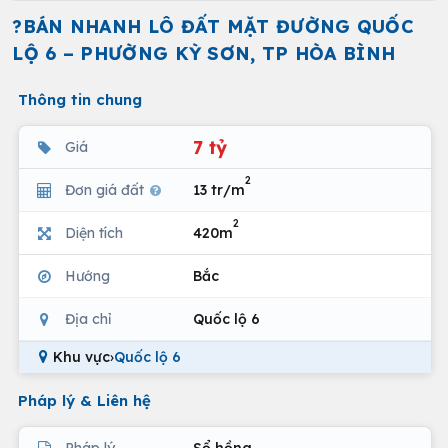
?BÁN NHANH LÔ ĐẤT MẶT ĐƯỜNG QUỐC
LỘ 6 – PHƯỜNG KỲ SƠN, TP HÒA BÌNH
Thông tin chung
7 tỷ
Giá
2
Đơn giá đất
13 tr/m
2
Diện tích
420m
Hướng
Bắc
Địa chỉ
Quốc lộ 6
Khu vực
›
Quốc lộ 6
Pháp lý & Liên hệ
Pháp lý
Sổ hồng