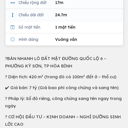
Chiều rộng đất
17m
Chiều dài đất
24.7m
Số mặt tiền
1 mặt tiền
Hình dáng
Vuông vắn
?BÁN NHANH LÔ ĐẤT MẶT ĐƯỜNG QUỐC LỘ 6 –
PHƯỜNG KỲ SƠN, TP HÒA BÌNH
? Diện tích: 420 m² (trong đó có 100m² đất ở – thổ cư)
✔️ Giá bán: 7 tỷ (Giá bao phí công chứng và sang tên)
? Pháp lý: Sổ đỏ riêng, công chứng sang tên ngay trong
ngày
? CƠ HỘI ĐẦU TƯ – KINH DOANH – NGHỈ DƯỠNG SINH
LỜI CAO