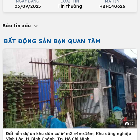
NGÀY ĐĂNG
LOẠI TIN
MÃ TIN
03/09/2025
Tin thường
HBH140626
Báo tin xấu
BẤT ĐỘNG SẢN BẠN QUAN TÂM
17
Đất nền dự án khu dân cư 64m2 =4mx16m, Khu công nghiệp
Vĩnh Lộc, H. Bình Chánh, Tp. Hồ Chí Minh