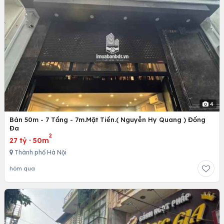
4
Bán 50m - 7 Tầng - 7m.Mặt Tiền.( Nguyễn Hy Quang ) Đống
Đa
2
27 tỷ
·
50m
Thành phố Hà Nội
hôm qua