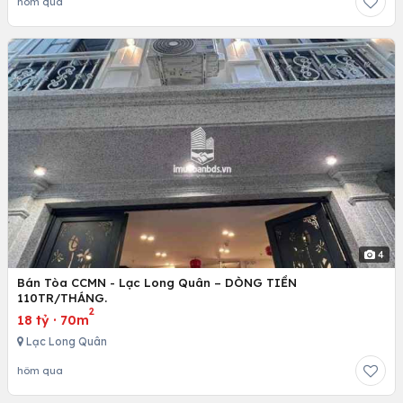
hôm qua
4
Bán Tòa CCMN - Lạc Long Quân – DÒNG TIỀN
110TR/THÁNG.
2
18 tỷ
·
70m
Lạc Long Quân
hôm qua