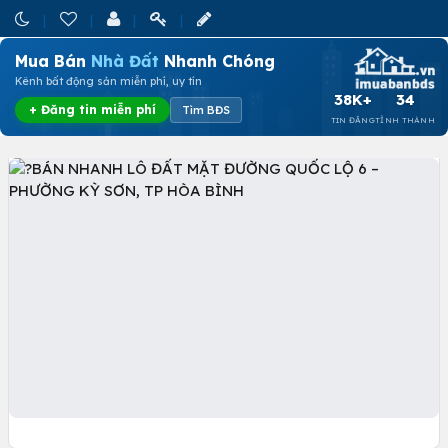
Mua Bán
Nhà Đất
Nhanh Chóng
Kênh bất động sản miễn phí, uy tín
38K+
34
+ Đăng tin miễn phí
Tìm BĐS
TIN ĐĂNG
TỈNH THÀNH