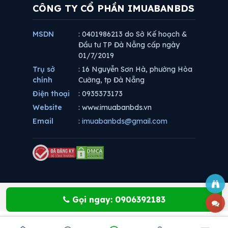
CÔNG TY CỔ PHẦN IMUABANBDS
MSDN
: 0401986213 do Sở Kế hoạch &
Đầu tư TP Đà Nẵng cấp ngày
01/7/2019
Trụ sở
: 16 Nguyễn Sơn Hà, phường Hòa
chính
Cường, tp Đà Nẵng
Điện thoại
: 0935373173
Website
: www.imuabanbds.vn
Email
:
imuabanbds@gmail.com
Gọi ngay: 0906392183