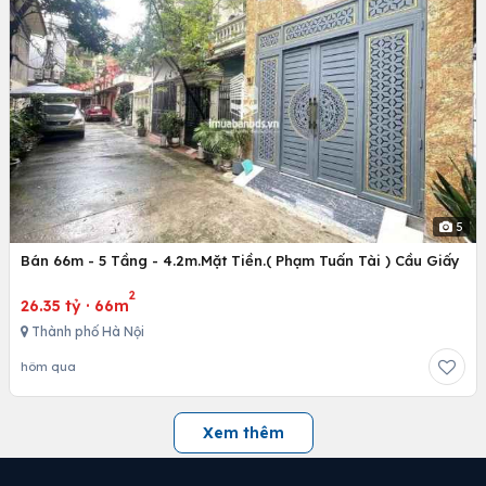
5
Bán 66m - 5 Tầng - 4.2m.Mặt Tiền.( Phạm Tuấn Tài ) Cầu Giấy
2
26.35 tỷ
·
66m
Thành phố Hà Nội
hôm qua
Xem thêm