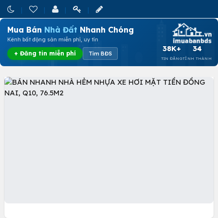
Mua Bán
Nhà Đất
Nhanh Chóng
Kênh bất động sản miễn phí, uy tín
38K+
34
+ Đăng tin miễn phí
Tìm BĐS
TIN ĐĂNG
TỈNH THÀNH