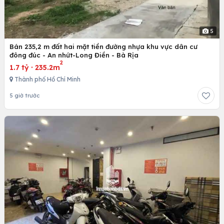
5
Bán 235,2 m đất hai mặt tiền đường nhựa khu vực dân cư
đông đúc - An nhứt-Long Điền - Bà Rịa
2
1.7 tỷ
·
235.2m
Thành phố Hồ Chí Minh
5 giờ trước