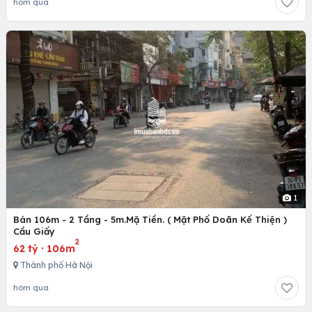
hôm qua
1
Bán 106m - 2 Tầng - 5m.Mặ Tiền. ( Mặt Phố Doãn Kế Thiện )
Cầu Giấy
2
62 tỷ
·
106m
Thành phố Hà Nội
hôm qua