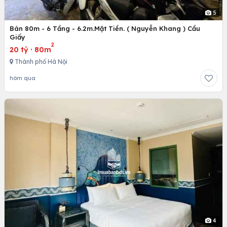
5
Bán 80m - 6 Tầng - 6.2m.Mặt Tiền. ( Nguyễn Khang ) Cầu
Giấy
2
20 tỷ
·
80m
Thành phố Hà Nội
hôm qua
4