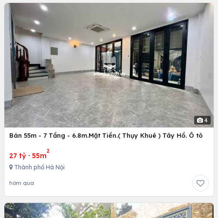
4
Bán 55m - 7 Tầng - 6.8m.Mặt Tiền.( Thụy Khuê ) Tây Hồ. Ô tô
2
27 tỷ
·
55m
Thành phố Hà Nội
hôm qua