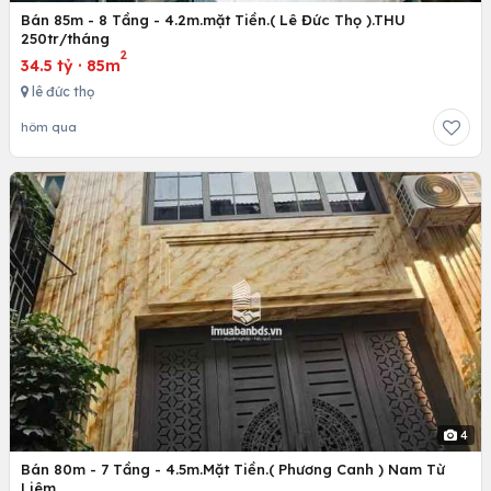
Bán 85m - 8 Tầng - 4.2m.mặt Tiền.( Lê Đức Thọ ).THU
250tr/tháng
2
34.5 tỷ
·
85m
lê đức thọ
hôm qua
4
Bán 80m - 7 Tầng - 4.5m.Mặt Tiền.( Phương Canh ) Nam Từ
Liêm