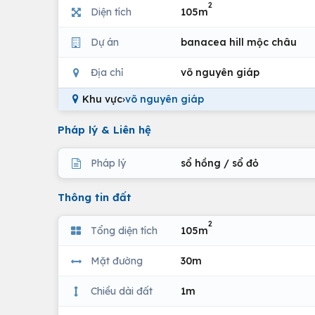
2
Diện tích
105m
Dự án
banacea hill mộc châu
Địa chỉ
võ nguyên giáp
Khu vực
›
võ nguyên giáp
Pháp lý & Liên hệ
Pháp lý
sổ hồng / sổ đỏ
Thông tin đất
2
Tổng diện tích
105m
Mặt đường
30m
Chiều dài đất
1m