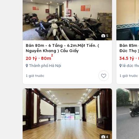
5
Bán 80m - 6 Tầng - 6.2m.Mặt Tiền. (
Bán 85m -
Nguyễn Khang ) Cầu Giấy
Đức Thọ 
2
20 tỷ
·
80m
34.5 tỷ
·
Thành phố Hà Nội
lê đức th
1 giờ trước
1 giờ trước
4