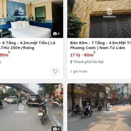
4
 8 Tầng - 4.2m.mặt Tiền.( Lê
Bán 80m - 7 Tầng - 4.5m.Mặt Ti
).THU 250tr/tháng
Phương Canh ) Nam Từ Liêm
2
2
85m
17 tỷ
·
80m
ọ
Thành phố Hà Nội
1 giờ trước
4