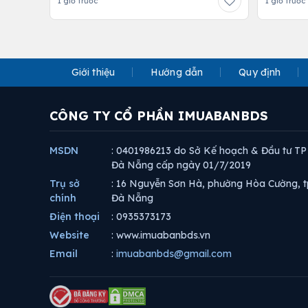
1 giờ trước
1 giờ trước
Giới thiệu
Hướng dẫn
Quy định
CÔNG TY CỔ PHẦN IMUABANBDS
MSDN
: 0401986213 do Sở Kế hoạch & Đầu tư TP
Đà Nẵng cấp ngày 01/7/2019
Trụ sở
: 16 Nguyễn Sơn Hà, phường Hòa Cường, t
chính
Đà Nẵng
Điện thoại
: 0935373173
Website
: www.imuabanbds.vn
Email
:
imuabanbds@gmail.com