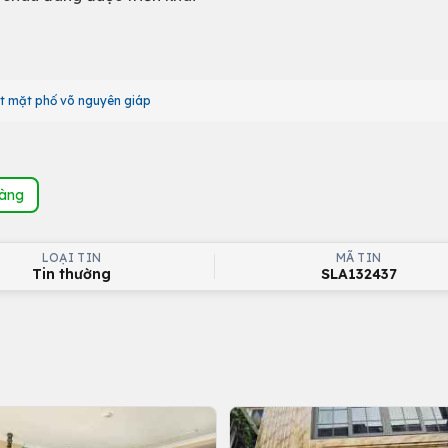
t mặt phố võ nguyên giáp
hàng
LOẠI TIN
MÃ TIN
Tin thường
SLA132437