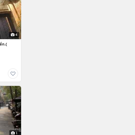
4
ền.(
1