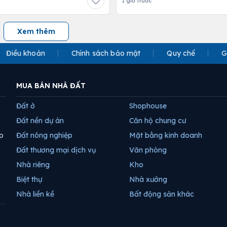
1 giờ trước
Xem thêm
Điều khoản
Chính sách bảo mật
Quy chế
G
MUA BÁN NHÀ ĐẤT
Đất ở
Shophouse
Đất nền dự án
Căn hộ chung cư
p
Đất nông nghiệp
Mặt bằng kinh doanh
Đất thương mại dịch vụ
Văn phòng
Nhà riêng
Kho
Biệt thự
Nhà xưởng
Nhà liền kề
Bất động sản khác