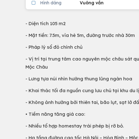
Hình dáng
Vuông vắn
- Diện tích 105 m2
- Mặt tiền: 7.5m, vỉa hè 5m, đường trước nhà 30m
- Pháp lý sổ đỏ chính chủ
- Vị trí tại trung tâm cao nguyên mộc châu sát 
Mộc Châu
- Lưng tựa núi nhìn hướng thung lũng ngàn hoa
- Khai thác tối đa nguồn cung lưu chú tại khu du l
- Không ảnh hưởng bởi thiên tai, bão lụt, sạt lở đấ
• Tiềm năng tăng giá cao:
- Nhiều tổ hợp homestay trái phép bị rỡ bỏ.
- Hạ tầng đường cao tốc Hà Nội – Hòa Bình – Mộc