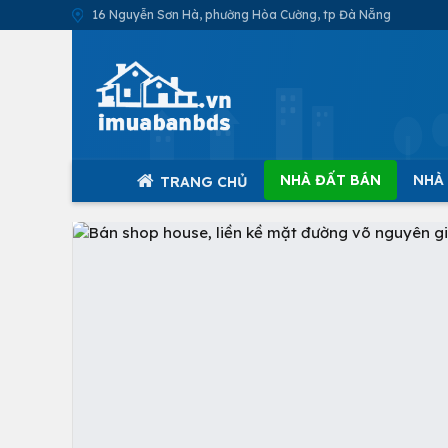
16 Nguyễn Sơn Hà, phường Hòa Cường, tp Đà Nẵng
NHÀ ĐẤT BÁN
NHÀ
TRANG CHỦ