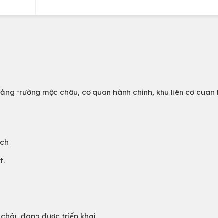
quảng trường mộc châu, cơ quan hành chính, khu liên cơ quan
ịch
t.
 châu đang được triển khai