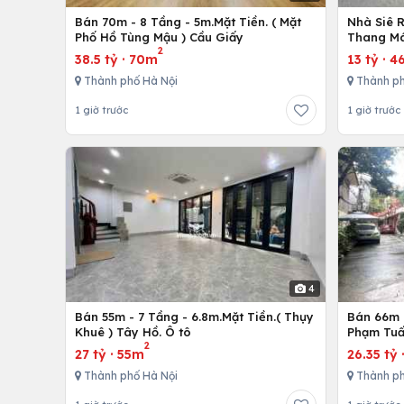
Bán 70m - 8 Tầng - 5m.Mặt Tiền. ( Mặt
Nhà Siê 
Phố Hồ Tùng Mậu ) Cầu Giấy
Thang Má
2
38.5 tỷ
·
70m
13 tỷ
·
4
Thành phố Hà Nội
Thành ph
1 giờ trước
1 giờ trước
4
Bán 55m - 7 Tầng - 6.8m.Mặt Tiền.( Thụy
Bán 66m -
Khuê ) Tây Hồ. Ô tô
Phạm Tuấ
2
27 tỷ
·
55m
26.35 tỷ
Thành phố Hà Nội
Thành ph