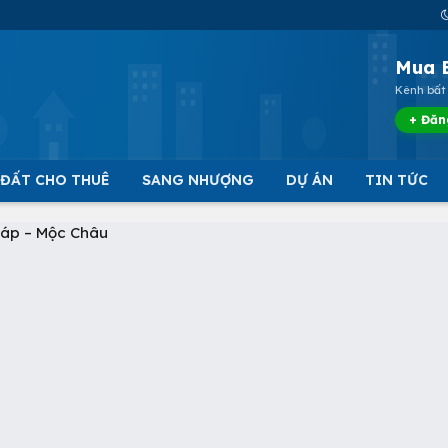
Mua 
Kênh bất 
+ Đăn
 ĐẤT CHO THUÊ
SANG NHƯỢNG
DỰ ÁN
TIN TỨC