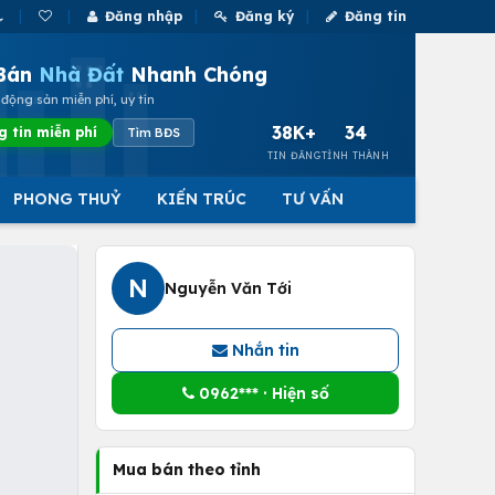
Đăng nhập
Đăng ký
Đăng tin
Bán
Nhà Đất
Nhanh Chóng
động sản miễn phí, uy tín
38K+
34
g tin miễn phí
Tìm BĐS
TIN ĐĂNG
TỈNH THÀNH
PHONG THUỶ
KIẾN TRÚC
TƯ VẤN
N
Nguyễn Văn Tới
Nhắn tin
0962*** · Hiện số
Mua bán theo tỉnh