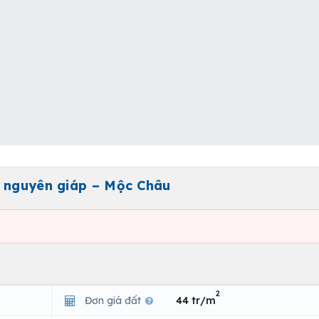
õ nguyên giáp – Mộc Châu
2
Đơn giá đất
44 tr/m