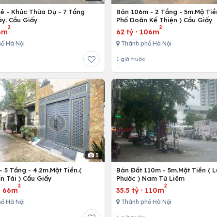
Rẻ - Khúc Thừa Dụ - 7 Tầng
Bán 106m - 2 Tầng - 5m.Mặ Tiền
y. Cầu Giấy
Phố Doãn Kế Thiện ) Cầu Giấy
2
2
6m
62 tỷ
·
106m
ố Hà Nội
Thành phố Hà Nội
1 giờ trước
5
 5 Tầng - 4.2m.Mặt Tiền.(
Bán Đất 110m - 5m.Mặt Tiền ( 
n Tài ) Cầu Giấy
Phước ) Nam Từ Liêm
2
2
·
66m
35.5 tỷ
·
110m
ố Hà Nội
Thành phố Hà Nội