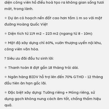
diện công viên hồ điều hoà tạo ra không gian sống tươi
mát, trong lành.
⭐️ Dự án có hoạch nền đất cao hơn tầm 1 m so với mặt
đường Hoàng Quốc Việt
⭐️ Diện tích từ 119 m2 – 223 m2 (ngang từ 8 - 10m)
⭐️ Mật độ xây dựng chỉ 60%, vườn thượng uyển nội khu,
công viên văn hóa.
? Siêu ưu đãi đầu tư sinh lời:
⭐️ Thanh toán 8 đợt gần 18 tháng trải dài.
⭐️ Ngân hàng BIDV hỗ trợ lên đến 70% GTHD - 12 tháng
đầu tiên ân hạn gốc lãi.
⭐️ Đặc biệt xây dựng: Tường riêng + Móng riêng, sử
dụng gạch không nung cách âm tốt, chống thấm hiệu
quả.