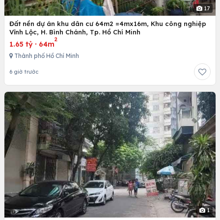
17
Đất nền dự án khu dân cư 64m2 =4mx16m, Khu công nghiệp
Vĩnh Lộc, H. Bình Chánh, Tp. Hồ Chí Minh
2
1.65 tỷ
·
64m
Thành phố Hồ Chí Minh
6 giờ trước
1