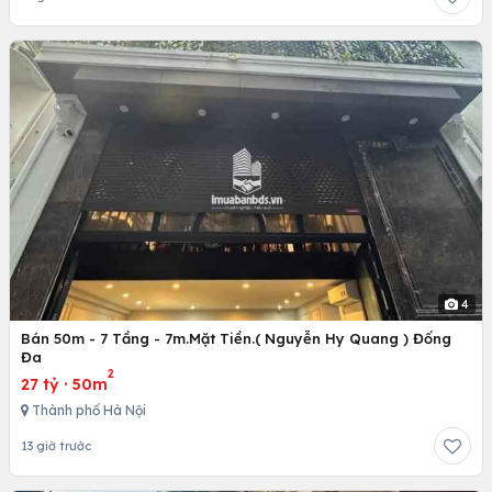
4
Bán 50m - 7 Tầng - 7m.Mặt Tiền.( Nguyễn Hy Quang ) Đống
Đa
2
27 tỷ
·
50m
Thành phố Hà Nội
13 giờ trước