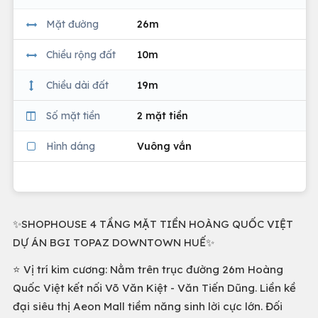
Mặt đường
26m
Chiều rộng đất
10m
Chiều dài đất
19m
Số mặt tiền
2 mặt tiền
Hình dáng
Vuông vắn
✨SHOPHOUSE 4 TẦNG MẶT TIỀN HOÀNG QUỐC VIỆT
DỰ ÁN BGI TOPAZ DOWNTOWN HUẾ✨
⭐️ Vị trí kim cương: Nằm trên trục đường 26m Hoàng
Quốc Việt kết nối Võ Văn Kiệt - Văn Tiến Dũng. Liền kề
đại siêu thị Aeon Mall tiềm năng sinh lời cực lớn. Đối