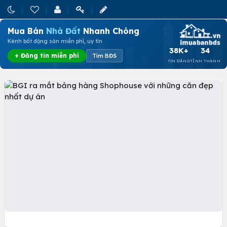
Mua Bán
Nhà Đất
Nhanh Chóng
Kênh bất động sản miễn phí, uy tín
38K+
34
+ Đăng tin miễn phí
Tìm BĐS
TIN ĐĂNG
TỈNH THÀNH