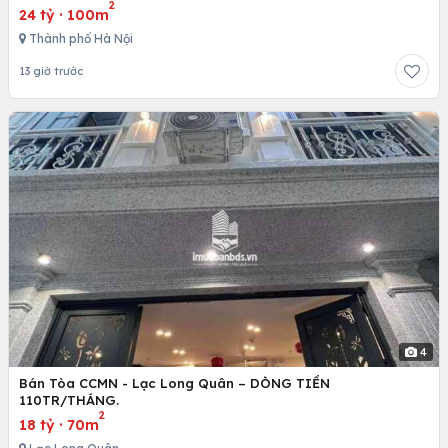
2
24 tỷ
·
100m
Thành phố Hà Nội
13 giờ trước
4
Bán Tòa CCMN - Lạc Long Quân – DÒNG TIỀN
110TR/THÁNG.
2
18 tỷ
·
70m