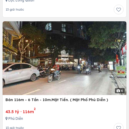
Lạc Long Quân
13 giờ trước
4
Bán 116m - 6 Tần - 10m.Mặt Tiền. ( Mặt Phố Phú Diễn )
2
43.5 tỷ
·
116m
Phú Diễn
13 giờ trước