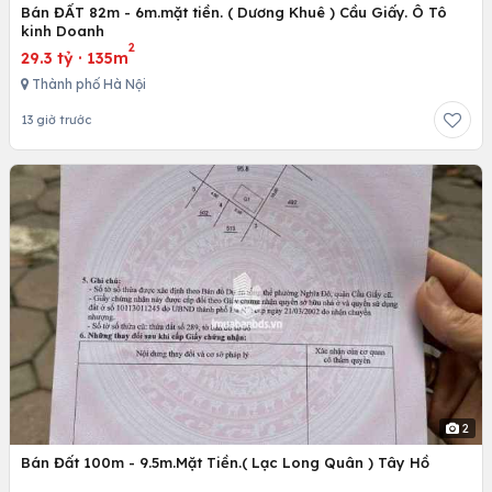
Bán ĐẤT 82m - 6m.mặt tiền. ( Dương Khuê ) Cầu Giấy. Ô Tô
kinh Doanh
2
29.3 tỷ
·
135m
Thành phố Hà Nội
13 giờ trước
2
Bán Đất 100m - 9.5m.Mặt Tiền.( Lạc Long Quân ) Tây Hồ