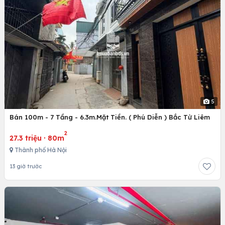
5
Bán 100m - 7 Tầng - 6.3m.Mặt Tiền. ( Phú Diễn ) Bắc Từ Liêm
2
27.3 triệu
·
80m
Thành phố Hà Nội
13 giờ trước