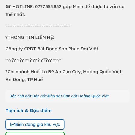
☎ HOTLINE: 0777.555.832 gặp Minh để được tư vấn cụ
thể nhất.
------------------------------------
?THÔNG TIN LIÊN HỆ:
Công ty CPĐT Bất Động Sản Phúc Đại Việt
"???̂́? ??̣? ???́ ???̣ ??̛?̛?? ???"
?Chi nhánh Huế: Lô B9 An Cựu City, Hoàng Quốc Việt,
An Đông, TP Huế
Bán nhà đất
Bán đất
Bán đất
Bán đất Hoàng Quốc Việt
Tiện ích & Đặc điểm
Biến động giá khu vực