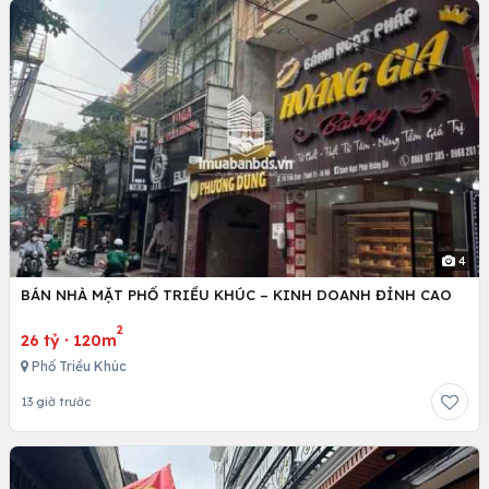
4
BÁN NHÀ MẶT PHỐ TRIỀU KHÚC – KINH DOANH ĐỈNH CAO
2
26 tỷ
·
120m
Phố Triều Khúc
13 giờ trước