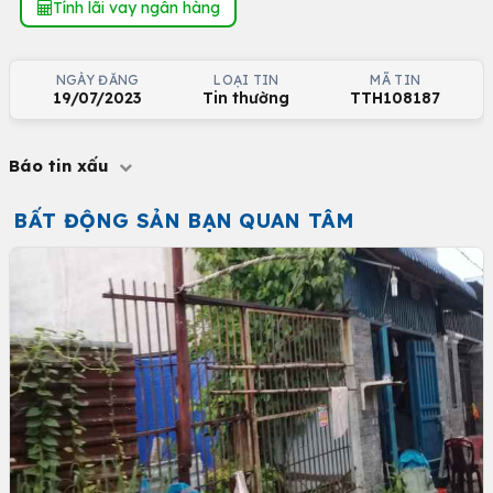
Tính lãi vay ngân hàng
NGÀY ĐĂNG
LOẠI TIN
MÃ TIN
19/07/2023
Tin thường
TTH108187
Báo tin xấu
BẤT ĐỘNG SẢN BẠN QUAN TÂM