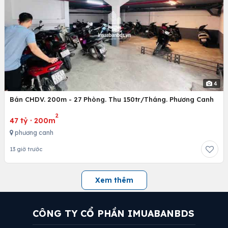
4
Bán CHDV. 200m - 27 Phòng. Thu 150tr/Tháng. Phương Canh
2
47 tỷ
·
200m
phương canh
13 giờ trước
Xem thêm
CÔNG TY CỔ PHẦN IMUABANBDS