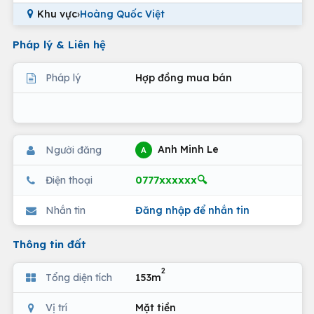
Khu vực
›
Hoàng Quốc Việt
Pháp lý & Liên hệ
Pháp lý
Hợp đồng mua bán
Anh Minh Le
Người đăng
A
0777xxxxxx🔍
Điện thoại
Nhắn tin
Đăng nhập để nhắn tin
Thông tin đất
2
Tổng diện tích
153m
Vị trí
Mặt tiền