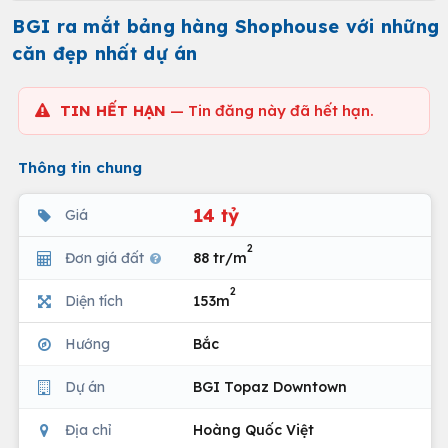
BGI ra mắt bảng hàng Shophouse với những
căn đẹp nhất dự án
TIN HẾT HẠN
— Tin đăng này đã hết hạn.
Thông tin chung
14 tỷ
Giá
2
Đơn giá đất
88 tr/m
2
Diện tích
153m
Hướng
Bắc
Dự án
BGI Topaz Downtown
Địa chỉ
Hoàng Quốc Việt