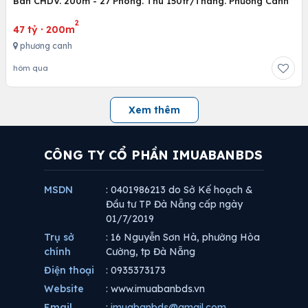
Bán CHDV. 200m - 27 Phòng. Thu 150tr/Tháng. Phương Canh
2
47 tỷ
·
200m
phương canh
hôm qua
Xem thêm
CÔNG TY CỔ PHẦN IMUABANBDS
MSDN
: 0401986213 do Sở Kế hoạch &
Đầu tư TP Đà Nẵng cấp ngày
01/7/2019
Trụ sở
: 16 Nguyễn Sơn Hà, phường Hòa
chính
Cường, tp Đà Nẵng
Điện thoại
: 0935373173
Website
: www.imuabanbds.vn
Email
:
imuabanbds@gmail.com