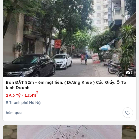
1
Bán ĐẤT 82m - 6m.mặt tiền. ( Dương Khuê ) Cầu Giấy. Ô Tô
kinh Doanh
2
29.3 tỷ
·
135m
Thành phố Hà Nội
hôm qua