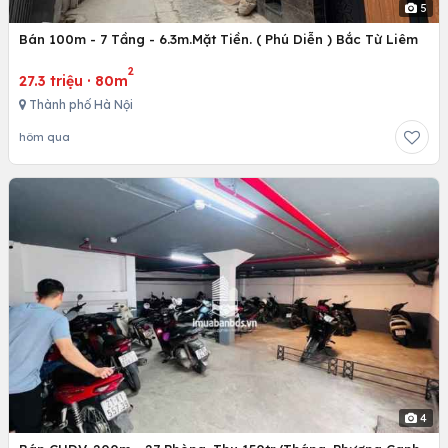
5
Bán 100m - 7 Tầng - 6.3m.Mặt Tiền. ( Phú Diễn ) Bắc Từ Liêm
2
27.3 triệu
·
80m
Thành phố Hà Nội
hôm qua
4