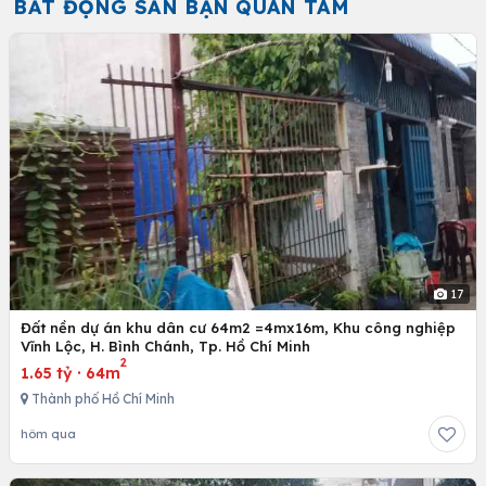
BẤT ĐỘNG SẢN BẠN QUAN TÂM
17
Đất nền dự án khu dân cư 64m2 =4mx16m, Khu công nghiệp
Vĩnh Lộc, H. Bình Chánh, Tp. Hồ Chí Minh
2
1.65 tỷ
·
64m
Thành phố Hồ Chí Minh
hôm qua