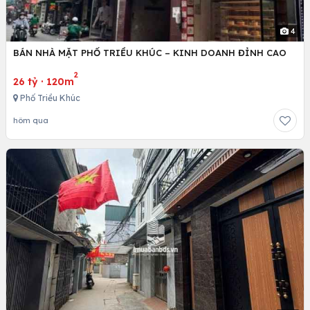
4
BÁN NHÀ MẶT PHỐ TRIỀU KHÚC – KINH DOANH ĐỈNH CAO
2
26 tỷ
·
120m
Phố Triều Khúc
hôm qua