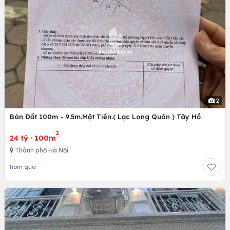
2
Bán Đất 100m - 9.5m.Mặt Tiền.( Lạc Long Quân ) Tây Hồ
2
24 tỷ
·
100m
Thành phố Hà Nội
hôm qua