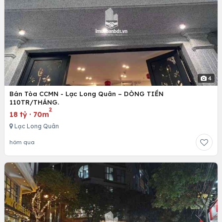
4
Bán Tòa CCMN - Lạc Long Quân – DÒNG TIỀN
110TR/THÁNG.
2
18 tỷ
·
70m
Lạc Long Quân
hôm qua