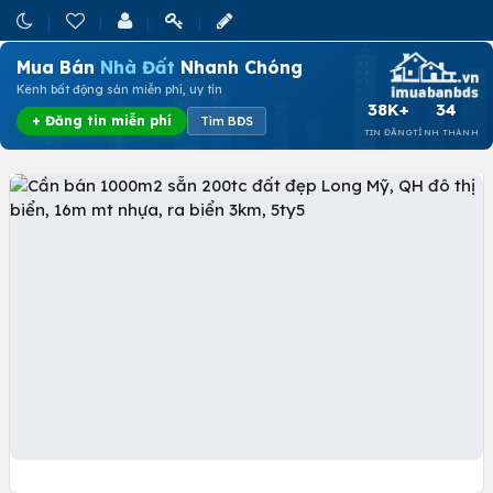
Mua Bán
Nhà Đất
Nhanh Chóng
Kênh bất động sản miễn phí, uy tín
38K+
34
+ Đăng tin miễn phí
Tìm BĐS
TIN ĐĂNG
TỈNH THÀNH