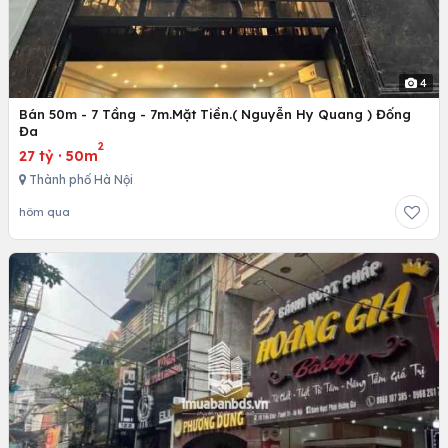
4
Bán 50m - 7 Tầng - 7m.Mặt Tiền.( Nguyễn Hy Quang ) Đống
Đa
2
27 tỷ
·
50m
Thành phố Hà Nội
hôm qua