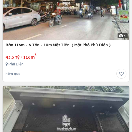
4
Bán 116m - 6 Tần - 10m.Mặt Tiền. ( Mặt Phố Phú Diễn )
2
43.5 tỷ
·
116m
Phú Diễn
hôm qua