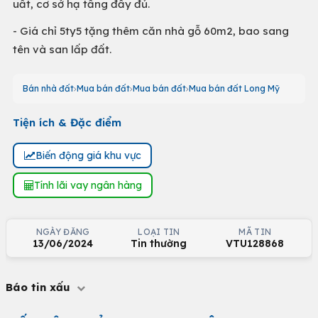
uất, cơ sở hạ tầng đầy đủ.
- Giá chỉ 5ty5 tặng thêm căn nhà gỗ 60m2, bao sang
tên và san lấp đất.
Bán nhà đất
Mua bán đất
Mua bán đất
Mua bán đất Long Mỹ
Tiện ích & Đặc điểm
Biến động giá khu vực
Tính lãi vay ngân hàng
NGÀY ĐĂNG
LOẠI TIN
MÃ TIN
13/06/2024
Tin thường
VTU128868
Báo tin xấu