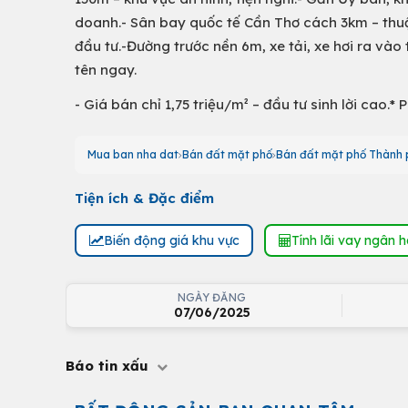
doanh.- Sân bay quốc tế Cần Thơ cách 3km – thuậ
đầu tư.-Đường trước nền 6m, xe tải, xe hơi ra vào
tên ngay.
- Giá bán chỉ 1,75 triệu/m² – đầu tư sinh lời cao.*
Mua ban nha dat
Bán đất mặt phố
Bán đất mặt phố Thành 
Tiện ích & Đặc điểm
Biến động giá khu vực
Tính lãi vay ngân 
NGÀY ĐĂNG
07/06/2025
Báo tin xấu