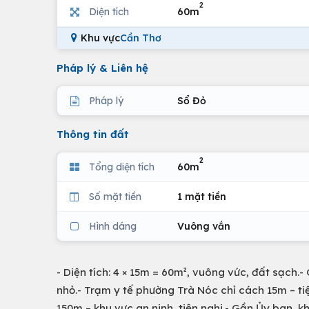
2
Diện tích
60m
Khu vực
Cần Thơ
Pháp lý & Liên hệ
Pháp lý
Sổ Đỏ
Thông tin đất
2
Tổng diện tích
60m
Số mặt tiền
1 mặt tiền
Hình dáng
Vuông vắn
- Diện tích: 4 × 15m = 60m², vuông vức, đất sạch.-
nhỏ.- Trạm y tế phường Trà Nóc chỉ cách 15m – ti
150m – khu vực an ninh, tiện nghi.- Gần Ủy ban, k