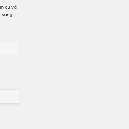
an cư và
à sang