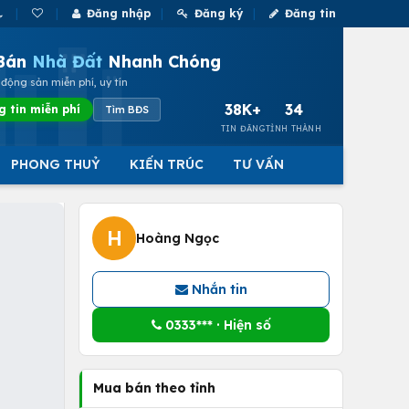
Đăng nhập
Đăng ký
Đăng tin
Bán
Nhà Đất
Nhanh Chóng
động sản miễn phí, uy tín
38K+
34
g tin miễn phí
Tìm BĐS
TIN ĐĂNG
TỈNH THÀNH
PHONG THUỶ
KIẾN TRÚC
TƯ VẤN
H
Hoàng Ngọc
Nhắn tin
0333*** · Hiện số
Mua bán theo tỉnh