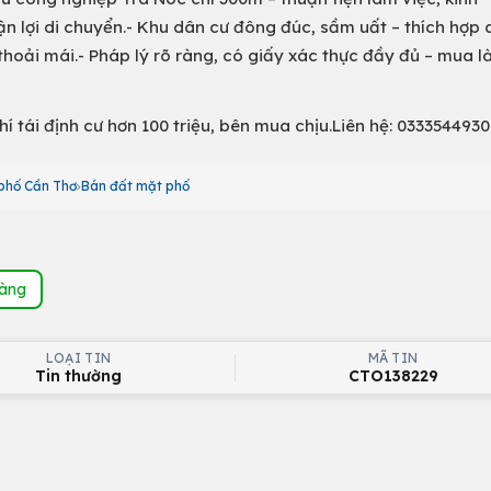
n lợi di chuyển.- Khu dân cư đông đúc, sầm uất – thích hợp 
 thoải mái.- Pháp lý rõ ràng, có giấy xác thực đầy đủ – mua l
 Phí tái định cư hơn 100 triệu, bên mua chịu.Liên hệ: 0333544930
phố Cần Thơ
Bán đất mặt phố
hàng
LOẠI TIN
MÃ TIN
Tin thường
CTO138229