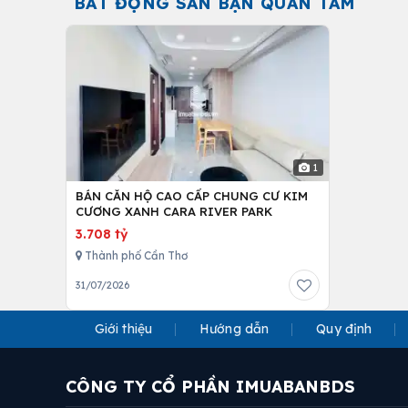
BẤT ĐỘNG SẢN BẠN QUAN TÂM
1
BÁN CĂN HỘ CAO CẤP CHUNG CƯ KIM
CƯƠNG XANH CARA RIVER PARK
3.708 tỷ
Thành phố Cần Thơ
31/07/2026
Giới thiệu
Hướng dẫn
Quy định
CÔNG TY CỔ PHẦN IMUABANBDS