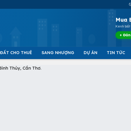
Mua 
Kênh bất 
+ Đăn
 ĐẤT CHO THUÊ
SANG NHƯỢNG
DỰ ÁN
TIN TỨC