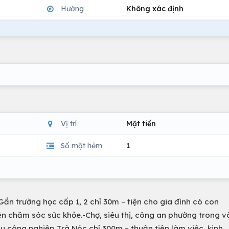
Hướng
Không xác định
Vị trí
Mặt tiền
Số mặt hẻm
1
 Gần trường học cấp 1, 2 chỉ 30m – tiện cho gia đình có con
ện chăm sóc sức khỏe.-Chợ, siêu thị, công an phường trong 
hu công nghiệp Trà Nóc chỉ 300m – thuận tiện làm việc, kinh