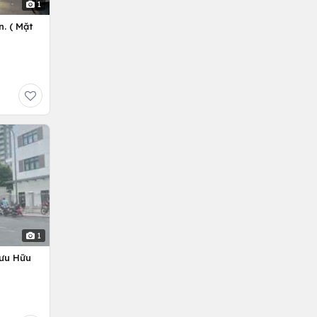
1
. ( Mặt
1
Lưu Hữu