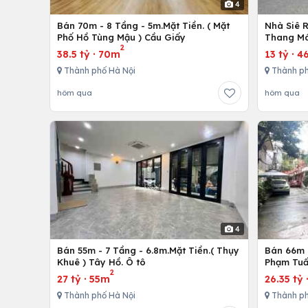
4
Bán 70m - 8 Tầng - 5m.Mặt Tiền. ( Mặt
Nhà Siê 
Phố Hồ Tùng Mậu ) Cầu Giấy
Thang Má
2
38.5 tỷ
·
70m
13 tỷ
·
4
Thành phố Hà Nội
Thành ph
hôm qua
hôm qua
4
Bán 55m - 7 Tầng - 6.8m.Mặt Tiền.( Thụy
Bán 66m -
Khuê ) Tây Hồ. Ô tô
Phạm Tuấ
2
27 tỷ
·
55m
26.35 tỷ
Thành phố Hà Nội
Thành ph