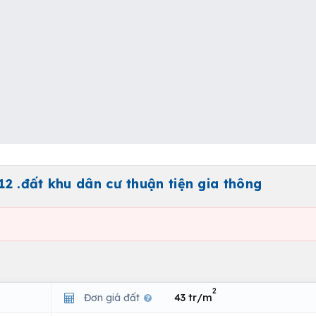
2 .đất khu dân cư thuận tiện gia thông
2
Đơn giá đất
43 tr/m