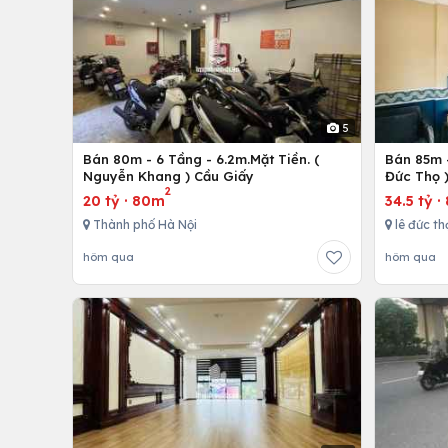
5
Bán 80m - 6 Tầng - 6.2m.Mặt Tiền. (
Bán 85m -
Nguyễn Khang ) Cầu Giấy
Đức Thọ 
2
20 tỷ
·
80m
34.5 tỷ
·
Thành phố Hà Nội
lê đức th
hôm qua
hôm qua