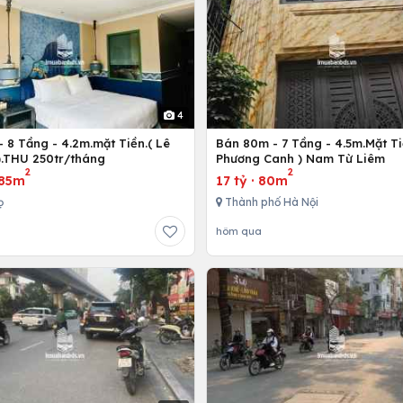
4
 8 Tầng - 4.2m.mặt Tiền.( Lê
Bán 80m - 7 Tầng - 4.5m.Mặt Ti
).THU 250tr/tháng
Phương Canh ) Nam Từ Liêm
2
2
85m
17 tỷ
·
80m
ọ
Thành phố Hà Nội
hôm qua