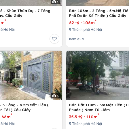
4
Rẻ - Khúc Thừa Dụ - 7 Tầng
Bán 106m - 2 Tầng - 5m.Mặ Tiền
y. Cầu Giấy
Phố Doãn Kế Thiện ) Cầu Giấy
2
2
6m
62 tỷ
·
106m
ố Hà Nội
Thành phố Hà Nội
hôm qua
5
 5 Tầng - 4.2m.Mặt Tiền.(
Bán Đất 110m - 5m.Mặt Tiền ( 
n Tài ) Cầu Giấy
Phước ) Nam Từ Liêm
2
2
·
66m
35.5 tỷ
·
110m
ố Hà Nội
Thành phố Hà Nội