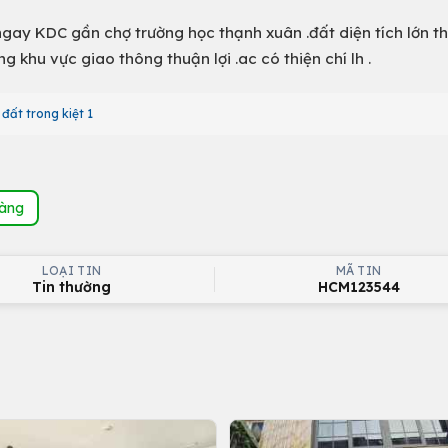
gay KDC gần chợ trường học thạnh xuân .đất diện tích lớn t
g khu vực giao thông thuận lợi .ac có thiện chí lh .
đất trong kiệt 1
hàng
LOẠI TIN
MÃ TIN
Tin thường
HCM123544