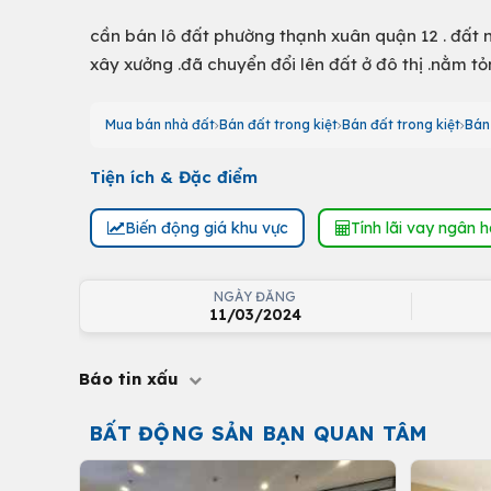
cần bán lô đất phường thạnh xuân quận 12 . đất n
xây xưởng .đã chuyển đổi lên đất ở đô thị .nằm tỏn
Mua bán nhà đất
Bán đất trong kiệt
Bán đất trong kiệt
Bán 
Tiện ích & Đặc điểm
Biến động giá khu vực
Tính lãi vay ngân 
NGÀY ĐĂNG
11/03/2024
Báo tin xấu
BẤT ĐỘNG SẢN BẠN QUAN TÂM