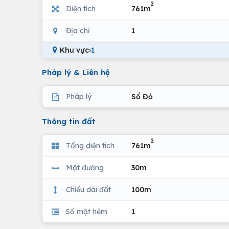
2
Diện tích
761m
Địa chỉ
1
Khu vực
›
1
Pháp lý & Liên hệ
Pháp lý
Sổ Đỏ
Thông tin đất
2
Tổng diện tích
761m
Mặt đường
30m
Chiều dài đất
100m
Số mặt hẻm
1