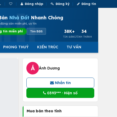
Đăng nhập
Đăng ký
Đăng tin
Bán
Nhà Đất
Nhanh Chóng
động sản miễn phí, uy tín
38K+
34
g tin miễn phí
Tìm BĐS
TIN ĐĂNG
TỈNH THÀNH
PHONG THUỶ
KIẾN TRÚC
TƯ VẤN
Á
Ánh Dương
Nhắn tin
0393*** · Hiện số
Mua bán theo tỉnh