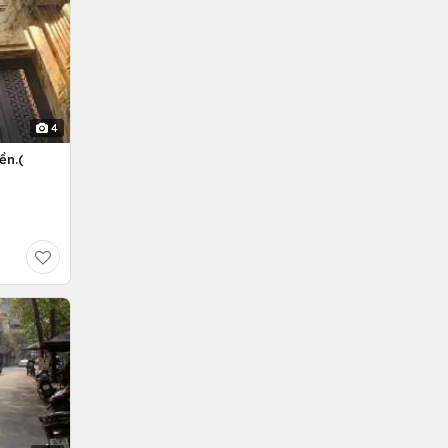
4
ền.(