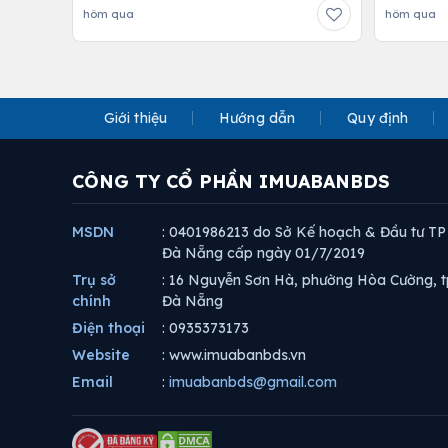
hôm qua
hôm qua
Giới thiệu
Hướng dẫn
Quy định
CÔNG TY CỔ PHẦN IMUABANBDS
MSDN
: 0401986213 do Sở Kế hoạch & Đầu tư TP
Đà Nẵng cấp ngày 01/7/2019
Trụ sở
: 16 Nguyễn Sơn Hà, phường Hòa Cường, t
chính
Đà Nẵng
Điện thoại
: 0935373173
Website
: www.imuabanbds.vn
Email
:
imuabanbds@gmail.com