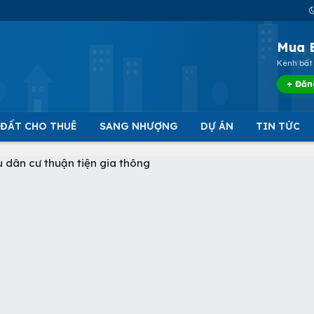
Mua 
Kênh bất 
+ Đăn
 ĐẤT CHO THUÊ
SANG NHƯỢNG
DỰ ÁN
TIN TỨC