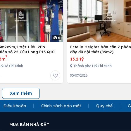
6
3m2x9m,1 trệt 1 lầu 2PN
Estella Heights bán căn 2 phò
tiền số 22 Cửu Long P15 Q10
đầy đủ nội thất (89m2)
2
3m
13.2 tỷ
ố Hồ Chí Minh
Thành phố Hồ Chí Minh
6
30/07/2026
Xem thêm
Điều khoản
Chính sách bảo mật
Quy chế
G
MUA BÁN NHÀ ĐẤT