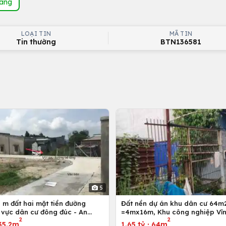
hàng
LOẠI TIN
MÃ TIN
Tin thường
BTN136581
5
 m đất hai mặt tiền đường
Đất nền dự án khu dân cư 64m
 vực dân cư đông đúc - An
=4mx16m, Khu công nghiệp Vĩn
2
2
g Điền - Bà Rịa
Bình Chánh, Tp. Hồ Chí Minh
35.2m
1.65 tỷ
·
64m