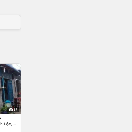
17
2
h Lộc, H.