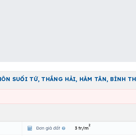
HÔN SUỐI TỨ, THẮNG HẢI, HÀM TÂN, BÌNH T
2
Đơn giá đất
3 tr/m