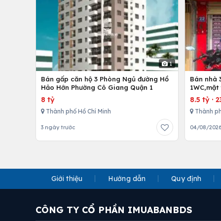
1
Bán gấp căn hộ 3 Phòng Ngủ đường Hồ
Bán nhà 
Hảo Hớn Phường Cô Giang Quận 1
1WC,mặt 
8 tỷ
8.5 tỷ
·
2
Thành phố Hồ Chí Minh
Thành ph
3 ngày trước
04/08/202
Giới thiệu
Hướng dẫn
Quy định
CÔNG TY CỔ PHẦN IMUABANBDS