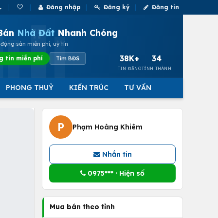
Đăng nhập
Đăng ký
Đăng tin
Bán
Nhà Đất
Nhanh Chóng
động sản miễn phí, uy tín
38K+
34
g tin miễn phí
Tìm BĐS
TIN ĐĂNG
TỈNH THÀNH
PHONG THUỶ
KIẾN TRÚC
TƯ VẤN
P
Phạm Hoàng Khiêm
Nhắn tin
0975*** · Hiện số
Mua bán theo tỉnh