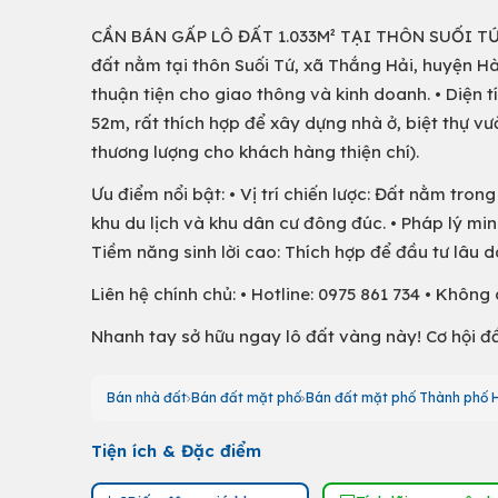
CẦN BÁN GẤP LÔ ĐẤT 1.033M² TẠI THÔN SUỐI TỨ, T
đất nằm tại thôn Suối Tứ, xã Thắng Hải, huyện H
thuận tiện cho giao thông và kinh doanh. • Diện tí
52m, rất thích hợp để xây dựng nhà ở, biệt thự vư
thương lượng cho khách hàng thiện chí).
Ưu điểm nổi bật: • Vị trí chiến lược: Đất nằm tron
khu du lịch và khu dân cư đông đúc. • Pháp lý mi
Tiềm năng sinh lời cao: Thích hợp để đầu tư lâu 
Liên hệ chính chủ: • Hotline: 0975 861 734 • Không
Nhanh tay sở hữu ngay lô đất vàng này! Cơ hội đ
Bán nhà đất
Bán đất mặt phố
Bán đất mặt phố Thành phố H
Tiện ích & Đặc điểm