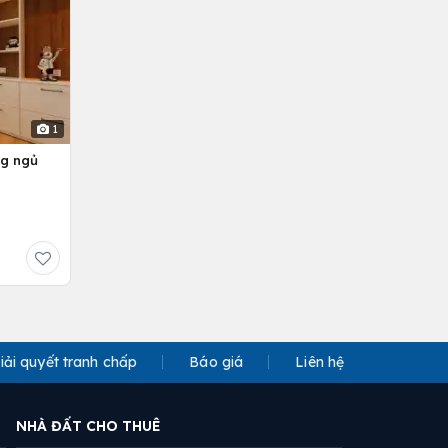
1
ng ngủ
iải quyết tranh chấp
Báo giá
Liên hệ
NHÀ ĐẤT CHO THUÊ