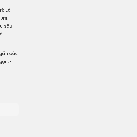
í: Lô
20m,
ều sâu
Có
 gần các
gọn. •