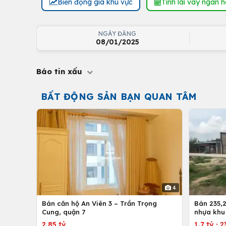
Biến động giá khu vực
Tính lãi vay ngân 
NGÀY ĐĂNG
08/01/2025
Báo tin xấu
BẤT ĐỘNG SẢN BẠN QUAN TÂM
4
Bán căn hộ An Viên 3 – Trần Trọng
Bán 235,2
Cung, quận 7
nhựa khu
nhứt-Lon
2.85 tỷ
1.7 tỷ
·
2