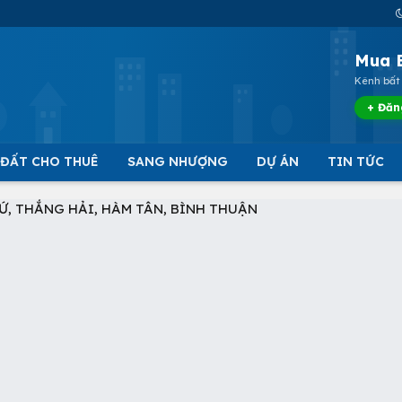
Mua 
Kênh bất 
+ Đăn
 ĐẤT CHO THUÊ
SANG NHƯỢNG
DỰ ÁN
TIN TỨC