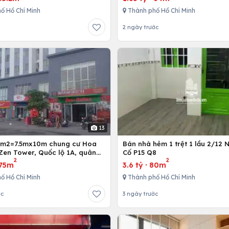
ố Hồ Chí Minh
Thành phố Hồ Chí Minh
2 ngày trước
13
5m2=7.5mx10m chung cư Hoa
Bán nhà hẻm 1 trệt 1 lầu 2/12 
Zen Tower, Quốc lộ 1A, quân
Cố P15 Q8
2
2
 Chí Minh, Việt Nam
75m
3.6 tỷ
·
80m
ố Hồ Chí Minh
Thành phố Hồ Chí Minh
ớc
3 ngày trước