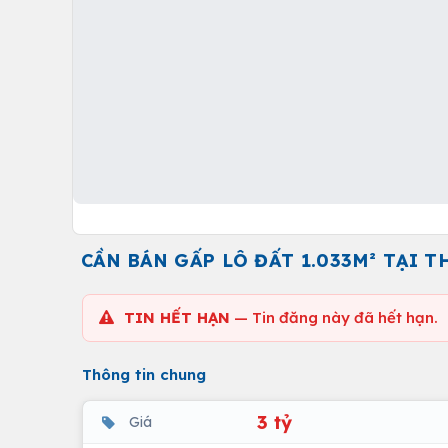
CẦN BÁN GẤP LÔ ĐẤT 1.033M² TẠI T
TIN HẾT HẠN
— Tin đăng này đã hết hạn.
Thông tin chung
3 tỷ
Giá