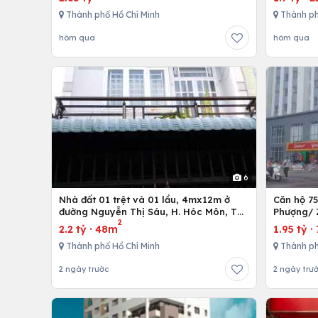
Thành phố Hồ Chí Minh
Thành ph
hôm qua
hôm qua
6
Nhà đất 01 trệt và 01 lầu, 4mx12m ở
Căn hộ 7
đường Nguyễn Thị Sáu, H. Hóc Môn, Tp.
Phượng/ 
2
Hồ Chí Minh
12,Tp. Hồ
2.2 tỷ
·
48m
1.95 tỷ
·
Thành phố Hồ Chí Minh
Thành ph
2 ngày trước
2 ngày trư