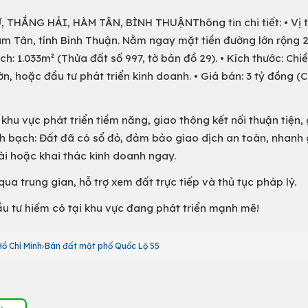
HẮNG HẢI, HÀM TÂN, BÌNH THUẬNThông tin chi tiết: • Vị tr
àm Tân, tỉnh Bình Thuận. Nằm ngay mặt tiền đường lớn rộng 
ch: 1.033m² (Thửa đất số 997, tờ bản đồ 29). • Kích thước: Chi
ờn, hoặc đầu tư phát triển kinh doanh. • Giá bán: 3 tỷ đồng (
g khu vực phát triển tiềm năng, giao thông kết nối thuận tiện,
nh bạch: Đất đã có sổ đỏ, đảm bảo giao dịch an toàn, nhanh 
dài hoặc khai thác kinh doanh ngay.
 qua trung gian, hỗ trợ xem đất trực tiếp và thủ tục pháp lý.
ầu tư hiếm có tại khu vực đang phát triển mạnh mẽ!
ồ Chí Minh
Bán đất mặt phố Quốc Lộ 55