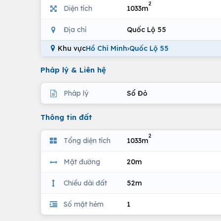
2
Diện tích
1033m
Địa chỉ
Quốc Lộ 55
Khu vực
Hồ Chí Minh
›
Quốc Lộ 55
Pháp lý & Liên hệ
Pháp lý
Sổ Đỏ
Thông tin đất
2
Tổng diện tích
1033m
Mặt đường
20m
Chiều dài đất
52m
Số mặt hẻm
1