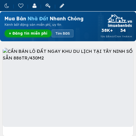
Mua Bán
Nhà Đất
Nhanh Chóng
Kênh bất động sản miễn phí, uy tín
38K+
34
+ Đăng tin miễn phí
Tìm BĐS
TIN ĐĂNG
TỈNH THÀNH