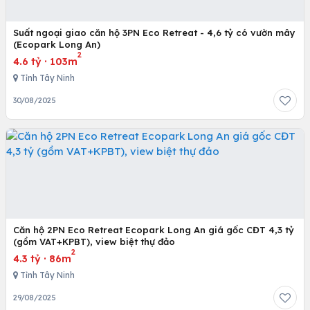
Suất ngoại giao căn hộ 3PN Eco Retreat - 4,6 tỷ có vườn mây
(Ecopark Long An)
2
4.6 tỷ
·
103m
Tỉnh Tây Ninh
30/08/2025
Căn hộ 2PN Eco Retreat Ecopark Long An giá gốc CĐT 4,3 tỷ
(gồm VAT+KPBT), view biệt thự đảo
2
4.3 tỷ
·
86m
Tỉnh Tây Ninh
29/08/2025