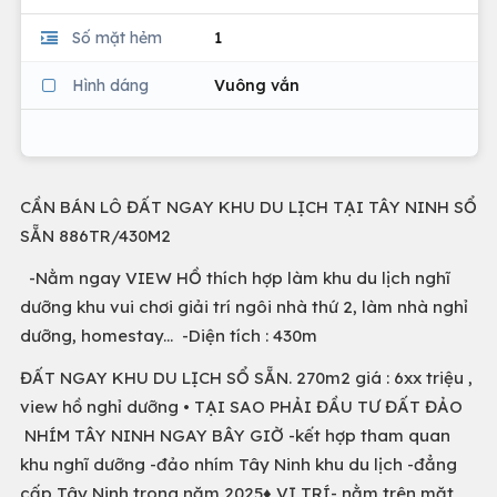
Số mặt hẻm
1
Hình dáng
Vuông vắn
CẦN BÁN LÔ ĐẤT NGAY KHU DU LỊCH TẠI TÂY NINH SỔ
SẴN 886TR/430M2
-Nằm ngay VIEW HỒ thích hợp làm khu du lịch nghĩ
dưỡng khu vui chơi giải trí ngôi nhà thứ 2, làm nhà nghỉ
dưỡng, homestay... -Diện tích : 430m
ĐẤT NGAY KHU DU LỊCH SỔ SẴN. 270m2 giá : 6xx triệu ,
view hồ nghỉ dưỡng • TẠI SAO PHẢI ĐẦU TƯ ĐẤT ĐẢO
NHÍM TÂY NINH NGAY BÂY GIỜ -kết hợp tham quan
khu nghĩ dưỡng -đảo nhím Tây Ninh khu du lịch -đẳng
cấp Tây Ninh trong năm 2025♦ VỊ TRÍ- nằm trên mặt