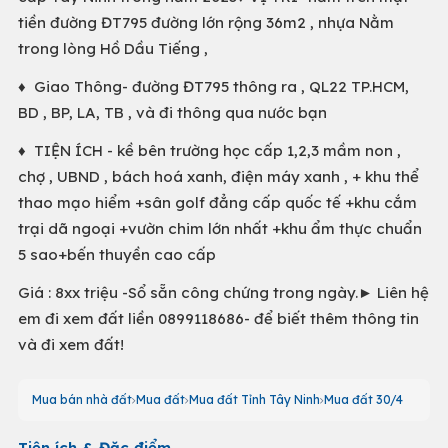
tiền đường ĐT795 đường lớn rộng 36m2 , nhựa Nằm
trong lòng Hồ Dầu Tiếng ,
♦ Giao Thông- đường ĐT795 thông ra , QL22 TP.HCM,
BD , BP, LA, TB , và đi thông qua nước bạn
♦ TIỆN ÍCH - kề bên trường học cấp 1,2,3 mầm non ,
chợ , UBND , bách hoá xanh, điện máy xanh , + khu thể
thao mạo hiểm +sân golf đẳng cấp quốc tế +khu cắm
trại dã ngoại +vườn chim lớn nhất +khu ẩm thực chuẩn
5 sao+bến thuyền cao cấp
Giá : 8xx triệu -Sổ sẵn công chứng trong ngày.► Liên hệ
em đi xem đất liền 0899118686- để biết thêm thông tin
và đi xem đất!
Mua bán nhà đất
Mua đất
Mua đất Tỉnh Tây Ninh
Mua đất 30/4
Tiện ích & Đặc điểm