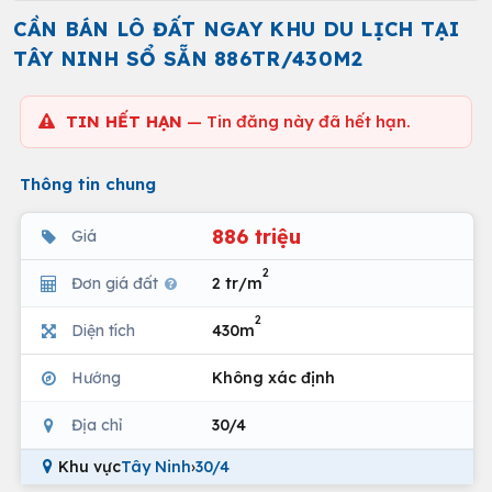
CẦN BÁN LÔ ĐẤT NGAY KHU DU LỊCH TẠI
TÂY NINH SỔ SẴN 886TR/430M2
TIN HẾT HẠN
— Tin đăng này đã hết hạn.
Thông tin chung
886 triệu
Giá
2
Đơn giá đất
2 tr/m
2
Diện tích
430m
Hướng
Không xác định
Địa chỉ
30/4
Khu vực
Tây Ninh
›
30/4