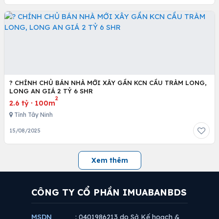
? CHÍNH CHỦ BÁN NHÀ MỚI XÂY GẦN KCN CẦU TRÀM LONG,
LONG AN GIÁ 2 TỶ 6 SHR
2
2.6 tỷ
·
100m
Tỉnh Tây Ninh
15/08/2025
Xem thêm
CÔNG TY CỔ PHẦN IMUABANBDS
MSDN
: 0401986213 do Sở Kế hoạch &