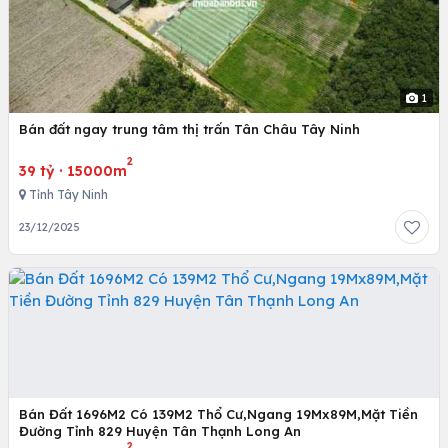
1
Bán đất ngay trung tâm thị trấn Tân Châu Tây Ninh
2
39 tỷ
·
15000m
Tỉnh Tây Ninh
23/12/2025
Bán Đất 1696M2 Có 139M2 Thổ Cư,Ngang 19Mx89M,Mặt Tiền
Đường Tỉnh 829 Huyện Tân Thạnh Long An
2