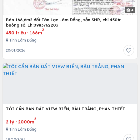
4
Bán 166,6m2 đất Tân Lạc Lâm Đồng, sẵn SHR, chỉ 450tr
buông sổ. Lh:0983762203
2
450 triệu
·
166m
Tỉnh Lâm Đồng
20/01/2026
TÔI CẦN BÁN ĐẤT VIEW BIỂN, BÀU TRẮNG, PHAN THIẾT
2
2 tỷ
·
2000m
Tỉnh Lâm Đồng
18/10/2025