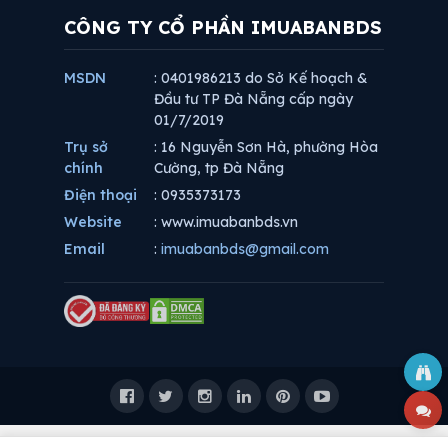
CÔNG TY CỔ PHẦN IMUABANBDS
MSDN
: 0401986213 do Sở Kế hoạch &
Đầu tư TP Đà Nẵng cấp ngày
01/7/2019
Trụ sở
: 16 Nguyễn Sơn Hà, phường Hòa
chính
Cường, tp Đà Nẵng
Điện thoại
: 0935373173
Website
: www.imuabanbds.vn
Email
:
imuabanbds@gmail.com