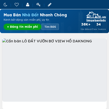
Mua Bán
Nhà Đất
Nhanh Chóng
Kênh bất động sản miễn phí, uy tín
38K+
34
+ Đăng tin miễn phí
Tìm BĐS
TIN ĐĂNG
TỈNH THÀNH