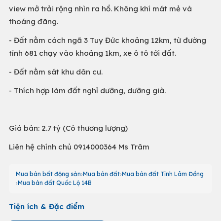
view mở trải rộng nhìn ra hồ. Không khí mát mẻ và
thoáng đãng.
- Đất nằm cách ngã 3 Tuy Đức khoảng 12km, từ đường
tỉnh 681 chạy vào khoảng 1km, xe ô tô tới đất.
- Đất nằm sát khu dân cư.
- Thích hợp làm đất nghỉ dưỡng, dưỡng già.
Giá bán: 2.7 tỷ (Có thương lượng)
Liên hệ chính chủ 0914000364 Ms Trâm
Mua bán bất động sản
Mua bán đất
Mua bán đất Tỉnh Lâm Đồng
Mua bán đất Quốc Lộ 14B
Tiện ích & Đặc điểm