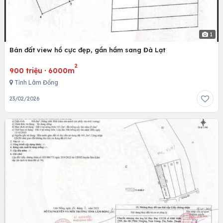
1
Bán đất view hồ cực đẹp, gần hầm sang Đà Lạt
2
900 triệu
·
6000m
Tỉnh Lâm Đồng
23/02/2026