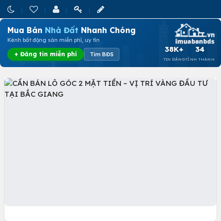
Mua Bán
Nhà Đất
Nhanh Chóng
Kênh bất động sản miễn phí, uy tín
38K+
34
+ Đăng tin miễn phí
Tìm BĐS
TIN ĐĂNG
TỈNH THÀNH