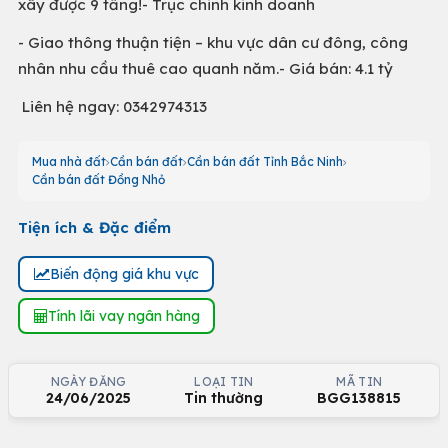
xây được 9 tầng!- Trục chinh kinh doanh
- Giao thông thuận tiện – khu vực dân cư đông, công
nhân nhu cầu thuê cao quanh năm.- Giá bán: 4.1 tỷ
Liên hệ ngay: 0342974313
Mua nhà đất
Cần bán đất
Cần bán đất Tỉnh Bắc Ninh
Cần bán đất Đồng Nhỏ
Tiện ích & Đặc điểm
Biến động giá khu vực
Tính lãi vay ngân hàng
NGÀY ĐĂNG
LOẠI TIN
MÃ TIN
24/06/2025
Tin thường
BGG138815