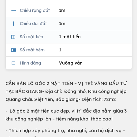
Chiều rộng đất
1m
Chiều dài đất
1m
Số mặt tiền
1 mặt tiền
Số mặt hẻm
1
Hình dáng
Vuông vắn
CẦN BÁN LÔ GÓC 2 MẶT TIỀN – VỊ TRÍ VÀNG ĐẦU TƯ
TẠI BẮC GIANG- Địa chỉ: Đồng nhỏ, Khu công nghiệp
Quang Châu,Việt Yên, Bắc giang- Diện tích: 72m2
- Lô góc 2 mặt tiền cực đẹp, vị trí đắc địa nằm giữa 3
khu công nghiệp lớn – tiềm năng khai thác cao!
- Thích hợp xây phòng trọ, nhà nghỉ, căn hộ dịch vụ –