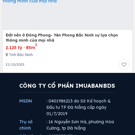
Đất nền ở Đông Phong- Yên Phong Bắc Ninh sự lựa chọn
thông minh của mọi nhà
2
2.125 tỷ
·
85m
Tỉnh Bắc Ninh
21/10/2025
CÔNG TY CỔ PHẦN IMUABANBDS
MSDN
: 0401986213 do Sở Kế hoạch &
Đầu tư TP Đà Nẵng cấp ngày
01/7/2019
Trụ sở
: 16 Nguyễn Sơn Hà, phường Hòa
chính
Cường, tp Đà Nẵng