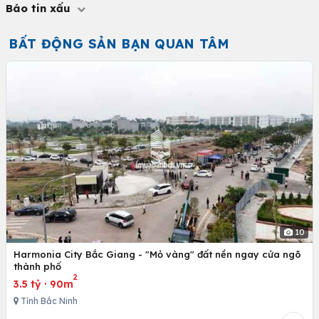
Báo tin xấu
BẤT ĐỘNG SẢN BẠN QUAN TÂM
10
Harmonia City Bắc Giang - "Mỏ vàng" đất nền ngay cửa ngõ
thành phố
2
3.5 tỷ
·
90m
Tỉnh Bắc Ninh