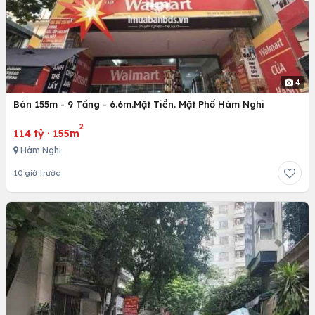
4
Bán 155m - 9 Tầng - 6.6m.Mặt Tiền. Mặt Phố Hàm Nghi
2
114 tỷ
·
155m
Hàm Nghi
10 giờ trước