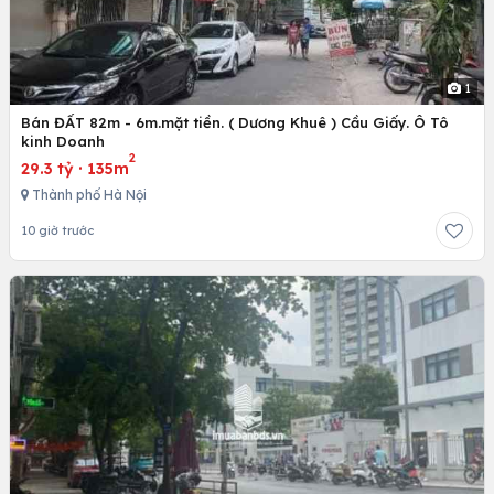
1
Bán ĐẤT 82m - 6m.mặt tiền. ( Dương Khuê ) Cầu Giấy. Ô Tô
kinh Doanh
2
29.3 tỷ
·
135m
Thành phố Hà Nội
10 giờ trước