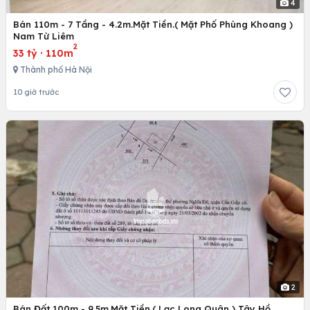
4
Bán 110m - 7 Tầng - 4.2m.Mặt Tiền.( Mặt Phố Phùng Khoang )
Nam Từ Liêm
2
33 tỷ
·
110m
Thành phố Hà Nội
10 giờ trước
2
Bán Đất 100m - 9.5m.Mặt Tiền.( Lạc Long Quân ) Tây Hồ