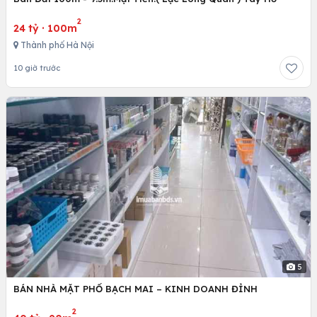
2
24 tỷ
·
100m
Thành phố Hà Nội
10 giờ trước
5
BÁN NHÀ MẶT PHỐ BẠCH MAI – KINH DOANH ĐỈNH
2