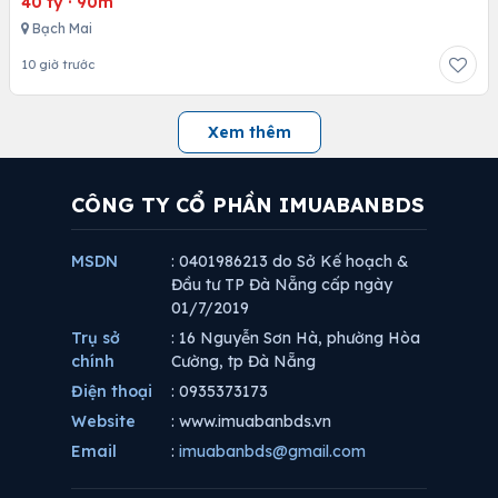
40 tỷ
·
90m
Bạch Mai
10 giờ trước
Xem thêm
CÔNG TY CỔ PHẦN IMUABANBDS
MSDN
: 0401986213 do Sở Kế hoạch &
Đầu tư TP Đà Nẵng cấp ngày
01/7/2019
Trụ sở
: 16 Nguyễn Sơn Hà, phường Hòa
chính
Cường, tp Đà Nẵng
Điện thoại
: 0935373173
Website
: www.imuabanbds.vn
Email
:
imuabanbds@gmail.com