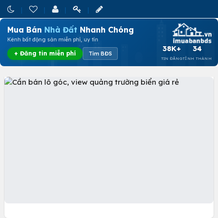
Mua Bán
Nhà Đất
Nhanh Chóng
Kênh bất động sản miễn phí, uy tín
38K+
34
+ Đăng tin miễn phí
Tìm BĐS
TIN ĐĂNG
TỈNH THÀNH