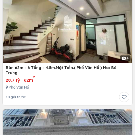
4
Bán 62m - 6 Tầng - 4.5m.Mặt Tiền.( Phố Vân Hồ ) Hai Bà
Trưng
2
28.7 tỷ
·
62m
Phố Vân Hồ
10 giờ trước