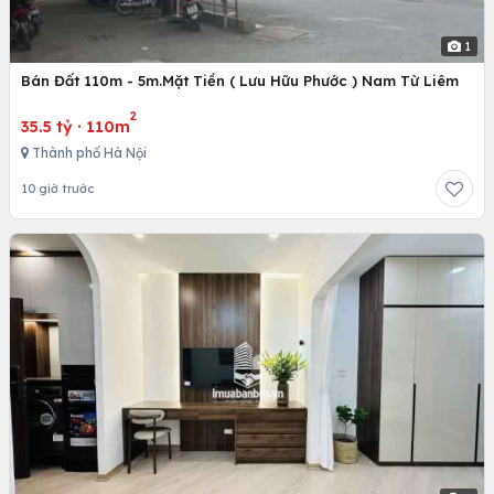
1
Bán Đất 110m - 5m.Mặt Tiền ( Lưu Hữu Phước ) Nam Từ Liêm
2
35.5 tỷ
·
110m
Thành phố Hà Nội
10 giờ trước