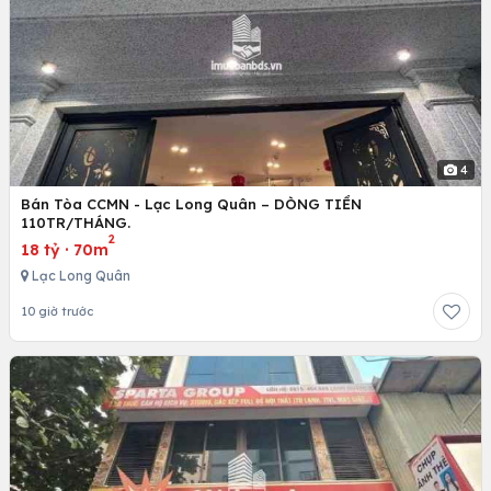
4
Bán Tòa CCMN - Lạc Long Quân – DÒNG TIỀN
110TR/THÁNG.
2
18 tỷ
·
70m
Lạc Long Quân
10 giờ trước