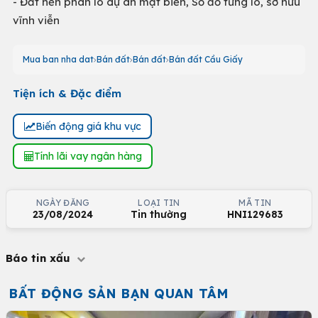
- Đất nền phân lô dự án mặt biển, Sổ đỏ từng lô, sở hữu
vĩnh viễn
Mua ban nha dat
Bán đất
Bán đất
Bán đất Cầu Giấy
Tiện ích & Đặc điểm
Biến động giá khu vực
Tính lãi vay ngân hàng
NGÀY ĐĂNG
LOẠI TIN
MÃ TIN
23/08/2024
Tin thường
HNI129683
Báo tin xấu
BẤT ĐỘNG SẢN BẠN QUAN TÂM