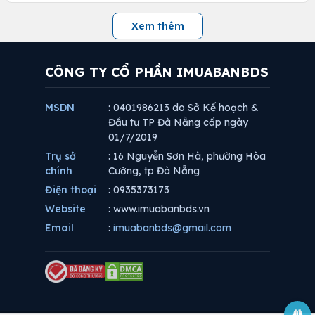
Xem thêm
CÔNG TY CỔ PHẦN IMUABANBDS
MSDN
: 0401986213 do Sở Kế hoạch &
Đầu tư TP Đà Nẵng cấp ngày
01/7/2019
Trụ sở
: 16 Nguyễn Sơn Hà, phường Hòa
chính
Cường, tp Đà Nẵng
Điện thoại
: 0935373173
Website
: www.imuabanbds.vn
Email
:
imuabanbds@gmail.com