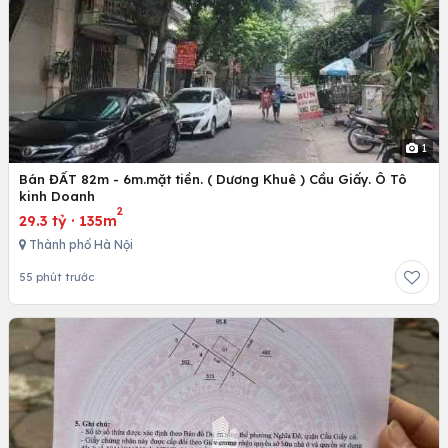
1
Bán ĐẤT 82m - 6m.mặt tiền. ( Dương Khuê ) Cầu Giấy. Ô Tô
kinh Doanh
2
29.3 tỷ
·
135m
Thành phố Hà Nội
55 phút trước