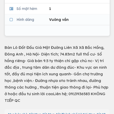
Số mặt hẻm
1
Hình dáng
Vuông vắn
Bán Lô Đất Đấu Giá Mặt Đường Liên Xã Xã Bắc Hồng,
Đông Anh , Hà Nội- Diện tích; 74.83m2 full thổ cư- Sổ
hồng riêng- Giá bán 9.5 ty thiện chí gặp chủ nc- Vị trí
đắc địa , trung tâm dân dư đông đúc- Khu vực an ninh
tốt, đầy đủ mọi tiện ích xung quanh- Gần chợ trường
học ,bệnh viện.- Đường nhựa oto tránh nhau, đường
thông các hướng , thuận tiện giao thông đi lại- Phù hợp
ở hoặc đầu tư sinh lời caoLiên hệ; 0913936583 KHÔNG
TIẾP QC