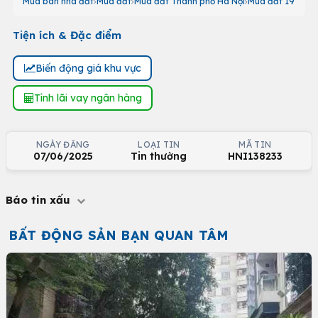
Mua bán nhà đất
Mua đất
Mua đất Thành phố Hà Nội
Mua đất 19
Tiện ích & Đặc điểm
Biến động giá khu vực
Tính lãi vay ngân hàng
NGÀY ĐĂNG
LOẠI TIN
MÃ TIN
07/06/2025
Tin thường
HNI138233
Báo tin xấu
BẤT ĐỘNG SẢN BẠN QUAN TÂM