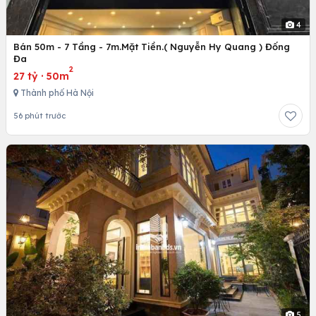
4
Bán 50m - 7 Tầng - 7m.Mặt Tiền.( Nguyễn Hy Quang ) Đống
Đa
2
27 tỷ
·
50m
Thành phố Hà Nội
56 phút trước
5