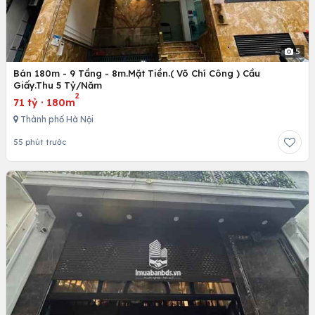
5
Bán 180m - 9 Tầng - 8m.Mặt Tiền.( Võ Chí Công ) Cầu
Giấy.Thu 5 Tỷ/Năm
2
71 tỷ
·
180m
Thành phố Hà Nội
55 phút trước