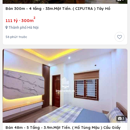
Bán 300m - 4 tầng - 33m.Mặt Tiền. ( CIPUTRA ) Tây Hồ
2
111 tỷ
·
300m
Thành phố Hà Nội
56 phút trước
3
Bán 48m - 5 Tầng - 3.9m.Mặt Tiền. ( Hồ Tùng Mậu ) Cầu Giấy