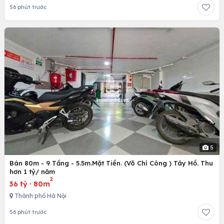
56 phút trước
5
Bán 80m - 9 Tầng - 5.5m.Mặt Tiền. (Võ Chí Công ) Tây Hồ. Thu
hơn 1 tỷ/ năm
2
36 tỷ
·
80m
Thành phố Hà Nội
56 phút trước