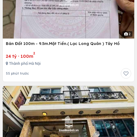
2
Bán Đất 100m - 9.5m.Mặt Tiền.( Lạc Long Quân ) Tây Hồ
2
24 tỷ
·
100m
Thành phố Hà Nội
55 phút trước