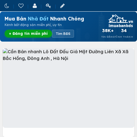
Mua Bán
Nhà Đất
Nhanh Chóng
Kênh bất động sản miễn phí, uy tín
38K+
34
+ Đăng tin miễn phí
Tìm BĐS
TIN ĐĂNG
TỈNH THÀNH