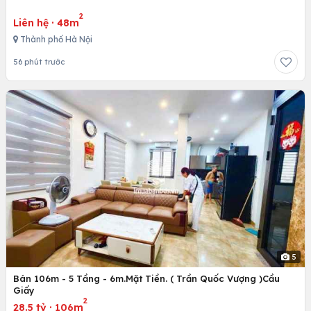
2
Liên hệ
·
48m
Thành phố Hà Nội
56 phút trước
5
Bán 106m - 5 Tầng - 6m.Mặt Tiền. ( Trần Quốc Vượng )Cầu
Giấy
2
28.5 tỷ
·
106m